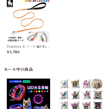
Truelove 犬 リード 幅0.8cm
全長140cm 超小型犬 小型犬
¥3,780
中型犬 全14色 犬用 散歩用リ
ード 丈夫 軽量 3M反射素材 シ
ンプル カラフル カラー チワワ
トイプードル マルチーズ テー
プ型 ロック付き カラビナ アル
セール中の商品
ミ合金 ナイロン TLL2772