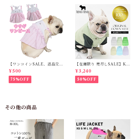
【ワンコインSALE、返品交換
【在庫限り 売尽しSALE】K
不可】KM171SK フレンチブ
M952Tダウンベスト 100%ダ
¥500
¥3,240
ルドック 犬服 女の子 ピンク
ウン・フェザー 犬 犬服 ダウン
スカート
ジャケット ベスト フレンチブ
75%OFF
50%OFF
ルドッグ 冬服 極暖 暖かい 可
愛い 寒さ対策 冬 フレブル パ
グ ダウンジャケット 犬用 ドッ
グ ウェア 防寒 アウター 雪遊
び 軽量 散歩 シニア 老犬 旅行
その他の商品