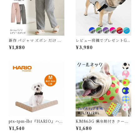
新作 パジャマ ズボン だけ 綿1
レビュー投稿でプレゼントGE
00％ ダブルガーゼ 二重ガー
T 新 ライフジャケット 高品質
¥1,880
¥3,980
ゼ ルームパンツ 夏 ロング丈
犬 犬用 救命胴衣 ドッグ ペッ
ルームウェア レディース メン
ト 水遊び プール 海 川遊び S
ズ ポケット付き 春 コットン
UP サップ 軽量 XPE素材 防
長ズボン ナイトウェア シンプ
水加工 速乾 ハンドル付き Dリ
ル ガーゼ 薄手 軽い 快適 部屋
ング XS S M L XL 2XL チワ
着 J-89193 スイモク【水沐良
ワ フレブル 超小型犬 小型犬
品】
中型犬 大型犬 KM895JK
pts-tpm-lbr『HARIO』ハリ
KM863G 保冷剤付き クール
オ ワンコトイレマットパーテ
ネック 犬 リップストップナイ
¥1,540
¥1,680
ーションM 日本製 Mサイズ P
ロン生地 撥水加工 汚れにくい
TS-TPM-LBR
夏 暑さ対策 ひんやり リード穴