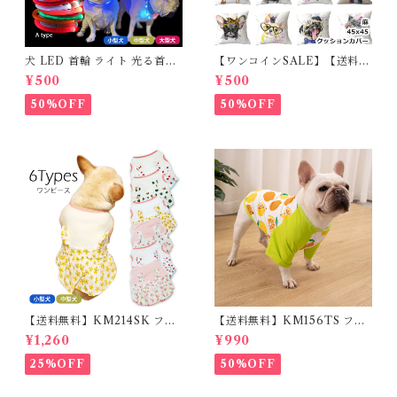
犬 LED 首輪 ライト 光る首輪
【ワンコインSALE】【送料無
USB充電 生活防水 長さ調整可
料】KM503G クッションカバ
¥500
¥500
能 首輪 犬用 ペット カラー ペ
ー フレンチブルドッグ クリー
ット用品 軽量 ドッグ用品 フレ
ム フレブル
50%OFF
50%OFF
ンチブルドック 大型犬 中型犬
小型犬 35cm/50cm/70cm 発
光 【イチオシ！】KM525G
【送料無料】KM214SK フレ
【送料無料】KM156TS フレ
ブル 女の子 スカート ワンピー
ブル Tシャツ フレンチブルド
¥1,260
¥990
ス夏 フリル 犬服 ドックウェア
ック レモン柄 犬服 ドックウェ
ア
25%OFF
50%OFF