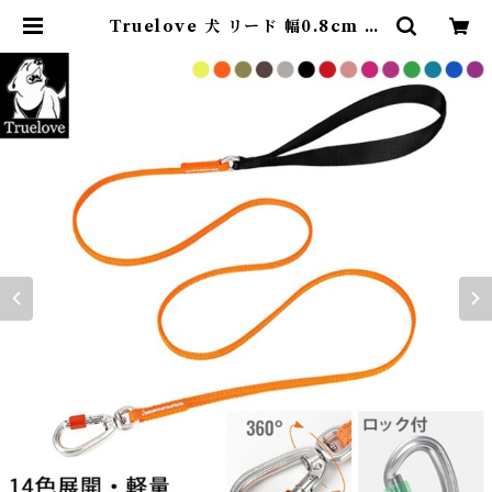
Truelove 犬 リード 幅0.8cm 全
長140cm 超小型犬 小型犬 中型犬
全14色 犬用 散歩用リード 丈夫 軽量
3M反射素材 シンプル カラフル カ
ラー チワワ トイプードル マルチー
ズ テープ型 ロック付き カラビナ ア
ルミ合金 ナイロン TLL2772 | De
arKM ❤︎フレンチブルドック孔明