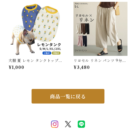
保冷剤スヌード裏生地防水 ア
ルミ フレンチブルドック 4層
構造使用 フレブル クールスヌ
ード 水玉 熱中症予防 小型犬
中型犬 大型犬 ITEM066
犬服 夏 レモン タンクトップ
リヨセル リネン パンツ 9分丈
春 フレンチブルドッグ パグ 中
ワイドパンツ ゆったり 5色展
¥1,000
¥3,480
型犬 小型犬 フレブル ベージュ
開 リネンパンツ 麻 リネン パ
ブルー 伸縮性 犬 服 トイプー
ンツ レディース 無地 おしゃれ
ドル ドッグウェア ペット服 レ
体型カバー ウエストゴム 涼し
モン柄 KM961T
い 通気性 天然素材 春 夏 秋 通
勤 ルームパンツ 5625871 ス
イモク【水沐良品】
商品一覧に戻る