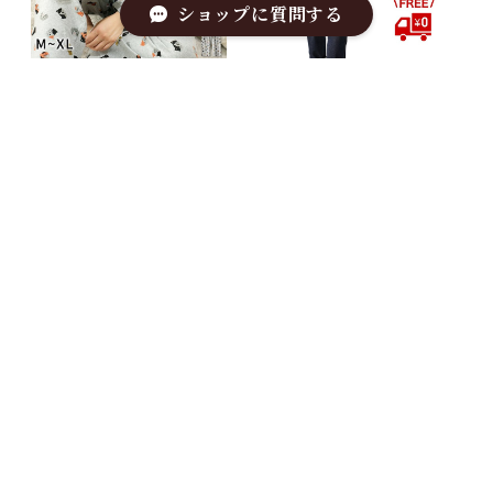
ショップに質問する
猫モチーフ ルームウェア
スイモク もこもこ ボア素
上下セット パジャマ レデ
材 キルティング ジャケッ
ィース 部屋着 ナイトウエ
ト レディース 冬 大きいサ
¥4,480
¥3,500
ア 薄手 猫 綿 肌に優しい
イズ 起毛 前開き クリスマ
キーワードから探す
ホワイト グレー 生地が柔
ス プレゼント 着る毛布 ナ
らかい 寝巻き 春 秋 にゃ
イトウェア 暖かい おでか
んこ 5683034-ST【水沐
け 極暖 ブラウン ネイビー
良品】スイモク
カーキ ホワイト 5683582
【水沐良品】
カテゴリから探す
Home
水沐良品
スイモク ブラTシャツ カ
スイモク サファリハット
売り尽くしSALE
ップ付き 半袖 Tシャツ ス
レディース アドベンチャ
クエアネック インナー レ
ーハット 調節可能 釣り 帽
¥1,680
¥1,680
ディース 下着 ルームウェ
子 ハット シンプル アウト