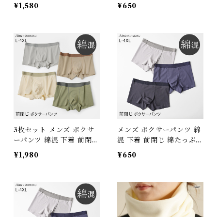
ース 重ね着 レイヤードイ
リー 綿たっぷり 男性用 無
¥1,580
¥650
ンナー ノースリーブ 無地
地 シンプル 伸縮性 ストレ
長め 裾ラウンド ラウンド
ッチ インナー アンダーウ
ヘム ロング丈 トップス 体
エア パンツ 肌着 男性 紳
型カバー お尻隠し ゆった
士 ボクサー パンツ 綿 コ
り 着痩せ 春 夏 ホワイト
ットン グレー L~4XL J-8
ブラック グレー J-25043
8580 スイモク【水沐良
スイモク【水沐良品】
品】
3枚セット メンズ ボクサ
メンズ ボクサーパンツ 綿
ーパンツ 綿混 下着 前閉じ
混 下着 前閉じ 綿たっぷり
ストレスフリー 綿たっぷ
男性用 無地 シンプル 伸縮
¥1,980
¥650
り 男性用 無地 シンプル
性 ストレッチ インナー ア
伸縮性 ストレッチ インナ
ンダーウエア パンツ 肌着
ー アンダーウエア パンツ
男性 紳士 ボクサー パンツ
肌着 男性 紳士 ボクサー
綿 コットン L~4XL グレ
パンツ 綿 コットン グレー
ー ネイビー J-90410 スイ
L~4XL 3枚組 J-88580-3
モク【水沐良品】