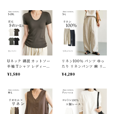
然素材 定番 通気性 大人カ
ワンピ タンクトップ ノー
ジュアル ナチュラル ゆっ
スリーブ 体型カバー きれ
たり M L XL 体型カバー
いめ 春 夏 涼しい 通気性
軽い 着回し J-24241 スイ
天然素材 J-25593 スイモ
モク【水沐良品】
ク【水沐良品】
Uネック 綿混 カットソー
リネン100％ パンツ ゆっ
半袖 Tシャツ レディース
たり リネンパンツ 麻 リネ
トップス リブ デイリー イ
ン レディース イージーパ
¥1,580
¥4,280
ンナー 肌触りの良い素材
ンツ 無地 おしゃれ シンプ
きれいめ 夏 ナチュラル お
ル 体型カバー ウエストゴ
しゃれ 透けにくい オフィ
ム 涼しい 通気性 天然素材
ス スーツ シンプル ブラッ
麻100％ 春 夏 S M L 通勤
ク ホワイト J-25465 スイ
着回し J-25867861 スイ
モク【水沐良品】
モク【水沐良品】