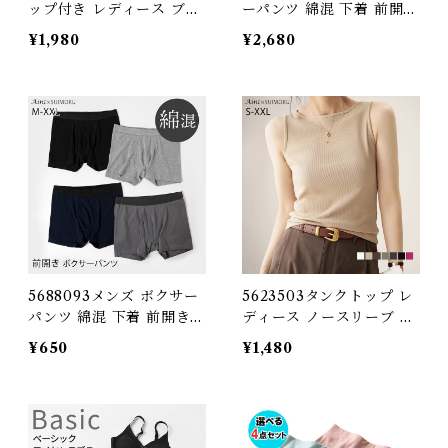
ップ付き レディース ブラ
ーパンツ 綿混 下着 前開き
タンクトップ ノースリー
綿たっぷり 男性用 無地 シ
¥1,980
¥2,680
ブ 下着 肌着 婦人 インナ
ンプル インナー アンダー
ー トップス リブ ブラ デ
ウエア パンツ 肌着 男性
イリー 肌触りの良い素材
紳士 ボクサー パンツ 綿
大きいサイズ シンプル 伸
コットン 黒 グレー ブラッ
縮性 無地 体型カバー 春
ク ネイビー 4枚組 56880
夏 秋 5686676 スイモク
93-4P スイモク【水沐良
【水沐良品】
品】
5688093メンズ ボクサー
5623503タンクトップ レ
パンツ 綿混 下着 前開き
ディース ノースリーブ ボ
綿たっぷり 男性用 無地 シ
ートネック 下着 肌着 婦人
¥650
¥1,480
ンプル インナー アンダー
インナー トップス カット
ウエア パンツ 肌着 男性
ソー リブ デイリー 肌触り
紳士 ボクサー パンツ 綿
の良い素材 大きいサイズ
コットン 黒 グレー ブラッ
シンプル 伸縮性 無地 体型
ク ネイビー 5688093 ス
カバー 春 夏 秋 冬 56235