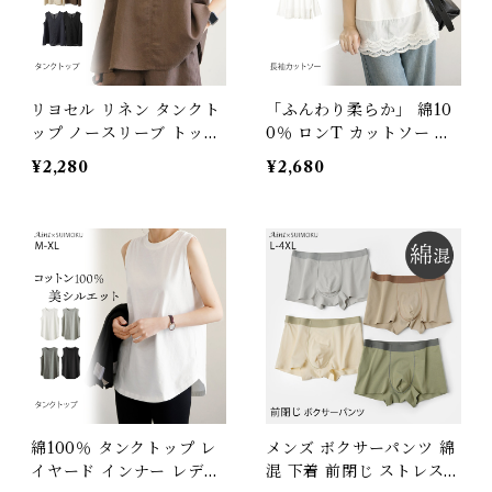
リヨセル リネン タンクト
「ふんわり柔らか」 綿10
ップ ノースリーブ トップ
0％ ロンT カットソー レ
ス Vネック ゆったり 4色
イヤード 重ね着 裾レース
¥2,280
¥2,680
展開 麻 レディース 無地
長袖Tシャツ レディース
おしゃれ 涼しい 通気性 天
シンプル トップス 長袖 春
然素材 春 夏 M L ベーシ
夏 秋 綿 きれいめ ゆった
ック シンプル 定番 ナチュ
り 体型カバー 着回し 長め
ラル J-86895 スイモク
ホワイト 柔らかい オーバ
【水沐良品】
ーサイズ ロング丈 インナ
ー J-88310 スイモク【水
沐良品】
綿100％ タンクトップ レ
メンズ ボクサーパンツ 綿
イヤード インナー レディ
混 下着 前閉じ ストレスフ