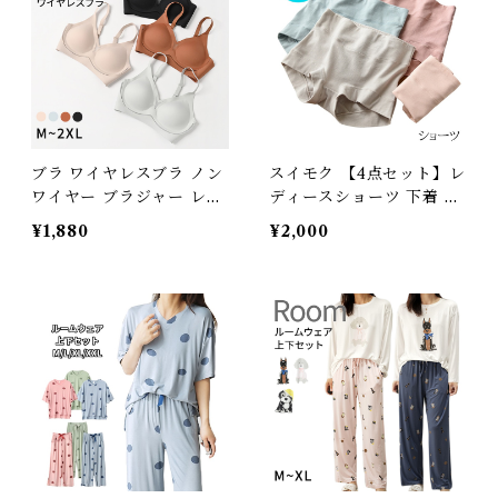
イモク【水沐良品】
03 スイモク【水沐良品】
ブラ ワイヤレスブラ ノン
スイモク 【4点セット】レ
ワイヤー ブラジャー レデ
ディースショーツ 下着 イ
ィース ノンワイヤーブラ
ンナー 無地 淡い アンダー
¥1,880
¥2,000
シームレスブラ 脇高ブラ
ウェア 薄いカラー 薄手 パ
リラックス 美胸 垂れない
ンツ シンプル 通気性 女性
育乳ブラ 下着 肌着 婦人
用 下着 丈夫 伸縮性 スト
インナー ナイトブラ 夏 夏
レスフリーパンツ スタン
用 オールシーズン 可愛い
ダード パンティー567792
オシャレ 5684231【水沐
2【水沐良品】
良品】