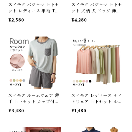
スイモク パジャマ 上下セ
スイモク パジャマ 上下セ
ット レディース 半袖 Tシ
ット 犬柄 犬 ドッグ 薄手
ャツ 柔らかく 薄手 快適
夏 春 秋 長袖 ルームウェ
¥2,580
¥4,280
春 夏 Tシャツ 水玉 ゆっ
ア セット レディース 部屋
たり 大きいサイズ 体型カ
着 薄手 柔らかい お肌に優
バー 部屋着 ルームウェア
しい きれいめ 大人 カジュ
襟なし ギフト プレゼント
アル ゆったり 家族揃い プ
ブルー ピンク グリーン
レゼント 愛犬 飼い主 ギフ
【水沐良品】ITEM022
ト ITEM026 5622055
【水沐良品】
スイモク ルームウェア 薄
スイモク レディース ナイ
手 上下セット カップ付き
トウェア 上下セット ルー
セット ルームパンツ 夏 春
ムウエア 春秋冬 無地 薄手
¥3,480
¥1,480
秋 伸縮性 半袖 パジャマ
Tシャツ スパッツ 長袖 部
レディース パット付き 部
屋着 シンプル 自然 Uネッ
屋着 柔らかい お肌に優し
ク 軽い ソフト 柔らか 健