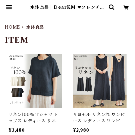
水沐良品 | DearKM ❤︎フレンチブ
ルドック孔明
HOME
水沐良品
ITEM
リネン100％ Tシャツ ト
リヨセル リネン混 ワンピ
ップス レディース リネン
ース レディース ワンピ ロ
麻 麻100％ 涼しい 夏 定
ング ゆったり 麻 リネン
¥3,480
¥2,980
番 ベーシック シンプル 天
ロングワンピース ロング