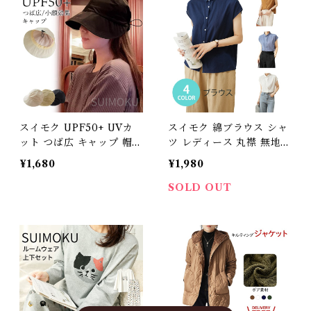
い きれいめ 大人 カジュア
康 吸汗性 防寒肌着 インナ
ル ゆったり プレゼント ギ
ーシャツ 肌着 快適 下着
フト ITEM027 5684161
暖かシャツITEM034【水
【水沐良品】
沐良品】
スイモク UPF50+ UVカ
スイモク 綿ブラウス シャ
ット つば広 キャップ 帽子
ツ レディース 丸襟 無地
レディース 小顔効果 日よ
半袖 綿 トップス おしゃれ
¥1,680
¥1,980
け 春 夏 ハット ウォーキ
カジュアル シンプル 薄手
ング 散歩 旅行 日よけ 可
着回し 可愛い シンプル 春
SOLD OUT
愛い 紫外線対策 大人 調節
夏秋 ホワイト ブラウン ブ
可能 5682665 【水沐良
ルー ネイビー5682693<b
品】
r>【水沐良品】