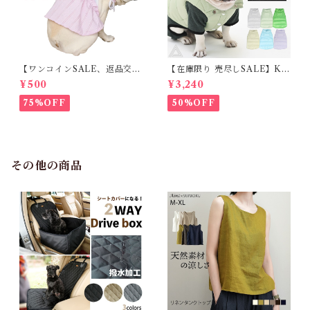
【ワンコインSALE、返品交換
【在庫限り 売尽しSALE】K
不可】KM171SK フレンチブ
M952Tダウンベスト 100%ダ
¥500
¥3,240
ルドック 犬服 女の子 ピンク
ウン・フェザー 犬 犬服 ダウン
スカート
ジャケット ベスト フレンチブ
75%OFF
50%OFF
ルドッグ 冬服 極暖 暖かい 可
愛い 寒さ対策 冬 フレブル パ
グ ダウンジャケット 犬用 ドッ
グ ウェア 防寒 アウター 雪遊
び 軽量 散歩 シニア 老犬 旅行
その他の商品