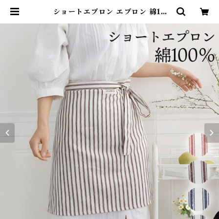
ショートエプロン エプロン 綿10
0％ カフェエプロン 前掛け ストラ
イプ フリーサイズ ショート 腰巻 紐
綿 キッチン 飲食店 制服 料理 おし
ゃれ カフェ レストラン ホテル 居酒
屋 女性用 レディース 母の日 G352
| DearKM ❤︎フレンチブルドック
孔明