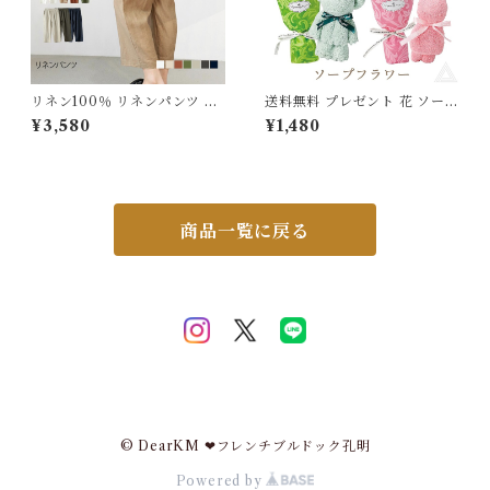
リネン100％ リネンパンツ 麻
送料無料 プレゼント 花 ソープ
リネン パンツ 8分丈 レディー
フラワー くま うさぎ タオル
¥3,580
¥1,480
ス 麻パンツ 無地 おしゃれ 体
& シャボンフラワー セット 卒
型カバー カジュアル 着回し ゆ
業式 ブーケ 花束 ソープ ミニ
ったり ウエストゴム シンプル
ブーケ タオルセット 誕生日 母
春 夏 秋 涼しい 天然素材 定番
の日 プチギフト 退職祝い お供
ナチュラル 5682369 スイモ
え お悔やみ フラワーギフト お
ク【水沐良品】
しゃれ 可愛い ホワイトデー バ
商品一覧に戻る
ラ タオル SF-GM4828
© DearKM ❤︎フレンチブルドック孔明
Powered by