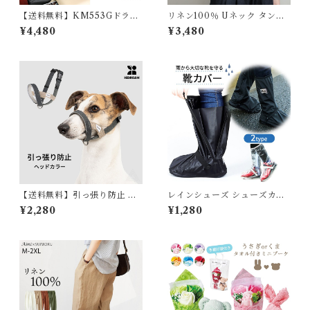
【送料無料】KM553Gドライ
リネン100％ Uネック タンク
ブボックス ペット 中型犬 小型
トップ ノースリーブ トップス
¥4,480
¥3,480
犬 車用 ペットシート ドライブ
レディース 胸二重 リネン 麻
シート カバー 折りたたみ 防水
麻100％ 涼しい 夏 定番 ベー
アウトドア
シック シンプル 天然素材 定番
ナチュラル ゆったり M L XL
562482537 スイモク【水沐良
品】
【送料無料】引っ張り防止 ヘ
レインシューズ シューズカバ
ッドカラー ジェントルリーダ
ー 防水 雨 反射素材 雨の日も
¥2,280
¥1,280
ー S M L XL 小型犬 中型犬 大
散歩 濡れない 雨具 男女兼用
型犬 トレーニング 問題行動 拾
メンズ レディース 靴カバー ロ
い食い 飛びつき マズル装着 コ
ング バイク通勤 自転車通勤 レ
ントロール 散歩 便利アイテム
インブーツ ブーツカバー くつ
トレーニンググッズ 安全 安心
通学 通勤 梅雨 犬のお散歩雨対
おしゃれ【HiDREAM】【H
策 防水シューズカバー キャン
D029013】
プ G202