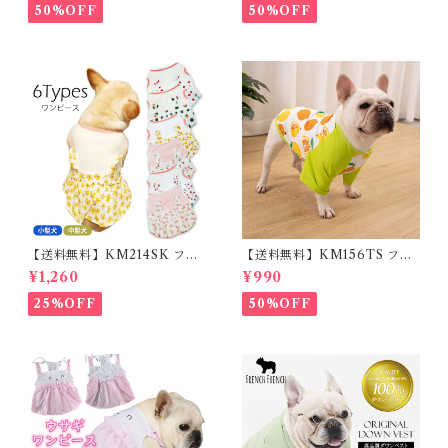
ット用品 軽量 ドッグ用品 フレ
ム フレブル
50%OFF
50%OFF
ンチブルドック 大型犬 中型犬
小型犬 35cm/50cm/70cm 発
光 【イチオシ！】KM525G
【送料無料】KM214SK フレ
【送料無料】KM156TS フレ
ブル 女の子 スカート ワンピー
ブル Tシャツ フレンチブルド
¥1,260
¥990
ス夏 フリル 犬服 ドックウェア
ック レモン柄 犬服 ドックウェ
ア
25%OFF
50%OFF