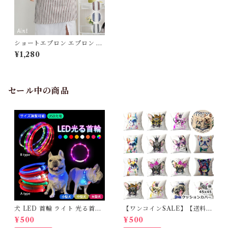
ショートエプロン エプロン 綿
100％ カフェエプロン 前掛け
¥1,280
ストライプ フリーサイズ ショ
ート 腰巻 紐 綿 キッチン 飲食
店 制服 料理 おしゃれ カフェ
レストラン ホテル 居酒屋 女性
用 レディース 母の日 G352
セール中の商品
犬 LED 首輪 ライト 光る首輪
【ワンコインSALE】【送料無
USB充電 生活防水 長さ調整可
料】KM503G クッションカバ
¥500
¥500
能 首輪 犬用 ペット カラー ペ
ー フレンチブルドッグ クリー