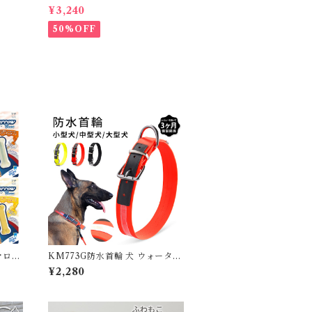
ルドッ
52Tダウンベスト 100%ダウン・
¥3,240
スカート
フェザー 犬 犬服 ダウン ジャケッ
ト ベスト フレンチブルドッグ 冬
50%OFF
服 極暖 暖かい 可愛い 寒さ対策
冬 フレブル パグ ダウンジャケッ
ト 犬用 ドッグ ウェア 防寒 アウ
ター 雪遊び 軽量 散歩 シニア 老
犬 旅行
マロー
KM773G防水首輪 犬 ウォーター
ー ジ
プルーフ首輪 犬用 首輪 ドッグ ペ
¥2,280
ト入
ット 安全 安心 小型犬 中型犬 大
 小型
型犬 3XS 2XS XS S M L XL 水
デンタ
遊び プール 海 川遊び SUP サッ
E
プ 丈夫