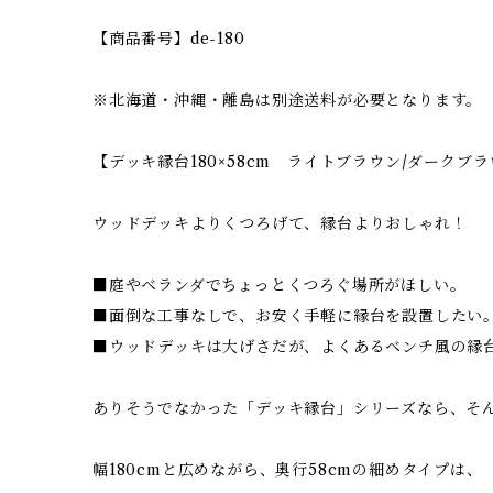
【商品番号】de-180
※北海道・沖縄・離島は別途送料が必要となります。
【デッキ縁台180×58cm ライトブラウン/ダークブ
ウッドデッキよりくつろげて、縁台よりおしゃれ！
■庭やベランダでちょっとくつろぐ場所がほしい。
■面倒な工事なしで、お安く手軽に縁台を設置したい
■ウッドデッキは大げさだが、よくあるベンチ風の縁
ありそうでなかった「デッキ縁台」シリーズなら、そ
幅180cmと広めながら、奥行58cmの細めタイプは、