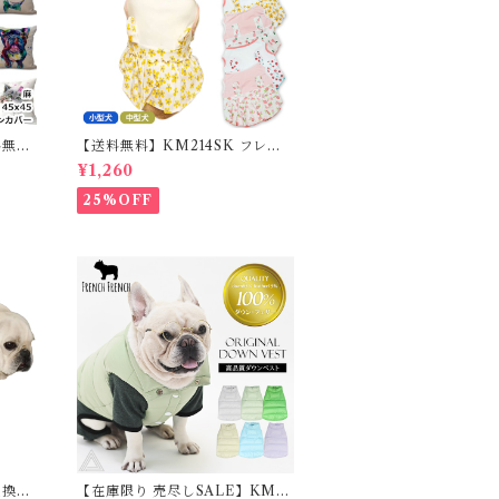
料無
【送料無料】KM214SK フレブ
カバー
ル 女の子 スカート ワンピース夏
¥1,260
ム フ
フリル 犬服 ドックウェア
25%OFF
交換不
【在庫限り 売尽しSALE】KM9