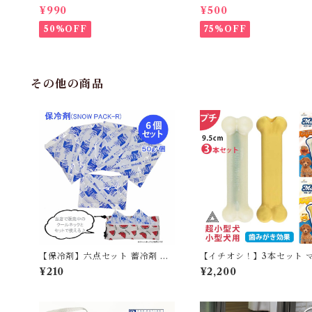
ル Tシャツ フレンチブルドック
可】KM171SK フレンチブ
¥990
¥500
レモン柄 犬服 ドックウェア
ク 犬服 女の子 ピンク 
50%OFF
75%OFF
その他の商品
【保冷剤】六点セット 蓄冷剤 ス
【イチオシ！】3本セット 
ノーパック 50g ペットクールネ
ボーン プチ チーズフレーバ
¥210
¥2,200
ック用
ャーキーフレーバー ペース
り デンタルボーン 超小型犬
犬 犬 噛む おもちゃ 骨型 
ルケアTK011G-PT-THRE