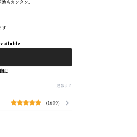
移動もカンタン。
ます
available
向け
通報する
(1609)