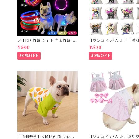
犬 LED 首輪 ライト 光る首輪 US
【ワンコインSALE】【送
B充電 生活防水 長さ調整可能 首
料】KM503G クッション
¥500
¥500
輪 犬用 ペット カラー ペット用品
フレンチブルドッグ クリー
軽量 ドッグ用品 フレンチブルド
レブル
50%OFF
50%OFF
ック 大型犬 中型犬 小型犬 35c
m/50cm/70cm 発光 【イチオ
シ！】KM525G
【送料無料】KM156TS フレブ
【ワンコインSALE、返品