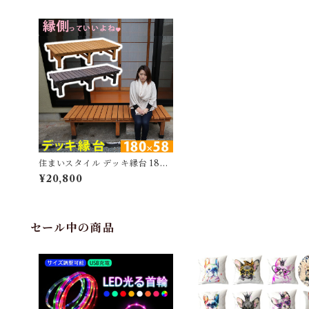
住まいスタイル デッキ縁台 180×
58cm【送料無料 ウッドデッキ風
¥20,800
簡単 縁側 本格的 DIY 木製 天然
木 庭 ベランダ マンション おしゃ
れ 小型 北欧 ガーデン 屋外 家具
ライトブラウン ダークブラウ
ン】
セール中の商品