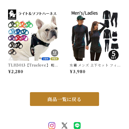
さ対策 リード穴付き 保冷剤ス
度 調整可能 小型犬用 中型犬用
ヌード 首 裏生地防水 アルミ
フードボウル用テーブル 食器
フレンチブルドック フレブル
台 スタンド ご飯台 滑り止めシ
クールスヌード おしゃれ スイ
リコンマット付き ワンプレ グ
カ 牛柄 熱中症予防 小型犬 中
レー 3PTS-WT-CBR
型犬 大型犬 2026年 KM882
G
TLH3013【Truelove】 軽量
水着 メンズ 上下セット フィッ
立体構造 メッシュ ハーネス 犬
トネス水着 ラッシュガード レ
¥2,280
¥3,980
小型犬 中型犬 犬用 痛くない
ディース 体型カバー シンプル
お出かけ 簡単装着 サイズ調整
かわいい セパレート フィット
メッシュ ハーネス 散歩 普段使
ネスウェア 大きいサイズ おし
い 通気性 ペットグッズ ストレ
ゃれ 長袖 セット タンキニ シ
スフリー カラフル TLH3013
ョートパンツ レギンス 脚 ウォ
ーキング ジョギング 長袖 G23
商品一覧に戻る
6OP