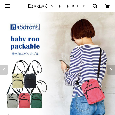
【送料無料】ルートート ROOTO
TE SN.ベビールー.パッカブル-B 1
3160 ショルダーバッグ 軽量 撥水
加工 はっ水 犬お散歩バッグ お散歩
ショルダーバッグ 雨の日 ショルダ
ー おしゃれ シンプル レディース メ
ンズ ユニセックス ブラック グレー
コーラル クリーム グリーン | Dea
rKM ❤︎フレンチブルドック孔明