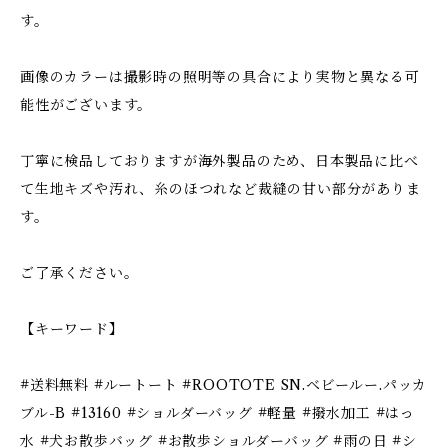
す。
画像のカラーは撮影時の照明等の具合により実物と異なる可
能性がございます。
丁寧に検品しておりますが海外製品のため、日本製品に比べ
て生地キズや汚れ、糸のほつれなど裁縫の甘い部分がありま
す。
ご了承ください。
【キーワード】
#送料無料 #ルートート #ROOTOTE SN.ベビールー.パッカ
ブル-B #13160 #ショルダーバッグ #軽量 #撥水加工 #はっ
水 #犬お散歩バッグ #お散歩ショルダーバッグ #雨の日 #シ