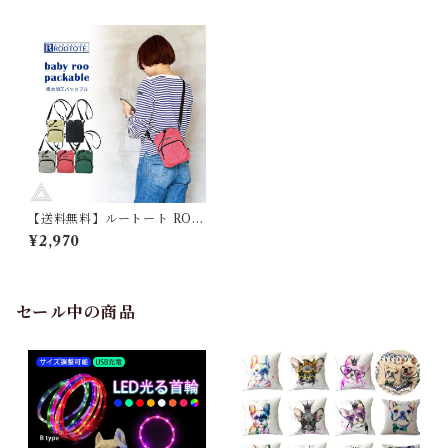
【送料無料】ルートート ROO
TOTE SN.ベビールー.パッカ
¥2,970
ブル-B 13160 ショルダーバッ
グ 軽量 撥水加工 はっ水 犬お
散歩バッグ お散歩ショルダー
バッグ 雨の日 ショルダー おし
ゃれ シンプル レディース メン
セール中の商品
ズ ユニセックス ブラック グレ
ー コーラル クリーム グリーン