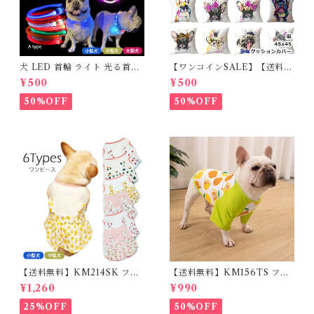
犬 LED 首輪 ライト 光る首輪
【ワンコインSALE】【送料無
USB充電 生活防水 長さ調整可
料】KM503G クッションカバ
¥500
¥500
能 首輪 犬用 ペット カラー ペ
ー フレンチブルドッグ クリー
ット用品 軽量 ドッグ用品 フレ
ム フレブル
50%OFF
50%OFF
ンチブルドック 大型犬 中型犬
小型犬 35cm/50cm/70cm 発
光 【イチオシ！】KM525G
【送料無料】KM214SK フレ
【送料無料】KM156TS フレ
ブル 女の子 スカート ワンピー
ブル Tシャツ フレンチブルド
¥1,260
¥990
ス夏 フリル 犬服 ドックウェア
ック レモン柄 犬服 ドックウェ
ア
25%OFF
50%OFF