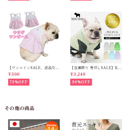
【ワンコインSALE、返品交換
【在庫限り 売尽しSALE】K
不可】KM171SK フレンチブ
M952Tダウンベスト 100%ダ
¥500
¥3,240
ルドック 犬服 女の子 ピンク
ウン・フェザー 犬 犬服 ダウン
スカート
ジャケット ベスト フレンチブ
75%OFF
50%OFF
ルドッグ 冬服 極暖 暖かい 可
愛い 寒さ対策 冬 フレブル パ
グ ダウンジャケット 犬用 ドッ
グ ウェア 防寒 アウター 雪遊
び 軽量 散歩 シニア 老犬 旅行
その他の商品