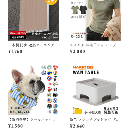
日本製 防虫 遮熱オーニング 小
スイモク 半袖 Tシャツ レディ
窓 日除け シェード 遮熱効果-1
ース トップス カットソー リブ
¥1,760
¥2,080
4℃ 屋外 遮熱 遮光 暑さ対策
デイリー 肌触りの良い素材 大
紫外線カット UV対策 通気 目
きいサイズ きれいめ 夏 ナチュ
隠し 遮熱剤配合 サンシェード
ラル おしゃれ 透けにくい 透け
窓 ベランダ バルコニー 省エネ
ない オフィス スーツ シンプル
節約 節電 タープ 無地 ブラウ
カーキ ブラック ホワイト 568
ン 75×90cm MWG-ONB-S
2612【水沐良品】
【新柄登場】クールネック 犬
新色 フレンチブルドッグ 『H
夏 長時間保冷 4層構造生地使
ARIO』ハリオ BUHI掲載♪
¥1,580
¥2,640
用 犬クールネック ひんやり 暑
わんプレ わんテーブル 高さ 角