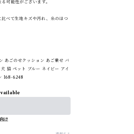
なる可能性がございます。
に比べて生地キズや汚れ、糸のほつ
ン あごのせクッション あご乗せ バ
犬 猫 ペット ブルー ネイビー アイ
168-6248
available
向け
通報する