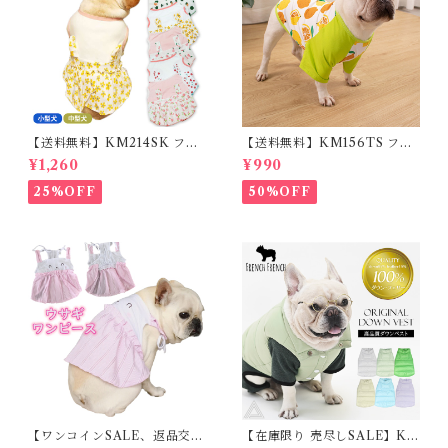
【送料無料】KM214SK フレ
【送料無料】KM156TS フレ
ブル 女の子 スカート ワンピー
ブル Tシャツ フレンチブルド
¥1,260
¥990
ス夏 フリル 犬服 ドックウェア
ック レモン柄 犬服 ドックウェ
ア
25%OFF
50%OFF
【ワンコインSALE、返品交換
【在庫限り 売尽しSALE】K