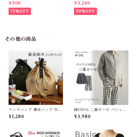
不可】KM171SK フレンチブ
M952Tダウンベスト 100%ダ
¥500
¥3,240
ルドック 犬服 女の子 ピンク
ウン・フェザー 犬 犬服 ダウン
スカート
ジャケット ベスト フレンチブ
75%OFF
50%OFF
ルドッグ 冬服 極暖 暖かい 可
愛い 寒さ対策 冬 フレブル パ
グ ダウンジャケット 犬用 ドッ
グ ウェア 防寒 アウター 雪遊
び 軽量 散歩 シニア 老犬 旅行
その他の商品
ランチバッグ 保冷バッグ 巾着
綿100％ 二重ガーゼ パジャマ
巾着バッグ 弁当袋 お弁当 保冷
上下セット ダブルガーゼ 前開
¥1,280
¥3,980
保温 ランチトート シンプル ア
き ルームウェア メンズ 春 夏
ウトドア 遠足 ピクニック 仕事
秋 無地 コットン 長ズボン ポ
学校 プレゼント ギフト ブラッ
ケット付き ナイトウェア オー
ク カーキ ベージュ メンズ レ
ルシーズン シンプル ガーゼ 薄