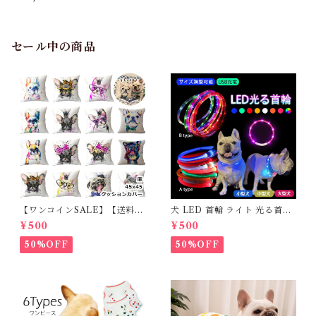
サイズ ペットベッド tassu タ
ッス アニマル柄 バンビ 小鹿
犬 いぬ イヌ 猫 ネコ ねこ ペッ
ト ペットベッド ファー インテ
リア お洒落 可愛い 168-6454
セール中の商品
【ワンコインSALE】【送料無
犬 LED 首輪 ライト 光る首輪
料】KM503G クッションカバ
USB充電 生活防水 長さ調整可
¥500
¥500
ー フレンチブルドッグ クリー
能 首輪 犬用 ペット カラー ペ
ム フレブル
ット用品 軽量 ドッグ用品 フレ
50%OFF
50%OFF
ンチブルドック 大型犬 中型犬
小型犬 35cm/50cm/70cm 発
光 【イチオシ！】KM525G