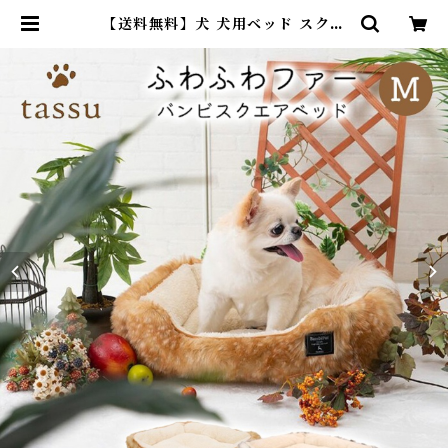
【送料無料】犬 犬用ベッド スクエ
アベッド バンビファー Mサイズ ペ
ットベッド tassu タッス アニマル
柄 バンビ 小鹿 犬 いぬ イヌ 猫 ネコ
ねこ ペット ペットベッド ファー イ
ンテリア お洒落 可愛い 168-6454
| DearKM ❤︎フレンチブルドック
孔明