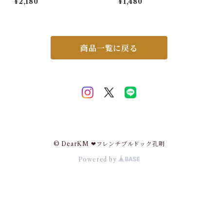
¥2,180
¥1,480
直射日光 -28℃ 省エネ 断熱
ク 下着 肌着 婦人 インナー ト
マグネット ガード 省エネ 節約
ップス カットソー リブ デイリ
長持ち 夏 猛暑 室外機シート
ー 肌触りの良い素材 大きいサ
電気代節約 節電 エアコン室外
イズ シンプル 伸縮性 無地 体
機カバー 大型 シンプル 木目
型カバー 春 夏 秋 冬 5623503
タイル ストーン MWG-001
スイモク【水沐良品】
商品一覧に戻る
© DearKM ❤︎フレンチブルドック孔明
Powered by