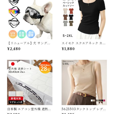
ディース キッズ G271
手 軽い 快適 父の日 ギフト 贈
り物 5685950 スイモク【水
沐良品】
【リニューアル】犬 サングラ
スイモク スクエアネック カッ
ス ペット用 ゴーグル ミラーレ
トソー Tシャツ レディース ト
¥2,480
¥1,880
ンズ UVカット 紫外線防止 防
ップス リブ デイリー 半袖 肌
風 目の保護 フレンチブルドッ
触りの良い素材 大きいサイズ
ク 夏 秋 冬 雪 雪山 スキー ア
きれいめ 夏 ナチュラル おしゃ
クセサリー 黒 ブラック クリア
れ 透けにくい 透けない オフィ
ー ピンク 雑貨 おでかけ おし
ス スーツ シンプル カーキ 56
ゃれ 海 コスプレ コスチューム
22192【水沐良品】
中型犬 大型犬 KM641G
日本製 エアコン室外機 遮熱シ
5623503タンクトップ レディ
ート 日除け 室外機カバー 遮熱
ース ノースリーブ ボートネッ