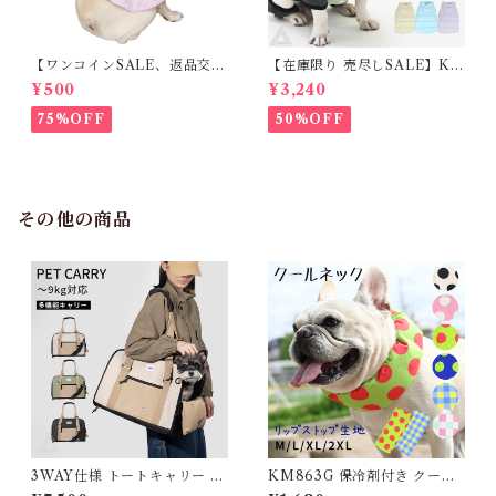
【ワンコインSALE、返品交換
【在庫限り 売尽しSALE】K
不可】KM171SK フレンチブ
M952Tダウンベスト 100%ダ
¥500
¥3,240
ルドック 犬服 女の子 ピンク
ウン・フェザー 犬 犬服 ダウン
スカート
ジャケット ベスト フレンチブ
75%OFF
50%OFF
ルドッグ 冬服 極暖 暖かい 可
愛い 寒さ対策 冬 フレブル パ
グ ダウンジャケット 犬用 ドッ
グ ウェア 防寒 アウター 雪遊
び 軽量 散歩 シニア 老犬 旅行
その他の商品
3WAY仕様 トートキャリー キ
KM863G 保冷剤付き クール
ャリーバッグ 犬 シンプル おし
ネック 犬 リップストップナイ