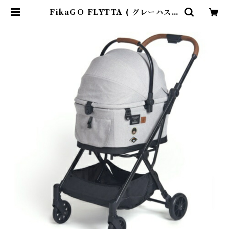
FikaGO FLYTTA ( グレーハスキ
ー ) | DearKM ❤︎フレンチブルド
ック孔明