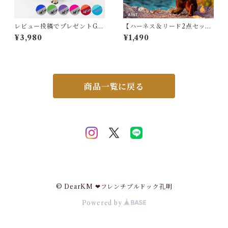
レビュー投稿でプレゼントGE
【ハーネス＆リード2点セッ
T 新 ライフジャケット 高品質
ト】猫 キャットハーネス リー
¥3,980
¥1,490
犬 犬用 救命胴衣 ドッグ ペッ
ド セット 軽量 耐久 安心 安全
ト 水遊び プール 海 川遊び S
設計 シンプルデザイン 簡単装
UP サップ 軽量 XPE素材 防
着 お散歩 お出かけ かわいい
水加工 速乾 ハンドル付き Dリ
おしゃれ ハーネス 猫用 ねこ
ング XS S M L XL 2XL チワ
ネコ フリーサイズ PIDAN pp
ワ フレブル 超小型犬 小型犬
-6970772233828
商品一覧に戻る
中型犬 大型犬 KM895JK
© DearKM ❤︎フレンチブルドック孔明
Powered by