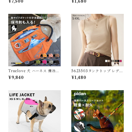
¥7,500
¥1,680
ゃれ 犬 小型犬 猫 ネコ ねこ キ
ロン生地 撥水加工 汚れにくい
ャリーケース チワワ 通院 電車
夏 暑さ対策 ひんやり リード穴
防災 〜9kg対応 肩掛け 手持ち
保冷剤スヌード裏生地防水 ア
斜め掛け 【HiDREAM】【H
ルミ フレンチブルドック 4層
D015055】
構造使用 フレブル クールスヌ
ード 水玉 熱中症予防 小型犬
中型犬 大型犬 ITEM066
Truelove 犬 ハーネス 保冷剤
5623503タンクトップ レディ
付き 高機能 夏 熱中症対策 暑
ース ノースリーブ ボートネッ
¥9,840
¥1,480
さ対策 ソフトハーネス コーデ
ク 下着 肌着 婦人 インナー ト
ィラ素材 フレブル 小型犬 中型
ップス カットソー リブ デイリ
犬 大型犬 おしゃれ 胴輪 しっ
ー 肌触りの良い素材 大きいサ
かり 安全 7色 反射素材 かわい
イズ シンプル 伸縮性 無地 体
い カラフル 夜間安全 定番 優
型カバー 春 夏 秋 冬 5623503
しい 保冷剤対応 TLB2251
スイモク【水沐良品】