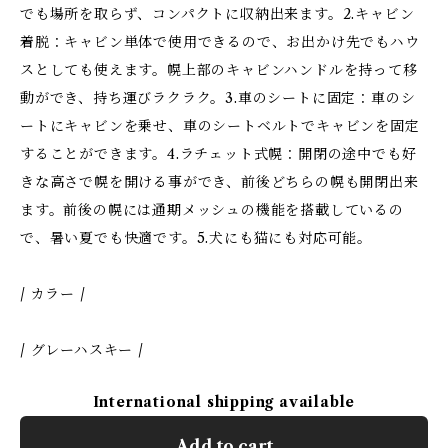
でも場所を取らず、コンパクトに収納出来ます。2.キャビン
着脱：キャビン単体で使用できるので、お出かけ先でもハウ
スとしても使えます。幌上部のキャビンハンドルを持って移
動ができ、持ち運びラクラク。3.車のシートに固定：車のシ
ートにキャビンを乗せ、車のシートベルトでキャビンを固定
することができます。4.ラチェット式幌：開閉の途中でも好
きな高さで幌を開ける事ができ、前後どちらの幌も開閉出来
ます。前後の幌には通期メッシュの機能を搭載しているの
で、暑い夏でも快適です。5.犬にも猫にも対応可能。
/ カラー /
/ グレーハスキー /
International shipping available
Add to cart