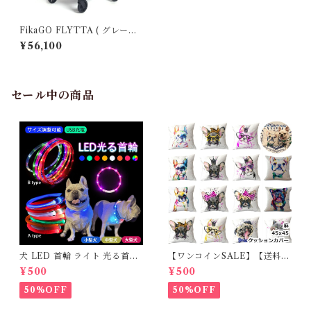
FikaGO FLYTTA ( グレーハ
スキー )
¥56,100
セール中の商品
犬 LED 首輪 ライト 光る首輪
【ワンコインSALE】【送料無
USB充電 生活防水 長さ調整可
料】KM503G クッションカバ
¥500
¥500
能 首輪 犬用 ペット カラー ペ
ー フレンチブルドッグ クリー
ット用品 軽量 ドッグ用品 フレ
ム フレブル
50%OFF
50%OFF
ンチブルドック 大型犬 中型犬
小型犬 35cm/50cm/70cm 発