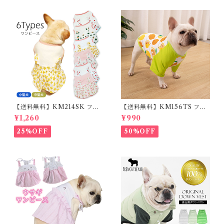
光 【イチオシ！】KM525G
【送料無料】KM214SK フレ
【送料無料】KM156TS フレ
ブル 女の子 スカート ワンピー
ブル Tシャツ フレンチブルド
¥1,260
¥990
ス夏 フリル 犬服 ドックウェア
ック レモン柄 犬服 ドックウェ
ア
25%OFF
50%OFF