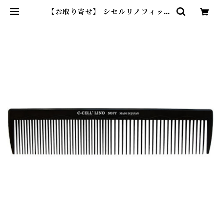
【お取り寄せ】 シセルリノフィット
ツール カットコーム ゼロ ソフト |
DearKM ❤︎フレンチブルドック孔
明