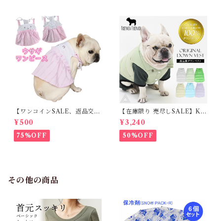
【ワンコインSALE、返品交換
【在庫限り 売尽しSALE】K
不可】KM171SK フレンチブ
M952Tダウンベスト 100%ダ
¥500
¥3,240
ルドック 犬服 女の子 ピンク
ウン・フェザー 犬 犬服 ダウン
スカート
ジャケット ベスト フレンチブ
75%OFF
50%OFF
ルドッグ 冬服 極暖 暖かい 可
愛い 寒さ対策 冬 フレブル パ
グ ダウンジャケット 犬用 ドッ
グ ウェア 防寒 アウター 雪遊
び 軽量 散歩 シニア 老犬 旅行
その他の商品