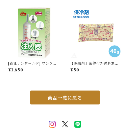
コスプレ コスチューム空気充
れにくい フレンチブルドック
填 膨張式 パーティー クリスマ
フレブル マナーパンツ スチー
ス 新年 誕生日 卒業 大人用 膨
ルクリップ KM605G-KKK
らむ 子供 大人G176
[森乳サンワールド] ワンラッ
【保冷剤】条件付き送料無料
ク 注入器 10ml (計量カップ
トライ・カンパニー キャッチ
¥1,650
¥50
付) 煮沸消毒もできて衛生的
クール K-40 40g ジェル 保冷
哺乳器（細口)49780070019
1個 単品 蓄冷剤 ペットクール
85
ネック用 安全 安心 熱中症対策
暑さ対策 ひんやり クール キャ
ンプ お弁当 保冷効果 G340
商品一覧に戻る