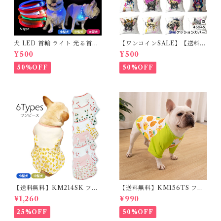
犬 LED 首輪 ライト 光る首輪
【ワンコインSALE】【送料無
USB充電 生活防水 長さ調整可
料】KM503G クッションカバ
¥500
¥500
能 首輪 犬用 ペット カラー ペ
ー フレンチブルドッグ クリー
ット用品 軽量 ドッグ用品 フレ
ム フレブル
50%OFF
50%OFF
ンチブルドック 大型犬 中型犬
小型犬 35cm/50cm/70cm 発
光 【イチオシ！】KM525G
【送料無料】KM214SK フレ
【送料無料】KM156TS フレ
ブル 女の子 スカート ワンピー
ブル Tシャツ フレンチブルド
¥1,260
¥990
ス夏 フリル 犬服 ドックウェア
ック レモン柄 犬服 ドックウェ
ア
25%OFF
50%OFF