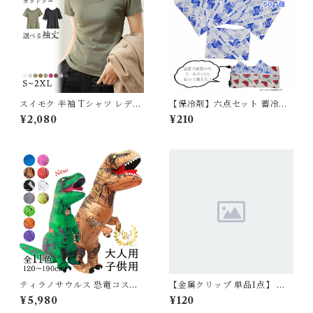
スイモク 半袖 Tシャツ レディ
【保冷剤】六点セット 蓄冷剤
ース トップス カットソー リブ
スノーパック 50g ペットクー
¥2,080
¥210
デイリー 肌触りの良い素材 大
ルネック用
きいサイズ きれいめ 夏 ナチュ
ラル おしゃれ 透けにくい 透け
ない オフィス スーツ シンプル
カーキ ブラック ホワイト 568
2612【水沐良品】
ティラノサウルス 恐竜コスプ
【金属クリップ 単品1点】 日
レ ハロウィン 恐竜着ぐるみ 怪
本製 サスペンダー用 高品質 金
¥5,980
¥120
獣 顔出し イベント エアコス
属 クリップ おむつ マナー ず