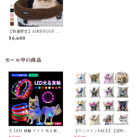
【数量限定】AIRBUGGY エ
アバギー 25-26AW新作 コー
¥6,600
ナークッション ファー ボア あ
ごのせクッション 洗える 金具
不使用 ふわふわ あったか かわ
いい 快適 枕 カバークッション
ペットカート DOME3 WIZX
セール中の商品
ギフト お出かけ お散歩 旅行
犬 犬用 シニア犬 正規品 AB-
AD2895
犬 LED 首輪 ライト 光る首輪
【ワンコインSALE】【送料無
USB充電 生活防水 長さ調整可
料】KM503G クッションカバ