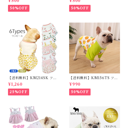
¥500
¥500
能 首輪 犬用 ペット カラー ペ
ー フレンチブルドッグ クリー
ット用品 軽量 ドッグ用品 フレ
ム フレブル
50%OFF
50%OFF
ンチブルドック 大型犬 中型犬
小型犬 35cm/50cm/70cm 発
光 【イチオシ！】KM525G
【送料無料】KM214SK フレ
【送料無料】KM156TS フレ
ブル 女の子 スカート ワンピー
ブル Tシャツ フレンチブルド
¥1,260
¥990
ス夏 フリル 犬服 ドックウェア
ック レモン柄 犬服 ドックウェ
ア
25%OFF
50%OFF