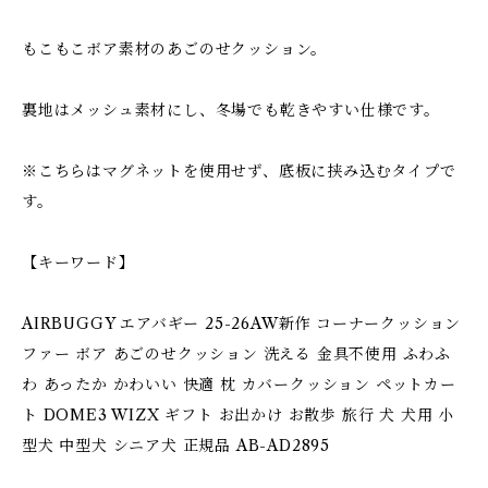
もこもこボア素材のあごのせクッション。
裏地はメッシュ素材にし、冬場でも乾きやすい仕様です。
※こちらはマグネットを使用せず、底板に挟み込むタイプで
す。
【キーワード】
AIRBUGGY エアバギー 25-26AW新作 コーナークッション
ファー ボア あごのせクッション 洗える 金具不使用 ふわふ
わ あったか かわいい 快適 枕 カバークッション ペットカー
ト DOME3 WIZX ギフト お出かけ お散歩 旅行 犬 犬用 小
型犬 中型犬 シニア犬 正規品 AB-AD2895