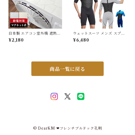
日本製 エアコン室外機 遮熱シ
ウェットスーツ メンズ スプリ
ート 日除け 室外機カバー 遮熱
ング シンプル 2mm サーフィ
¥2,180
¥6,480
直射日光 -28℃ 省エネ 断熱
ン ダイビング マリンスポーツ
マグネット ガード 省エネ 節約
SUP 男性 ウエットスーツ WE
長持ち 夏 猛暑 室外機シート
TSUIT 水遊び UVガード 夏
電気代節約 節電 エアコン室外
春 G250
機カバー 大型 シンプル 木目
タイル ストーン MWG-001
商品一覧に戻る
© DearKM ❤︎フレンチブルドック孔明