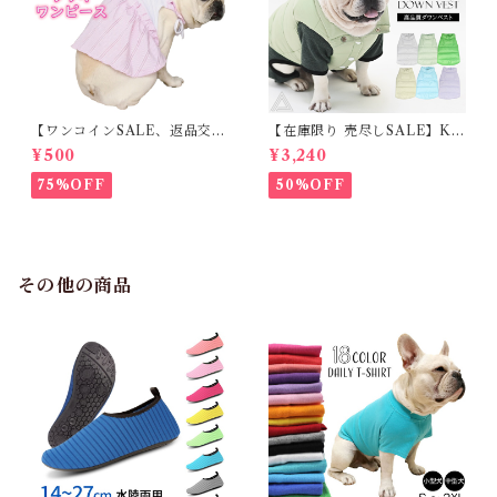
【ワンコインSALE、返品交換
【在庫限り 売尽しSALE】K
不可】KM171SK フレンチブ
M952Tダウンベスト 100%ダ
¥500
¥3,240
ルドック 犬服 女の子 ピンク
ウン・フェザー 犬 犬服 ダウン
スカート
ジャケット ベスト フレンチブ
75%OFF
50%OFF
ルドッグ 冬服 極暖 暖かい 可
愛い 寒さ対策 冬 フレブル パ
グ ダウンジャケット 犬用 ドッ
グ ウェア 防寒 アウター 雪遊
び 軽量 散歩 シニア 老犬 旅行
その他の商品