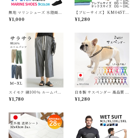
無地 マリンシューズ 水陸両用
【ブヒーサイズ】 KM045TS
14〜27cm レディース メンズ
大型犬 服 犬 夏服 綿100％ T
¥1,000
¥1,280
キッズ 子供用 室内シューズ ビ
シャツ 無地 シンプル コットン
ーチシューズ アクアシューズ
ゴールデンレトリバー ラブラ
ウォーターシューズ ビーチサ
ドール サモエド ハスキー デイ
ンダル 排水機能 岩場 砂浜 海
リー アレンジ 大人気 カラフル
遊び 川 釣り メッシュ 介護 介
ドッグウェア ペットウェア ペ
護用 入浴介助 学校 室内 G20
ット服 カジュアル おしゃれ K
9
M045TS
スイモク 綿100％ ルームパン
日本製 サスペンダー 高品質 金
ツ ロング丈 サラサラ パジャマ
属クリップ 無地 ボーダー 全2
¥1,780
¥1,280
9分丈 ゆったり ルームウェア
0色 犬 猫 調整可能 カット可能
レディース ポケット付き 春 夏
無地 長ズボン ナイトウェア コ
ットン シンプル オシャレ 薄手
軽い 快適 部屋着 5686423
【水沐良品】