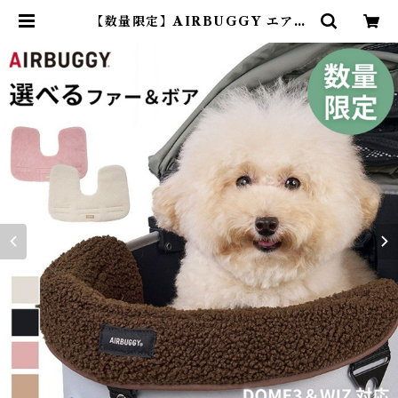
【数量限定】AIRBUGGY エアバ
ギー 25-26AW新作 コーナークッ
ション ファー ボア あごのせクッシ
ョン 洗える 金具不使用 ふわふわ あ
ったか かわいい 快適 枕 カバークッ
ション ペットカート DOME3 WI
ZX ギフト お出かけ お散歩 旅行 犬
犬用 シニア犬 正規品 AB-AD289
5 | DearKM ❤︎フレンチブルドッ
ク孔明