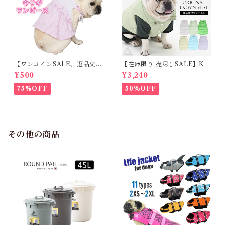
【ワンコインSALE、返品交換
【在庫限り 売尽しSALE】K
不可】KM171SK フレンチブ
M952Tダウンベスト 100%ダ
¥500
¥3,240
ルドック 犬服 女の子 ピンク
ウン・フェザー 犬 犬服 ダウン
スカート
ジャケット ベスト フレンチブ
75%OFF
50%OFF
ルドッグ 冬服 極暖 暖かい 可
愛い 寒さ対策 冬 フレブル パ
グ ダウンジャケット 犬用 ドッ
グ ウェア 防寒 アウター 雪遊
び 軽量 散歩 シニア 老犬 旅行
その他の商品