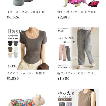
【メーカー直送、2営業日以内
特別仕様 XSサイズ 新色追加
に発送】ゴミ箱 ダストボック
犬 ライフジャケット 犬用 ドッ
¥6,526
¥2,480
ス ふた付き 45リットル 45L
グ ペット 安全 安心 超小型犬
スリム お洒落 台所 リビング
小型犬 中型犬 大型犬 XS S M
くず入れ リモート 書類 オフィ
L XL 水遊び プール 海 川遊び
ス スライド 臭い漏れない 東谷
SUP サップ救命胴衣 KM514
LFS-765
G
スイモク カットソー 半袖 Tシ
新作 パジャマ ズボン だけ 綿1
ャツ 薄手 レディース トップス
00％ ダブルガーゼ 二重ガー
¥1,880
¥1,880
無地 デイリー 肌触りの良い素
ゼ ルームパンツ 夏 ロング丈
材 大きいサイズ きれいめ 春
ルームウェア レディース メン
夏 秋 黒 白 茶 ピンク 灰色 カ
ズ ポケット付き 春 コットン
ーキ ベーシック ナチュラル お
長ズボン ナイトウェア シンプ
しゃれ 透けにくい 透けない オ
ル ガーゼ 薄手 軽い 快適 部屋
フィス 5623315【水沐良品】
着 J-89193 スイモク【水沐良
品】