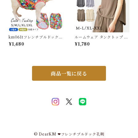
km061tフレンチブルドック
ルームウェア タンクトップ カ
犬服 冷感 ひんやり クールウェ
ップ付き ブラ ノースリーブ オ
¥1,480
¥1,780
ア 夏服 春 夏 タンクトップ 可
シャレ ゆったり レディース ホ
愛い パグ イギリスブルドック
ームウェア カジュアル おしゃ
ブルドック 中型犬 小型犬 フレ
れ 春 夏 パジャマ 快適 トップ
ブル 伸縮性 犬服 ドッグウェア
ス ベーシック シンプル 薄手
ペット服 かわいい服 おしゃれ
軽い 5682168 スイモク【水
トイプードル トイプー チワワ
沐良品】【タンクトップ 単
商品一覧に戻る
ダックス 袖なし 子犬 服 柄K
品】
M061T
© DearKM ❤︎フレンチブルドック孔明