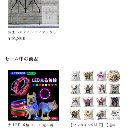
住まいスタイル アイアンフェ
ンス フィニアル 6枚組【フェ
¥16,800
ンス アイアン ガーデンフェン
ス ガーデニング 枠 柵 仕切り
目隠し 境目 クラシカル アンテ
ィーク トレリス ベランダ つる
薔薇 バラ 朝顔 園芸 ラティ
セール中の商品
ス】
犬 LED 首輪 ライト 光る首輪
【ワンコインSALE】【送料無