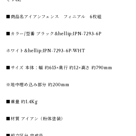
■商品名アイアンフェンス フィニアル 6枚組
■カラー/型番 ブラック&hellip;IPN-7293-6P
ホワイト&hellip;IPN-7293-6P-WHT
■サイズ 本体：幅 約615×奥行 約12×高さ 約790mm
※地中埋め込み部分 約200mm
■重量 約1.4Kg
■材質 アイアン（粉体塗装）
■組立区分 完成品