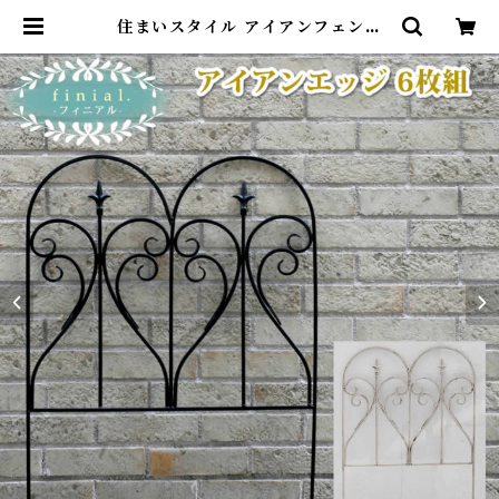
住まいスタイル アイアンフェンス
フィニアル 6枚組【フェンス アイア
ン ガーデンフェンス ガーデニング
枠 柵 仕切り 目隠し 境目 クラシカ
ル アンティーク トレリス ベランダ
つる 薔薇 バラ 朝顔 園芸 ラティ
ス】 | DearKM ❤︎フレンチブルド
ック孔明