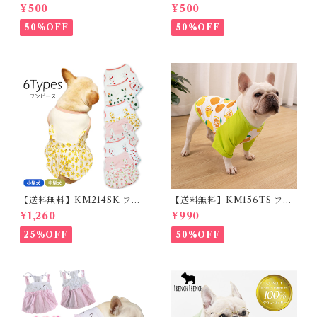
USB充電 生活防水 長さ調整可
料】KM503G クッションカバ
¥500
¥500
能 首輪 犬用 ペット カラー ペ
ー フレンチブルドッグ クリー
ット用品 軽量 ドッグ用品 フレ
ム フレブル
50%OFF
50%OFF
ンチブルドック 大型犬 中型犬
小型犬 35cm/50cm/70cm 発
光 【イチオシ！】KM525G
【送料無料】KM214SK フレ
【送料無料】KM156TS フレ
ブル 女の子 スカート ワンピー
ブル Tシャツ フレンチブルド
¥1,260
¥990
ス夏 フリル 犬服 ドックウェア
ック レモン柄 犬服 ドックウェ
ア
25%OFF
50%OFF