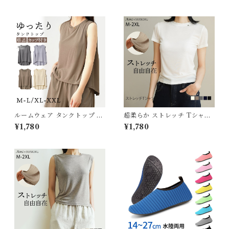
ィラ素材 フレブル 小型犬 中型
さ対策 リード穴付き 保冷剤ス
犬 大型犬 おしゃれ 胴輪 しっ
ヌード 首 裏生地防水 アルミ
かり 安全 7色 反射素材 かわい
フレンチブルドック フレブル
い カラフル 夜間安全 定番 優
クールスヌード おしゃれ スイ
しい 保冷剤対応 TLB2251
カ 牛柄 熱中症予防 小型犬 中
型犬 大型犬 2026年 KM882
G
ルームウェア タンクトップ カ
超柔らか ストレッチ Tシャツ
ップ付き ブラ ノースリーブ オ
カットソー インナーTシャツ
¥1,780
¥1,780
シャレ ゆったり レディース ホ
キレイめ レディース トップス
ームウェア カジュアル おしゃ
シンプル 肌に優しい エコ素材
れ 春 夏 パジャマ 快適 トップ
伸びる 高伸縮 快適 重ね着 イ
ス ベーシック シンプル 薄手
ンナー 無地 ブラック アイボリ
軽い 5682168 スイモク【水
ー 5625022 スイモク【水沐
沐良品】【タンクトップ 単
良品】
品】