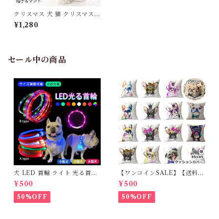
クリスマス 犬 猫 クリスマスツ
リー 犬服 コスチューム コスプ
¥1,280
レ 帽子 マント ペット服 クリ
スマス ツリー 猫服 変装 ペッ
ト被り物 衣装 お祝い 変身服
可愛い 写真 映える 仮装 コー
ト ギフト ペットグッズ KM5
セール中の商品
06G
犬 LED 首輪 ライト 光る首輪
【ワンコインSALE】【送料無
USB充電 生活防水 長さ調整可
料】KM503G クッションカバ
¥500
¥500
能 首輪 犬用 ペット カラー ペ
ー フレンチブルドッグ クリー
ット用品 軽量 ドッグ用品 フレ
ム フレブル
50%OFF
50%OFF
ンチブルドック 大型犬 中型犬
小型犬 35cm/50cm/70cm 発
光 【イチオシ！】KM525G