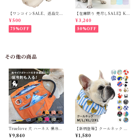
【ワンコインSALE、返品交換
【在庫限り 売尽しSALE】K
不可】KM171SK フレンチブ
M952Tダウンベスト 100%ダ
¥500
¥3,240
ルドック 犬服 女の子 ピンク
ウン・フェザー 犬 犬服 ダウン
スカート
ジャケット ベスト フレンチブ
75%OFF
50%OFF
ルドッグ 冬服 極暖 暖かい 可
愛い 寒さ対策 冬 フレブル パ
グ ダウンジャケット 犬用 ドッ
グ ウェア 防寒 アウター 雪遊
び 軽量 散歩 シニア 老犬 旅行
その他の商品
Truelove 犬 ハーネス 保冷剤
【新柄登場】クールネック 犬
付き 高機能 夏 熱中症対策 暑
夏 長時間保冷 4層構造生地使
¥9,840
¥1,580
さ対策 ソフトハーネス コーデ
用 犬クールネック ひんやり 暑