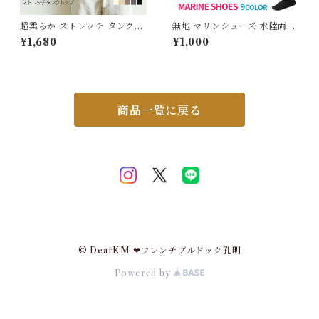
超柔らか ストレッチ タンクト
無地 マリンシューズ 水陸両用
ップ インナー レディース トッ
14〜27cm レディース メンズ
¥1,680
¥1,000
プス ノースリーブ シンプル 肌
キッズ 子供用 室内シューズ ビ
に優しい エコ素材 伸びる 高伸
ーチシューズ アクアシューズ
縮 快適 重ね着 インナー 無地
ウォーターシューズ ビーチサ
ブラック ホワイト 5624321
ンダル 排水機能 岩場 砂浜 海
スイモク【水沐良品】
遊び 川 釣り メッシュ 介護 介
護用 入浴介助 学校 室内 G20
商品一覧に戻る
9
© DearKM ❤︎フレンチブルドック孔明
Powered by