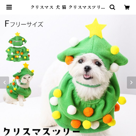
クリスマス 犬 猫 クリスマスツリー
犬服 コスチューム コスプレ 帽子 マ
ント ペット服 クリスマス ツリー 猫
服 変装 ペット被り物 衣装 お祝い
変身服 可愛い 写真 映える 仮装 コ
ート ギフト ペットグッズ KM506
G | DearKM ❤︎フレンチブルドッ
ク孔明