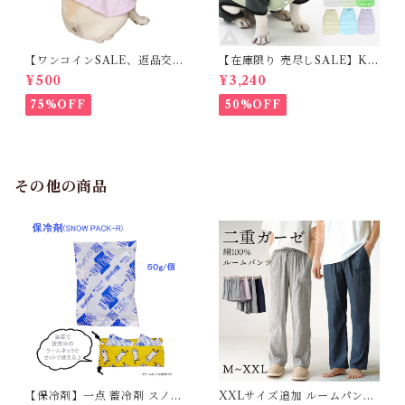
【ワンコインSALE、返品交換
【在庫限り 売尽しSALE】K
不可】KM171SK フレンチブ
M952Tダウンベスト 100%ダ
¥500
¥3,240
ルドック 犬服 女の子 ピンク
ウン・フェザー 犬 犬服 ダウン
スカート
ジャケット ベスト フレンチブ
75%OFF
50%OFF
ルドッグ 冬服 極暖 暖かい 可
愛い 寒さ対策 冬 フレブル パ
グ ダウンジャケット 犬用 ドッ
グ ウェア 防寒 アウター 雪遊
び 軽量 散歩 シニア 老犬 旅行
その他の商品
【保冷剤】一点 蓄冷剤 スノー
XXLサイズ追加 ルームパンツ