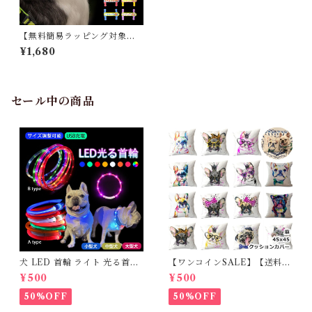
【無料簡易ラッピング対象】
犬用 LED ライト 光 ソフトバ
¥1,680
ンド 軽量 USB充電 明るい や
わらかい 夜間散歩 首輪取り付
け ハーネス取り付け リード取
り付け 小型犬 中型犬 大型犬
点灯 点滅 ペット用 ドッグラン
セール中の商品
夜 安全 事故防止 安全グッズ L
R9961
犬 LED 首輪 ライト 光る首輪
【ワンコインSALE】【送料無
USB充電 生活防水 長さ調整可
料】KM503G クッションカバ
¥500
¥500
能 首輪 犬用 ペット カラー ペ
ー フレンチブルドッグ クリー
ット用品 軽量 ドッグ用品 フレ
ム フレブル
50%OFF
50%OFF
ンチブルドック 大型犬 中型犬