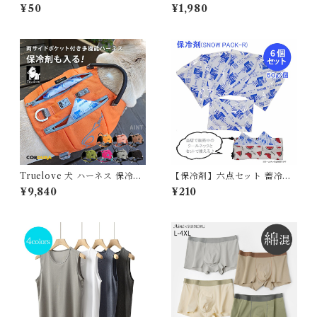
パック 50g ペットクールネッ
綿100％ ダブルガーゼ ロング
¥50
¥1,980
ク用
丈 ショート丈 パジャマ ルーム
ウェア レディース メンズ ポケ
ット付き 春 夏 無地 コットン
短パン 長ズボン ナイトウェア
オールシーズン シンプル ガー
ゼ 薄手 軽い 快適 部屋着 567
5766 スイモク【水沐良品】
Truelove 犬 ハーネス 保冷剤
【保冷剤】六点セット 蓄冷剤
付き 高機能 夏 熱中症対策 暑
スノーパック 50g ペットクー
¥9,840
¥210
さ対策 ソフトハーネス コーデ
ルネック用
ィラ素材 フレブル 小型犬 中型
犬 大型犬 おしゃれ 胴輪 しっ
かり 安全 7色 反射素材 かわい
い カラフル 夜間安全 定番 優
しい 保冷剤対応 TLB2251