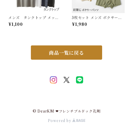
メンズ タンクトップ メッシ
3枚セット メンズ ボクサーパ
ュ 通気性 無地 インナー パジ
ンツ 綿混 下着 前閉じ ストレ
¥1,100
¥1,980
ャマ 部屋着抗菌防臭 夏 紳士
スフリー 綿たっぷり 男性用 無
男性用 ノースリ 肌着 下着 吸
地 シンプル 伸縮性 ストレッチ
水速乾 ビジネスサポート5682
インナー アンダーウエア パン
188【水沐良品】
ツ 肌着 男性 紳士 ボクサー パ
ンツ 綿 コットン グレー L~4X
L 3枚組 J-88580-3P スイモ
商品一覧に戻る
ク【水沐良品】
© DearKM ❤︎フレンチブルドック孔明
Powered by