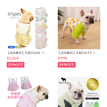
小型犬 35cm/50cm/70cm 発
光 【イチオシ！】KM525G
【送料無料】KM214SK フレ
【送料無料】KM156TS フレ
ブル 女の子 スカート ワンピー
ブル Tシャツ フレンチブルド
¥1,260
¥990
ス夏 フリル 犬服 ドックウェア
ック レモン柄 犬服 ドックウェ
ア
25%OFF
50%OFF