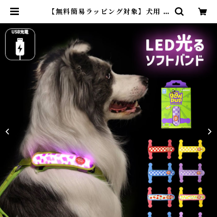
【無料簡易ラッピング対象】犬用 L
ED ライト 光 ソフトバンド 軽量 U
SB充電 明るい やわらかい 夜間散
歩 首輪取り付け ハーネス取り付け
リード取り付け 小型犬 中型犬 大型
犬 点灯 点滅 ペット用 ドッグラン
夜 安全 事故防止 安全グッズ LR99
61 | DearKM ❤︎フレンチブルドッ
ク孔明