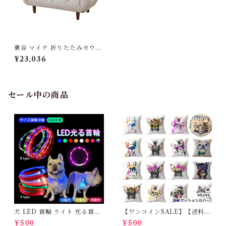
東谷 マイナ 折りたたみカウチ
ソファ W115×D55-67×H59/
¥23,036
50×SH26/20 ベージュ/ブラ
ウン
セール中の商品
犬 LED 首輪 ライト 光る首輪
【ワンコインSALE】【送料無
USB充電 生活防水 長さ調整可
料】KM503G クッションカバ
¥500
¥500