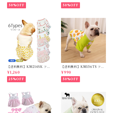
能 首輪 犬用 ペット カラー ペ
ー フレンチブルドッグ クリー
ット用品 軽量 ドッグ用品 フレ
ム フレブル
50%OFF
50%OFF
ンチブルドック 大型犬 中型犬
小型犬 35cm/50cm/70cm 発
光 【イチオシ！】KM525G
【送料無料】KM214SK フレ
【送料無料】KM156TS フレ
ブル 女の子 スカート ワンピー
ブル Tシャツ フレンチブルド
¥1,260
¥990
ス夏 フリル 犬服 ドックウェア
ック レモン柄 犬服 ドックウェ
ア
25%OFF
50%OFF