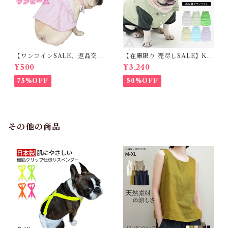
【ワンコインSALE、返品交換
【在庫限り 売尽しSALE】K
不可】KM171SK フレンチブ
M952Tダウンベスト 100%ダ
¥500
¥3,240
ルドック 犬服 女の子 ピンク
ウン・フェザー 犬 犬服 ダウン
スカート
ジャケット ベスト フレンチブ
75%OFF
50%OFF
ルドッグ 冬服 極暖 暖かい 可
愛い 寒さ対策 冬 フレブル パ
グ ダウンジャケット 犬用 ドッ
グ ウェア 防寒 アウター 雪遊
び 軽量 散歩 シニア 老犬 旅行
その他の商品