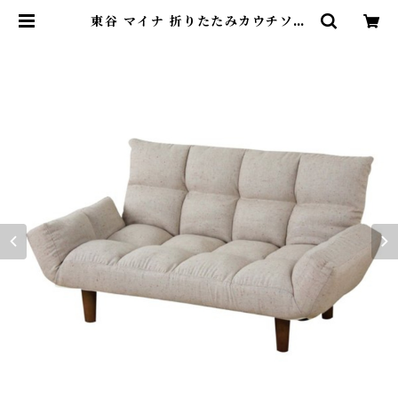
東谷 マイナ 折りたたみカウチソフ
ァ W115×D55-67×H59/50×SH2
6/20 ベージュ/ブラウン | DearK
M ❤︎フレンチブルドック孔明