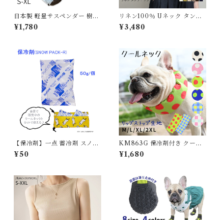
日本製 軽量サスペンダー 樹脂
リネン100％ Uネック タンク
クリップ 犬用 高品質 猫用 お
トップ ノースリーブ トップス
¥1,780
¥3,480
むつ固定 ずれ防止 金属不使用
レディース 胸二重 リネン 麻
軽量 軽い おむつ マナー ネオ
麻100％ 涼しい 夏 定番 ベー
ンカラー 犬 猫 調整可能 ずれ
シック シンプル 天然素材 定番
にくい フレンチブルドック 2
ナチュラル ゆったり M L XL
点 3点留め 2WAY マナーパン
562482537 スイモク【水沐良
ツ 可愛い【KM420G / 樹脂ク
品】
リップ・通常ゴム・幅2cm】
【保冷剤】一点 蓄冷剤 スノー
KM863G 保冷剤付き クール
パック 50g ペットクールネッ
ネック 犬 リップストップナイ
¥50
¥1,680
ク用
ロン生地 撥水加工 汚れにくい
夏 暑さ対策 ひんやり リード穴
保冷剤スヌード裏生地防水 ア
ルミ フレンチブルドック 4層
構造使用 フレブル クールスヌ
ード 水玉 熱中症予防 小型犬
中型犬 大型犬 ITEM066