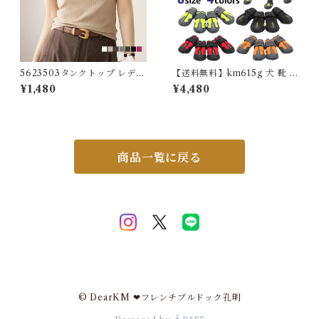
5623503タンクトップ レディ
【送料無料】km615g 犬 靴 犬
ース ノースリーブ ボートネッ
靴 脱げない マジックテープ ド
¥1,480
¥4,480
ク 下着 肌着 婦人 インナー ト
ッグシューズ シューズ 散歩 夏
ップス カットソー リブ デイリ
冬 ハード 防水 スポーツ 介護
ー 肌触りの良い素材 大きいサ
足 怪我 シニア ケア 小型犬 中
イズ シンプル 伸縮性 無地 体
型犬
型カバー 春 夏 秋 冬 5623503
スイモク【水沐良品】
商品一覧に戻る
© DearKM ❤︎フレンチブルドック孔明