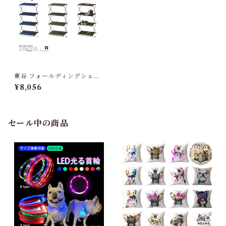
東谷 フォールディングシェル
フ 3D MIP-94 グリーン／ネ
¥8,056
イビー W47×D34.5×H86
セール中の商品