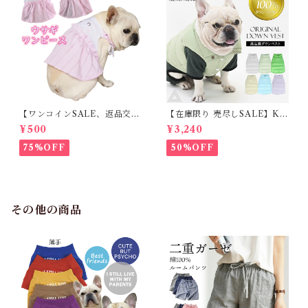
【ワンコインSALE、返品交換
【在庫限り 売尽しSALE】K
不可】KM171SK フレンチブ
M952Tダウンベスト 100%ダ
¥500
¥3,240
ルドック 犬服 女の子 ピンク
ウン・フェザー 犬 犬服 ダウン
スカート
ジャケット ベスト フレンチブ
75%OFF
50%OFF
ルドッグ 冬服 極暖 暖かい 可
愛い 寒さ対策 冬 フレブル パ
グ ダウンジャケット 犬用 ドッ
グ ウェア 防寒 アウター 雪遊
び 軽量 散歩 シニア 老犬 旅行
その他の商品