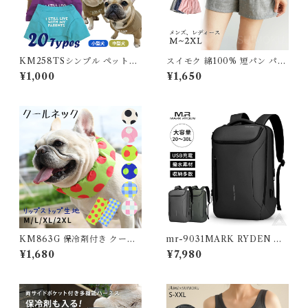
KM258TSシンプル ペットT
スイモク 綿100% 短パン パジ
シャツ 夏 春 デイリーTシャツ
ャマ ルームウェア メンズ レデ
¥1,000
¥1,650
フレブル フレンチブルドッグ
ィース コットン 夏 ショートパ
カラフル 犬服 ペットウェア 小
ンツ ズボン ナイトウェア オー
型犬 中型犬 薄手
ルシーズン カジュアル シンプ
ル コットン ガーゼ 薄手 快適
男女兼用 プレゼント77700
【水沐良品】
KM863G 保冷剤付き クール
mr-9031MARK RYDEN マ
ネック 犬 リップストップナイ
ークライデン 大容量リュック
¥1,680
¥7,980
ロン生地 撥水加工 汚れにくい
ビジネス バックパック 30L メ
夏 暑さ対策 ひんやり リード穴
ンズ 防水 撥水 耐水 軽量 USB
保冷剤スヌード裏生地防水 ア
充電 大容量 多機能 リュックサ
ルミ フレンチブルドック 4層
ック ノートパソコン 17インチ
構造使用 フレブル クールスヌ
パソコン ケース PC対応 通勤