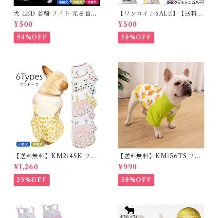
犬 LED 首輪 ライト 光る首輪
【ワンコインSALE】【送料無
USB充電 生活防水 長さ調整可
料】KM503G クッションカバ
¥500
¥500
能 首輪 犬用 ペット カラー ペ
ー フレンチブルドッグ クリー
ット用品 軽量 ドッグ用品 フレ
ム フレブル
50%OFF
50%OFF
ンチブルドック 大型犬 中型犬
小型犬 35cm/50cm/70cm 発
光 【イチオシ！】KM525G
【送料無料】KM214SK フレ
【送料無料】KM156TS フレ
ブル 女の子 スカート ワンピー
ブル Tシャツ フレンチブルド
¥1,260
¥990
ス夏 フリル 犬服 ドックウェア
ック レモン柄 犬服 ドックウェ
ア
25%OFF
50%OFF