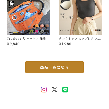
ード 水玉 熱中症予防 小型犬
通学 男子 出張 旅行 MR-903
中型犬 大型犬 ITEM066
1
Truelove 犬 ハーネス 保冷剤
タンクトップ カップ付き スク
付き 高機能 夏 熱中症対策 暑
エアネック レディース ブラト
¥9,840
¥1,980
さ対策 ソフトハーネス コーデ
ップ ブラ付き ノースリーブ 下
ィラ素材 フレブル 小型犬 中型
着 肌着 婦人 インナー パジャ
犬 大型犬 おしゃれ 胴輪 しっ
マ リブ ブラ デイリー 柔らか
かり 安全 7色 反射素材 かわい
い 大きいサイズ シンプル 伸縮
い カラフル 夜間安全 定番 優
性 無地 体型カバー 春 夏 秋 5
しい 保冷剤対応 TLB2251
686749 スイモク【水沐良
商品一覧に戻る
品】