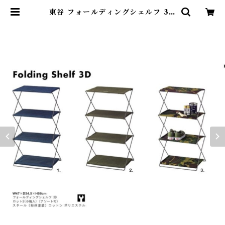
東谷 フォールディングシェルフ 3D
MIP-94 グリーン／ネイビー W47
×D34.5×H86 | DearKM ❤︎フレ
ンチブルドック孔明