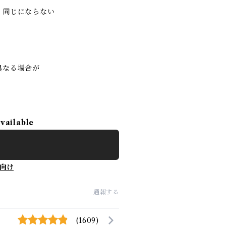
く同じにならない
異なる場合が
available
向け
通報する
(1609)