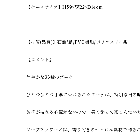
【ケースサイズ】H59×W22×D14cm
【材質(品質)】石鹸/紙/PVC樹脂/ポリエステル製
【コメント】
華やかな33輪のブーケ
ひとつひとつ丁寧に束ねられたブーケは、特別な日の
お花が枯れる心配がないので、長く飾って楽しんでい
ソープフラワーとは、香り付きのせっけん素材で作ら