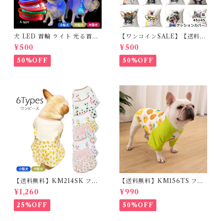
犬 LED 首輪 ライト 光る首輪
【ワンコインSALE】【送料無
USB充電 生活防水 長さ調整可
料】KM503G クッションカバ
¥500
¥500
能 首輪 犬用 ペット カラー ペ
ー フレンチブルドッグ クリー
ット用品 軽量 ドッグ用品 フレ
ム フレブル
50%OFF
50%OFF
ンチブルドック 大型犬 中型犬
小型犬 35cm/50cm/70cm 発
光 【イチオシ！】KM525G
【送料無料】KM214SK フレ
【送料無料】KM156TS フレ
ブル 女の子 スカート ワンピー
ブル Tシャツ フレンチブルド
¥1,260
¥990
ス夏 フリル 犬服 ドックウェア
ック レモン柄 犬服 ドックウェ
ア
25%OFF
50%OFF