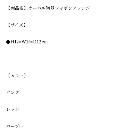
【商品名】オーバル陶器シャボンアレンジ
【サイズ】
●H12×W15×D12cm
【カラー】
ピンク
レッド
パープル