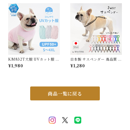
カジュアル シンプル コットン
ケ 枯れない花 入学式 卒業式
ドット 水玉 ガーゼ 薄手 快適
誕生日 母の日 退職祝い フラワ
長パンツ プレゼント5677701
ーギフト 可愛い バラ レッド
【水沐良品】
ピンク ブルー パープル SF-G
M-4531
KM832T犬服 UVカット服 ト
日本製 サスペンダー 高品質 金
ップス カットソー UPF50 ひ
属クリップ 無地 ボーダー 全2
¥1,980
¥1,280
んやり アイスシルク素材 日焼
0色 犬 猫 調整可能 カット可能
け防止 速乾素材 リード穴付き
ストレッチ素材 サラサラ 毛が
付きにくい フレンチブルドッ
グ フレブル ラブラドールレト
リーバー 小型犬 中型犬 大型犬
商品一覧に戻る
ブルー ピンク グレー