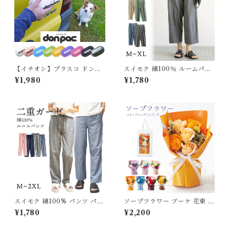
【イチオシ】プラスコ ドンパ
スイモク 綿100％ ルームパン
ック レギュラーサイズ ペット
ツ ロング丈 サラサラ パジャマ
¥1,980
¥1,780
用品 車用 ペットマナー用品 ウ
9分丈 ゆったり ルームウェア
ンチ入れ 車内清潔維持 うんち
レディース ポケット付き 春 夏
袋 犬用 お出かけ 携帯トイレ用
無地 長ズボン ナイトウェア コ
品 お散歩グッズ 愛犬用マナー
ットン シンプル オシャレ 薄手
アウトドア don-pac
軽い 快適 部屋着 5686423
【水沐良品】
スイモク 綿100% パンツ パジ
ソープフラワー ブーケ 花束 プ
ャマ ルームウェア メンズ レデ
レゼント 花 6色 手提げ袋付き
¥1,780
¥2,200
ィース コットン 夏 長ズボン
スタンドキュートシャボン 5輪
ナイトウェア オールシーズン
ブーケ ソープブーケ ミニブー