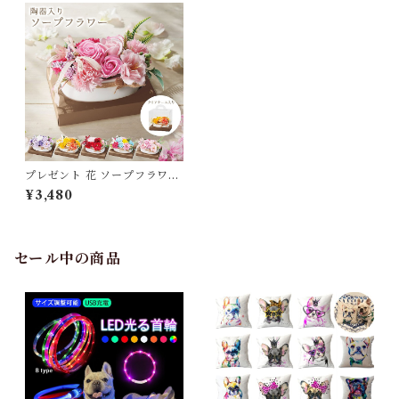
プレゼント 花 ソープフラワー
オーバル陶器シャボンアレン
¥3,480
ジ 卒業式 ソープ 記念日 結婚
誕生日 母の日 退職祝い お悔み
お供え フラワーギフト おしゃ
れ 可愛い ホワイトデー バラ
カーネーション SF-GM-483
セール中の商品
4