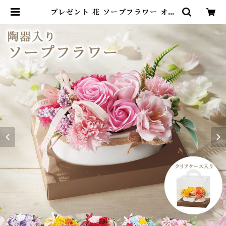
プレゼント 花 ソープフラワー オー
バル陶器シャボンアレンジ 卒業式
ソープ 記念日 結婚 誕生日 母の日
退職祝い お悔み お供え フラワーギ
フト おしゃれ 可愛い ホワイトデー
バラ カーネーション SF-GM-483
4 | DearKM ❤︎フレンチブルドッ
ク孔明