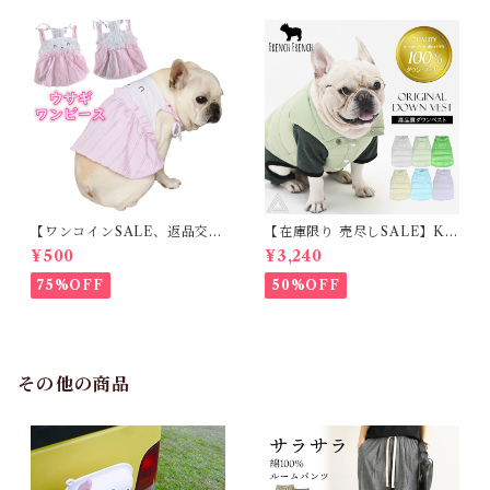
【ワンコインSALE、返品交換
【在庫限り 売尽しSALE】K
不可】KM171SK フレンチブ
M952Tダウンベスト 100%ダ
¥500
¥3,240
ルドック 犬服 女の子 ピンク
ウン・フェザー 犬 犬服 ダウン
スカート
ジャケット ベスト フレンチブ
75%OFF
50%OFF
ルドッグ 冬服 極暖 暖かい 可
愛い 寒さ対策 冬 フレブル パ
グ ダウンジャケット 犬用 ドッ
グ ウェア 防寒 アウター 雪遊
び 軽量 散歩 シニア 老犬 旅行
その他の商品