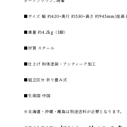
ダークブラウン…廃番
■サイズ 幅 約420×奥行 約530×高さ 約945mm/座高
■重量 約4.2kg（1脚）
■材質 スチール
■仕上げ 粉体塗装・アンティーク加工
■組立区分 折り畳み式
■生産国 中国
※北海道・沖縄・離島は別途送料が必要となります。