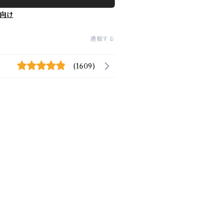
向け
通報する
(1609)