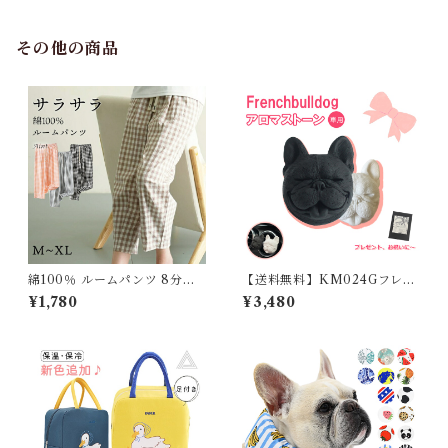
グ ウェア 防寒 アウター 雪遊
び 軽量 散歩 シニア 老犬 旅行
その他の商品
綿100％ ルームパンツ 8分丈
【送料無料】KM024Gフレン
チェック柄 パジャマ 快適 部屋
チブルドッグ フレブル アロマ
¥1,780
¥3,480
着 ポケット付き 八分丈 ルーム
ストーン 車内アロマ グッズ
ウェア レディース 春 夏 長ズ
ボン ナイトウェア コットン 可
愛い オシャレ 寝巻き 肌に優し
い 綿 コットン 5687234 スイ
モク 【水沐良品】