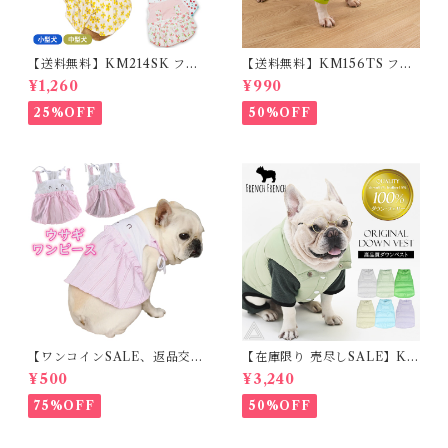
【送料無料】KM214SK フレ
【送料無料】KM156TS フレ
ブル 女の子 スカート ワンピー
ブル Tシャツ フレンチブルド
¥1,260
¥990
ス夏 フリル 犬服 ドックウェア
ック レモン柄 犬服 ドックウェ
ア
25%OFF
50%OFF
【ワンコインSALE、返品交換
【在庫限り 売尽しSALE】K
不可】KM171SK フレンチブ
M952Tダウンベスト 100%ダ
¥500
¥3,240
ルドック 犬服 女の子 ピンク
ウン・フェザー 犬 犬服 ダウン
スカート
ジャケット ベスト フレンチブ
75%OFF
50%OFF
ルドッグ 冬服 極暖 暖かい 可
愛い 寒さ対策 冬 フレブル パ
グ ダウンジャケット 犬用 ドッ