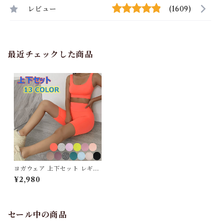
レビュー
(1609)
最近チェックした商品
ヨガウェア 上下セット レギン
ス トップス レディース カップ
¥2,980
付きブラ かわいい おしゃれ ホ
ットヨガ 吸汗速乾 軽量 ストレ
ッチ 厚手 SW445ST
セール中の商品