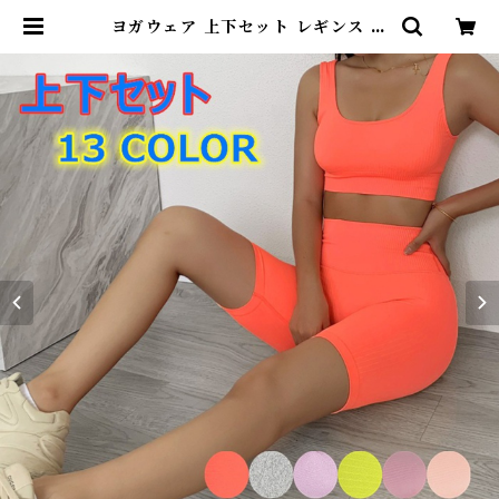
ヨガウェア 上下セット レギンス ト
ップス レディース カップ付きブラ
かわいい おしゃれ ホットヨガ 吸汗
速乾 軽量 ストレッチ 厚手 SW445
ST | DearKM ❤︎フレンチブルドッ
ク孔明