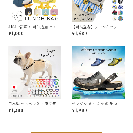
SNSで話題！ 新色追加 ランチ
【新柄登場】クールネック 犬
バッグ ランチトート 保冷バッ
夏 長時間保冷 4層構造生地使
¥1,000
¥1,580
グ 保温バッグ 保冷 おしゃれ
用 犬クールネック ひんやり 暑
お弁当袋 お弁当入れ 保冷ラン
さ対策 リード穴付き 保冷剤ス
チバッグ 大容量 ファスナー レ
ヌード 首 裏生地防水 アルミ
ジャー マチ 広い カワイイ 可
フレンチブルドック フレブル
愛い アヒル ふわふわ レディー
クールスヌード おしゃれ スイ
ス プレゼント ベージュ イエロ
カ 牛柄 熱中症予防 小型犬 中
ー ピンク ブルー G284
型犬 大型犬 2026年 KM882
G
日本製 サスペンダー 高品質 金
サンダル メンズ サボ 靴 スリ
属クリップ 無地 ボーダー 全2
ッポン カジュアル スリッポン
¥1,280
¥1,980
0色 犬 猫 調整可能 カット可能
アウトドア 夏用 スポーツ シュ
ーズ 夏サンダル サマーサンダ
ル カジュアル メッシュカップ
ル スポーツサンダル 穴付きの
靴 水陸両用 G134