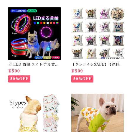
犬 LED 首輪 ライト 光る首輪
【ワンコインSALE】【送料無
USB充電 生活防水 長さ調整可
料】KM503G クッションカバ
¥500
¥500
能 首輪 犬用 ペット カラー ペ
ー フレンチブルドッグ クリー
ット用品 軽量 ドッグ用品 フレ
ム フレブル
50%OFF
50%OFF
ンチブルドック 大型犬 中型犬
小型犬 35cm/50cm/70cm 発
光 【イチオシ！】KM525G