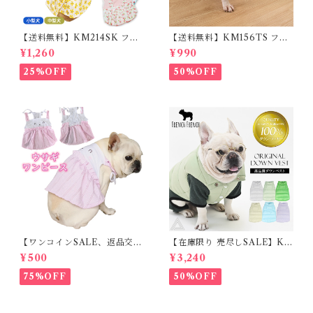
【送料無料】KM214SK フレ
【送料無料】KM156TS フレ
ブル 女の子 スカート ワンピー
ブル Tシャツ フレンチブルド
¥1,260
¥990
ス夏 フリル 犬服 ドックウェア
ック レモン柄 犬服 ドックウェ
ア
25%OFF
50%OFF
【ワンコインSALE、返品交換
【在庫限り 売尽しSALE】K
不可】KM171SK フレンチブ
M952Tダウンベスト 100%ダ
¥500
¥3,240
ルドック 犬服 女の子 ピンク
ウン・フェザー 犬 犬服 ダウン
スカート
ジャケット ベスト フレンチブ
75%OFF
50%OFF
ルドッグ 冬服 極暖 暖かい 可
愛い 寒さ対策 冬 フレブル パ
グ ダウンジャケット 犬用 ドッ