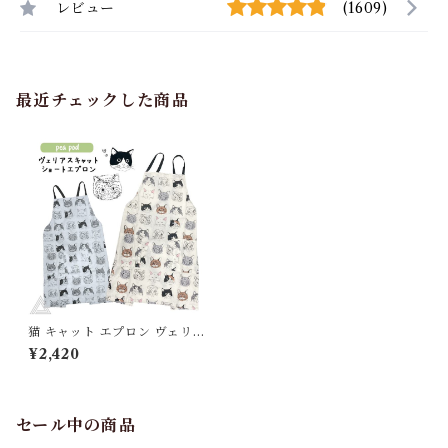
レビュー
(1609)
最近チェックした商品
猫 キャット エプロン ヴェリア
スキャットショートエプロン
¥2,420
ショート丈エプロン 75cm か
わいい おしゃれ 綿100% コッ
トン100% 家事 保育士 レディ
ース カジュアル 女性 オフィス
誕生日 プレゼント ギフト 母の
セール中の商品
日 pea pod アイボリーグレー