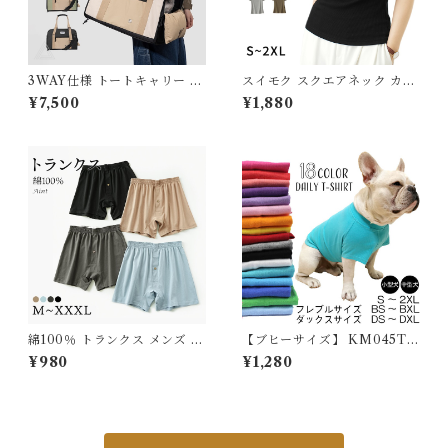
3WAY仕様 トートキャリー キ
スイモク スクエアネック カッ
ャリーバッグ 犬 シンプル おし
トソー Tシャツ レディース ト
¥7,500
¥1,880
ゃれ 犬 小型犬 猫 ネコ ねこ キ
ップス リブ デイリー 半袖 肌
ャリーケース チワワ 通院 電車
触りの良い素材 大きいサイズ
防災 〜9kg対応 肩掛け 手持ち
きれいめ 夏 ナチュラル おしゃ
斜め掛け 【HiDREAM】【H
れ 透けにくい 透けない オフィ
D015055】
ス スーツ シンプル カーキ 56
22192【水沐良品】
綿100％ トランクス メンズ メ
【ブヒーサイズ】 KM045TS
ンズ下着 インナーパンツ パン
大型犬 服 犬 夏服 綿100％ T
¥980
¥1,280
ツ 男性 男子 男性下着 綿 コッ
シャツ 無地 シンプル コットン
トン100％ 下着 パンツ 無地
ゴールデンレトリバー ラブラ
シンプル 前開き プレゼント 彼
ドール サモエド ハスキー デイ
氏 大きいサイズ ゆったり 568
リー アレンジ 大人気 カラフル
7238 スイモク【水沐良品】
ドッグウェア ペットウェア ペ
ット服 カジュアル おしゃれ K