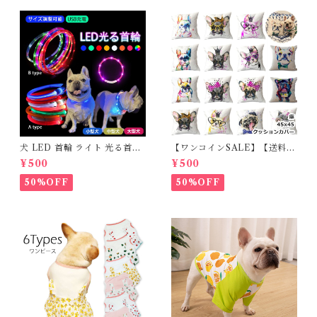
TK031G
犬 LED 首輪 ライト 光る首輪
【ワンコインSALE】【送料無
USB充電 生活防水 長さ調整可
料】KM503G クッションカバ
¥500
¥500
能 首輪 犬用 ペット カラー ペ
ー フレンチブルドッグ クリー
ット用品 軽量 ドッグ用品 フレ
ム フレブル
50%OFF
50%OFF
ンチブルドック 大型犬 中型犬
小型犬 35cm/50cm/70cm 発
光 【イチオシ！】KM525G