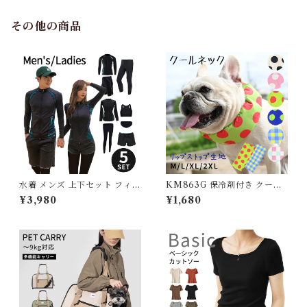
グ ウェア 防寒 アウター 雪遊
び 軽量 散歩 シニア 老犬 旅行
その他の商品
水着 メンズ 上下セット フィッ
KM863G 保冷剤付き クール
トネス水着 ラッシュガード レ
ネック 犬 リップストップナイ
¥3,980
¥1,680
ディース 体型カバー シンプル
ロン生地 撥水加工 汚れにくい
かわいい セパレート フィット
夏 暑さ対策 ひんやり リード穴
ネスウェア 大きいサイズ おし
保冷剤スヌード裏生地防水 ア
ゃれ 長袖 セット タンキニ シ
ルミ フレンチブルドック 4層
ョートパンツ レギンス 脚 ウォ
構造使用 フレブル クールスヌ
ーキング ジョギング 長袖 G23
ード 水玉 熱中症予防 小型犬
6OP
中型犬 大型犬 ITEM066