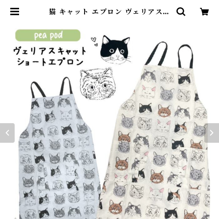
猫 キャット エプロン ヴェリアスキ
ャットショートエプロン ショート丈
エプロン 75cm かわいい おしゃれ
綿100% コットン100% 家事 保育
士 レディース カジュアル 女性 オフ
ィス 誕生日 プレゼント ギフト 母の
日 pea pod アイボリーグレー TK
031G | DearKM ❤︎フレンチブル
ドック孔明