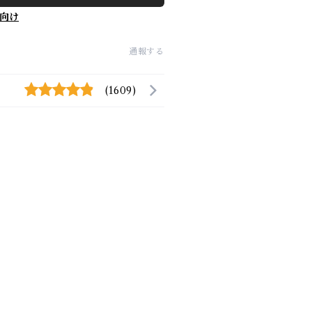
向け
通報する
(1609)