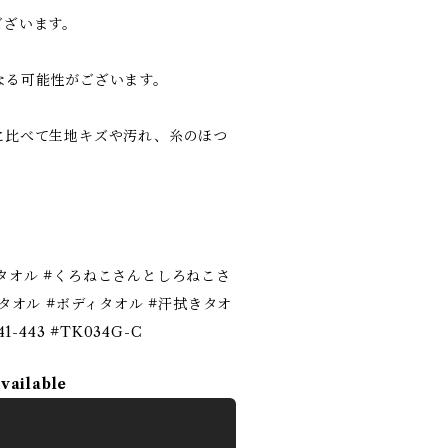
ございます。
なる可能性がございます。
に比べて生地キズや汚れ、糸のほつ
スタオル #くろねこさんとしろねこさ
拭きタオル #ボディタオル #汗拭きタオ
-443 #TK034G-C
available