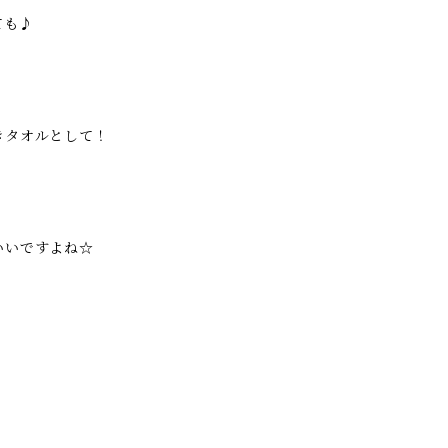
ても♪
きタオルとして！
いいですよね☆