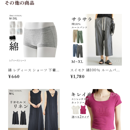
その他の商品
綿 レディース ショーツ 下着
スイモク 綿100％ ルームパン
ボクサータイプ 綿混 コットン
ツ ロング丈 サラサラ パジャマ
¥660
¥1,780
綿95% ボクサー インナー 無
9分丈 ゆったり ルームウェア
地 締め付けない アンダーウェ
レディース ポケット付き 春 夏
ア シンプル 通気性 伸縮性 ず
無地 長ズボン ナイトウェア コ
り上がらない 快適 深め フィッ
ットン シンプル オシャレ 薄手
ト 伸びる 優しい やわらか J-8
軽い 快適 部屋着 5686423
9127 スイモク【水沐良品】
【水沐良品】