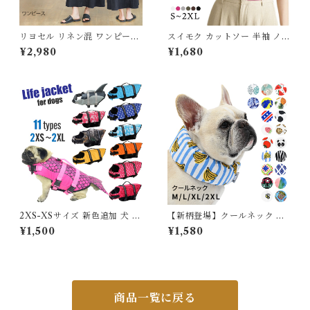
リヨセル リネン混 ワンピース
スイモク カットソー 半袖 ノー
レディース ワンピ ロング ゆっ
スリーブ レディース Tシャツ
¥2,980
¥1,680
たり 麻 リネン ロングワンピー
シンプル トップス きれいめ 大
ス ロングワンピ タンクトップ
きいサイズ 夏 春 リブカットソ
ノースリーブ 体型カバー きれ
ー トップス 可愛い 洗える ス
いめ 春 夏 涼しい 通気性 天然
ーツ インナー ストレッチ 無地
素材 J-25593 スイモク【水沐
ベーシック オフィス 562344
良品】
5【水沐良品】
2XS-XSサイズ 新色追加 犬 ラ
【新柄登場】クールネック 犬
イフジャケット 犬用 ドッグ ペ
夏 長時間保冷 4層構造生地使
¥1,500
¥1,580
ット 安全 安心 超小型犬 小型
用 犬クールネック ひんやり 暑
犬 中型犬 大型犬 XS S M L X
さ対策 リード穴付き 保冷剤ス
L 水遊び プール 海 川遊び SU
ヌード 首 裏生地防水 アルミ
P サップ救命胴衣 KM514G
フレンチブルドック フレブル
クールスヌード おしゃれ スイ
カ 牛柄 熱中症予防 小型犬 中
商品一覧に戻る
型犬 大型犬 2026年 KM882
G