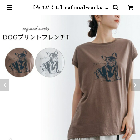
【売り尽くし】refinedworks リ
ファインドワークス DOGプリント
フレンチT フレンチブルドック フレ
ンチTシャツ ノースリーブ 犬 フレ
ンチブルドッグ フレブル ブヒ 犬グ
ッズ プリントTシャツ レディース
女性用 TK038G | DearKM ❤︎フ
レンチブルドック孔明