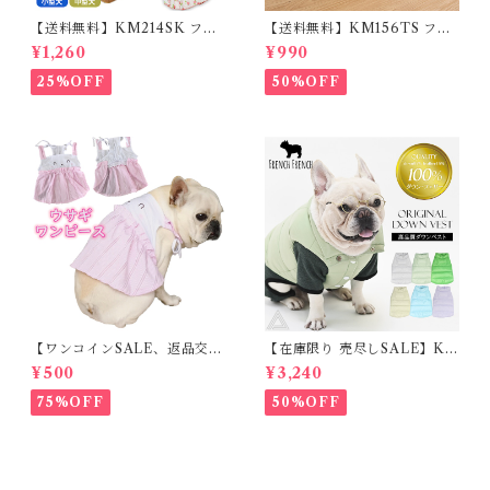
【送料無料】KM214SK フレ
【送料無料】KM156TS フレ
ブル 女の子 スカート ワンピー
ブル Tシャツ フレンチブルド
¥1,260
¥990
ス夏 フリル 犬服 ドックウェア
ック レモン柄 犬服 ドックウェ
ア
25%OFF
50%OFF
【ワンコインSALE、返品交換
【在庫限り 売尽しSALE】K
不可】KM171SK フレンチブ
M952Tダウンベスト 100%ダ
¥500
¥3,240
ルドック 犬服 女の子 ピンク
ウン・フェザー 犬 犬服 ダウン
スカート
ジャケット ベスト フレンチブ
75%OFF
50%OFF
ルドッグ 冬服 極暖 暖かい 可
愛い 寒さ対策 冬 フレブル パ
グ ダウンジャケット 犬用 ドッ
グ ウェア 防寒 アウター 雪遊
び 軽量 散歩 シニア 老犬 旅行