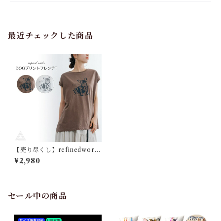
最近チェックした商品
【売り尽くし】refinedwork
s リファインドワークス DOG
¥2,980
プリントフレンチT フレンチ
ブルドック フレンチTシャツ
ノースリーブ 犬 フレンチブル
ドッグ フレブル ブヒ 犬グッズ
プリントTシャツ レディース
セール中の商品
女性用 TK038G