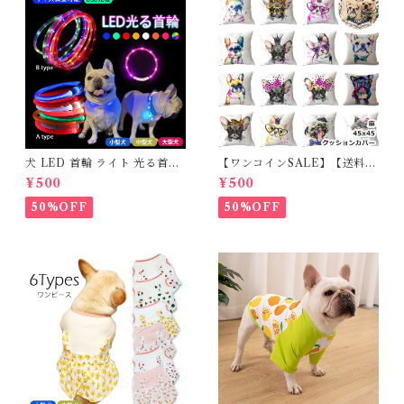
犬 LED 首輪 ライト 光る首輪
【ワンコインSALE】【送料無
USB充電 生活防水 長さ調整可
料】KM503G クッションカバ
¥500
¥500
能 首輪 犬用 ペット カラー ペ
ー フレンチブルドッグ クリー
ット用品 軽量 ドッグ用品 フレ
ム フレブル
50%OFF
50%OFF
ンチブルドック 大型犬 中型犬
小型犬 35cm/50cm/70cm 発
光 【イチオシ！】KM525G