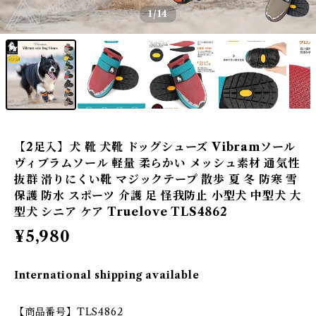
1
/14
【2足入】犬 靴 犬靴 ドッグシューズ Vibramソール
ヴィブラムソール 軽量 柔らかい メッシュ素材 通気性
抜群 滑りにくい靴 マジックテープ 散歩 夏 冬 防寒 雪
保護 防水 スポーツ 介護 足 怪我防止 小型犬 中型犬 大
型犬 シニア ケア Truelove TLS4862
¥5,980
International shipping available
【商品番号】TLS4862