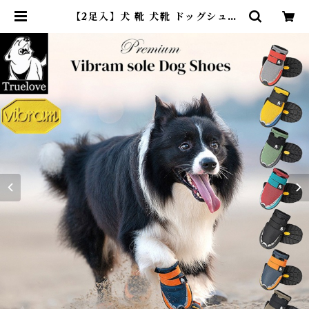
【2足入】犬 靴 犬靴 ドッグシュー
ズ Vibramソール ヴィブラムソー
ル 軽量 柔らかい メッシュ素材 通気
性抜群 滑りにくい靴 マジックテー
プ 散歩 夏 冬 防寒 雪 保護 防水 ス
ポーツ 介護 足 怪我防止 小型犬 中
型犬 大型犬 シニア ケア Truelov
e TLS4862 | DearKM ❤︎フレン
チブルドック孔明