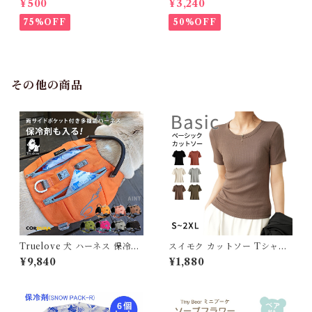
¥500
¥3,240
ルドック 犬服 女の子 ピンク
ウン・フェザー 犬 犬服 ダウン
スカート
ジャケット ベスト フレンチブ
75%OFF
50%OFF
ルドッグ 冬服 極暖 暖かい 可
愛い 寒さ対策 冬 フレブル パ
グ ダウンジャケット 犬用 ドッ
グ ウェア 防寒 アウター 雪遊
び 軽量 散歩 シニア 老犬 旅行
その他の商品
Truelove 犬 ハーネス 保冷剤
スイモク カットソー Tシャツ
付き 高機能 夏 熱中症対策 暑
レディース トップス リブ デイ
¥9,840
¥1,880
さ対策 ソフトハーネス コーデ
リー 半袖 肌触りの良い素材 大
ィラ素材 フレブル 小型犬 中型
きいサイズ きれいめ 夏 ナチュ
犬 大型犬 おしゃれ 胴輪 しっ
ラル おしゃれ 透けにくい 透け
かり 安全 7色 反射素材 かわい
ない オフィス スーツ シンプル
い カラフル 夜間安全 定番 優
カーキ ブラック ホワイト 562