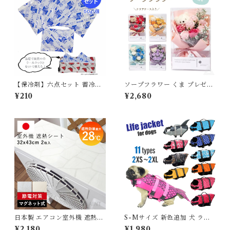
しい 保冷剤対応 TLB2251
2189【水沐良品】
【保冷剤】六点セット 蓄冷剤
ソープフラワー くま プレゼン
スノーパック 50g ペットクー
ト 花 Tiny Bear ブーケ ミニ
¥210
¥2,680
ルネック用
ブーケ プチギフト ベアブーケ
入学式 卒業式 ブーケ 花束 ソ
ープ 誕生日 母の日 退職祝い
フラワーギフト おしゃれ 可愛
い ホワイトデー ピンク レッド
ラベンダー オレンジ ブルー 送
料無料 SF-KUSO-23040
日本製 エアコン室外機 遮熱シ
S-Mサイズ 新色追加 犬 ライ
ート 日除け 室外機カバー 遮熱
フジャケット 犬用 ドッグ ペッ
¥2,180
¥1,980