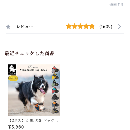
通報する
レビュー
(1609)
最近チェックした商品
【2足入】犬 靴 犬靴 ドッグシ
ューズ Vibramソール ヴィブ
¥5,980
ラムソール 軽量 柔らかい メッ