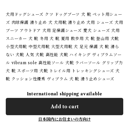
犬用ドッグシューズ クツ ドッグブーツ 犬 靴 ペット用シュー
ズ 肉球保護 滑り止め 犬 犬用靴 滑り止め 犬用 シューズ 犬用
ブーツ アウトドア 犬用 足保護シューズ 愛犬 シューズ 犬用
スニーカー 犬 靴 冬用 犬 靴 夏用 散歩用 犬 靴 登山用 犬靴
小型犬用靴 中型犬用靴 大型犬用靴 犬 足元 保護 犬 靴 滑ら
ない 犬靴 人気 犬靴 高性能 犬靴 ハイキング ヴィブラムソー
ル vibram sole 高性能ソール 犬靴 ラバーソール グリップ力
犬 靴 スポーツ用 犬靴 トレイル用 トレッキングシューズ 犬
靴 クッション性優秀 ヴィブラム 犬 靴 滑り止めシューズ
International shipping available
Add to cart
日本国内にお住まいの方向け