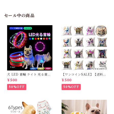
シュ素材 通気性抜群 滑りにく
い靴 マジックテープ 散歩 夏
冬 防寒 雪 保護 防水 スポーツ
介護 足 怪我防止 小型犬 中型
セール中の商品
犬 大型犬 シニア ケア Truelo
ve TLS4862
犬 LED 首輪 ライト 光る首輪
【ワンコインSALE】【送料無
USB充電 生活防水 長さ調整可
料】KM503G クッションカバ
¥500
¥500
能 首輪 犬用 ペット カラー ペ
ー フレンチブルドッグ クリー
ット用品 軽量 ドッグ用品 フレ
ム フレブル
50%OFF
50%OFF
ンチブルドック 大型犬 中型犬
小型犬 35cm/50cm/70cm 発
光 【イチオシ！】KM525G