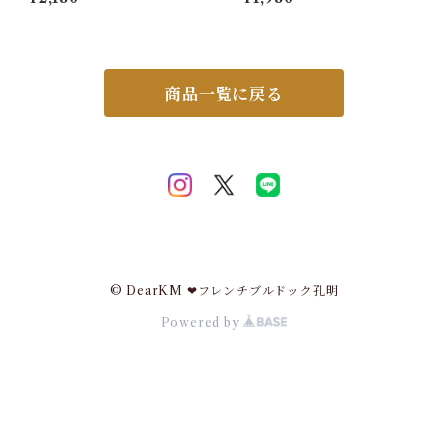
直射日光 -28℃ 省エネ 断熱
ト 安全 安心 超小型犬 小型犬
マグネット ガード 省エネ 節約
中型犬 大型犬 XS S M L XL
長持ち 夏 猛暑 室外機シート
水遊び プール 海 川遊び SUP
電気代節約 節電 エアコン室外
サップ救命胴衣 KM514G
機カバー 大型 シンプル 木目
タイル ストーン MWG-001
商品一覧に戻る
© DearKM ❤︎フレンチブルドック孔明
Powered by