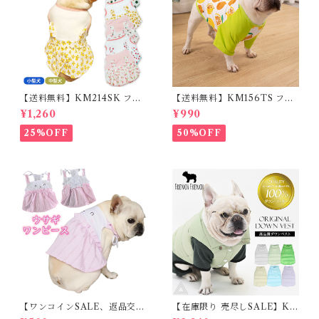
【送料無料】KM214SK フレ
【送料無料】KM156TS フレ
ブル 女の子 スカート ワンピー
ブル Tシャツ フレンチブルド
¥1,260
¥990
ス夏 フリル 犬服 ドックウェア
ック レモン柄 犬服 ドックウェ
ア
25%OFF
50%OFF
【ワンコインSALE、返品交換
【在庫限り 売尽しSALE】K
不可】KM171SK フレンチブ
M952Tダウンベスト 100%ダ