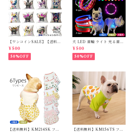
【ワンコインSALE】【送料無
犬 LED 首輪 ライト 光る首輪
料】KM503G クッションカバ
USB充電 生活防水 長さ調整可
¥500
¥500
ー フレンチブルドッグ クリー
能 首輪 犬用 ペット カラー ペ
ム フレブル
ット用品 軽量 ドッグ用品 フレ
50%OFF
50%OFF
ンチブルドック 大型犬 中型犬
小型犬 35cm/50cm/70cm 発
光 【イチオシ！】KM525G
【送料無料】KM214SK フレ
【送料無料】KM156TS フレ
ブル 女の子 スカート ワンピー
ブル Tシャツ フレンチブルド