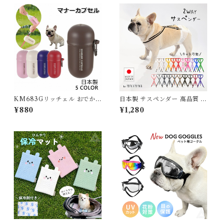
KM683Gリッチェル おでか
日本製 サスペンダー 高品質 金
けマナーカプセル マナーポー
属クリップ 無地 ボーダー 全2
¥880
¥1,280
チ ペット 犬用 お散歩グッズ
0色 犬 猫 調整可能 カット可能
マナー 携帯 衛生 お出かけ オ
シャレ お散歩 消臭ポーチ 日本
製