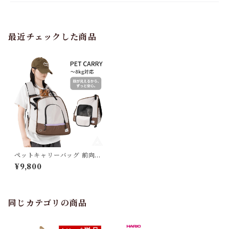
最近チェックした商品
ペットキャリーバッグ 前向き
抱っこ 前向きリュック 犬 リュ
¥9,800
ック 犬用リュックワンショル
ダー 抱っこ紐 おしゃれ 犬 小
型犬 猫 ネコ ねこ キャリーケ
ース チワワ トイプードル マル
チーズ ライトグレー 通院 電車
同じカテゴリの商品
防災 ～8kg対応 送料無料 Hi
DREAM HD030014