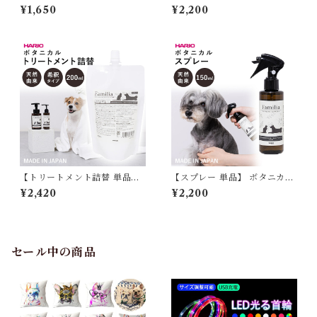
ニカルシャンプー詰替 Familia
ニカルトリートメント Familia
¥1,650
¥2,200
ファミリア 犬 猫 ペット 自然
ファミリア 犬 猫 ペット 自然
由来成分配合 ノンシリコン H
由来成分配合 ノンシリコン H
ARIO ハリオ ボタニカル 肌に
ARIO ハリオ ボタニカル 肌に
やさしい 犬用シャンプー 猫用
やさしい 犬用トリートメント
シャンプー 泡 泡タイプ 350m
猫用トリートメント 希釈タイ
l 国産 日本製 PTS-FSMPT-3
プ 125ml 国産 日本製 PTS-F
50
TRM-125
【トリートメント詰替 単品】
【スプレー 単品】 ボタニカル
ボタニカルトリートメント詰
スプレー Familia ファミリア
¥2,420
¥2,200
替 Familia ファミリア 犬 猫
犬 猫 ペット 被毛 洋服 ベッド
ペット 自然由来成分配合 ノン
空間 自然由来成分配合 天然ラ
シリコン HARIO ハリオ ボタ
ベンダー香料 HARIO ハリオ
ニカル 肌にやさしい 犬用トリ
ボタニカル やさしい 150ml 国
ートメント 猫用トリートメン
産 日本製 PTS-FSPL-150
セール中の商品
ト 希釈タイプ 200ml 国産 日
本製 PTS-FTRMT-200