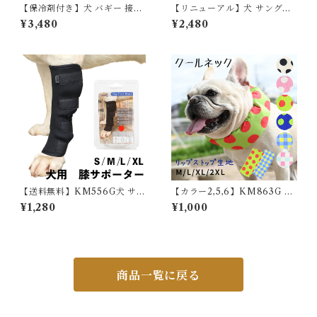
【保冷剤付き】犬 バギー 接触
【リニューアル】犬 サングラ
冷感 ひんやり 保冷マット ペッ
ス ペット用 ゴーグル ミラーレ
¥3,480
¥2,480
トカート キャリーバッグ 保冷
ンズ UVカット 紫外線防止 防
剤 ペット用クールクッション
風 目の保護 フレンチブルドッ
ジェル シート 冷感マット クー
ク 夏 秋 冬 雪 雪山 スキー ア
ルマット 冷感 暑さ対策 夏 コ
クセサリー 黒 ブラック クリア
ンパクト カートアクセサリー
ー ピンク 雑貨 おでかけ おし
犬 猫 お出かけ おしゃれ かわ
ゃれ 海 コスプレ コスチューム
いい プレゼント KM840G
中型犬 大型犬 KM641G
【送料無料】KM556G犬 サポ
【カラー2,5,6】KM863G 保
ーター 犬用 膝 関節 膝 靭帯 脱
冷剤付き クールネック 犬 リッ
¥1,280
¥1,000
臼 保護 プロテクター 介護
プストップナイロン生地 撥水
加工 汚れにくい 夏 暑さ対策
ひんやり リード穴 保冷剤スヌ
ード裏生地防水 アルミ フレン
チブルドック 4層構造使用 フ
レブル クールスヌード 水玉 熱
商品一覧に戻る
中症予防 小型犬 中型犬 大型犬
ITEM066