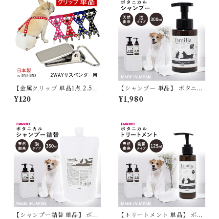
【金属クリップ 単品1点 2.5c
【シャンプー 単品】 ボタニカ
m幅用】 日本製 サスペンダー
ルシャンプー Familia ファミ
¥120
¥1,980
用 高品質 金属 クリップ おむ
リア 犬 猫 ペット 自然由来成
つ マナー ずれにくい フレンチ
分配合 ノンシリコン HARIO
ブルドック フレブル マナーパ
ハリオ ボタニカル 肌にやさし
ンツ スチールクリップ KM55
い 犬用シャンプー 猫用シャン
2G-KKK
プー 泡 泡タイプ 300ml 国産
日本製 PTS-FSMP-300
【シャンプー詰替 単品】 ボタ
【トリートメント 単品】 ボタ