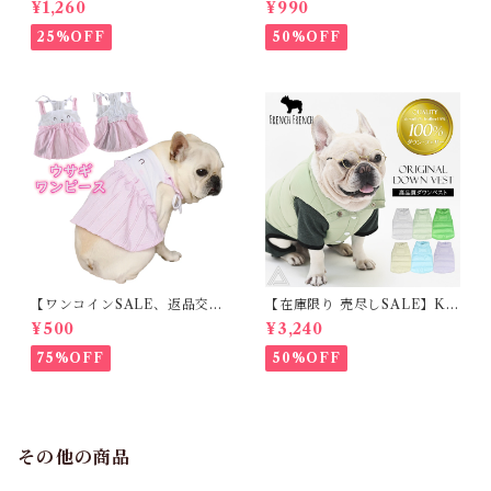
¥1,260
¥990
ス夏 フリル 犬服 ドックウェア
ック レモン柄 犬服 ドックウェ
ア
25%OFF
50%OFF
【ワンコインSALE、返品交換
【在庫限り 売尽しSALE】K
不可】KM171SK フレンチブ
M952Tダウンベスト 100%ダ
¥500
¥3,240
ルドック 犬服 女の子 ピンク
ウン・フェザー 犬 犬服 ダウン
スカート
ジャケット ベスト フレンチブ
75%OFF
50%OFF
ルドッグ 冬服 極暖 暖かい 可
愛い 寒さ対策 冬 フレブル パ
グ ダウンジャケット 犬用 ドッ
グ ウェア 防寒 アウター 雪遊
び 軽量 散歩 シニア 老犬 旅行
その他の商品