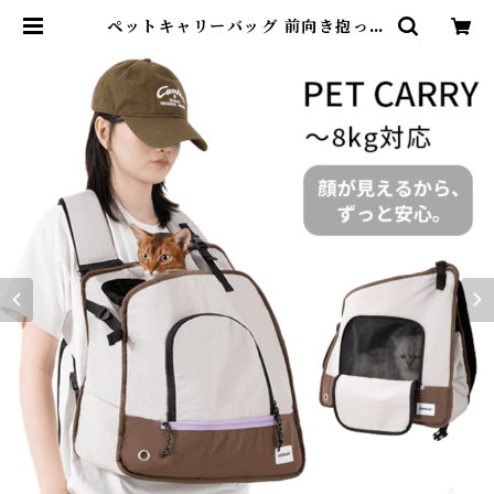
ペットキャリーバッグ 前向き抱っこ
前向きリュック 犬 リュック 犬用リ
ュックワンショルダー 抱っこ紐 お
しゃれ 犬 小型犬 猫 ネコ ねこ キャ
リーケース チワワ トイプードル マ
ルチーズ ライトグレー 通院 電車 防
災 ～8kg対応 送料無料 HiDREA
M HD030014 | DearKM ❤︎フレ
ンチブルドック孔明