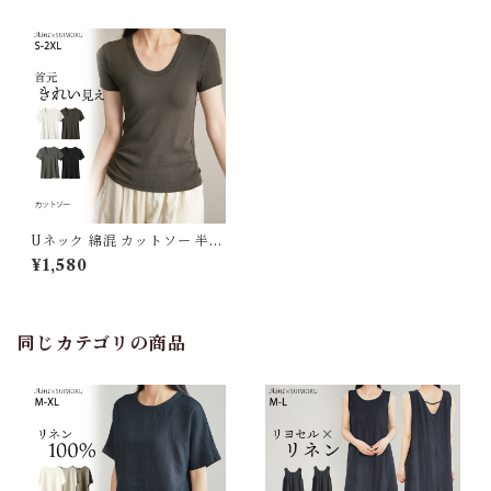
Uネック 綿混 カットソー 半袖
Tシャツ レディース トップス
¥1,580
リブ デイリー インナー 肌触り
の良い素材 きれいめ 夏 ナチュ
ラル おしゃれ 透けにくい オフ
ィス スーツ シンプル ブラック
ホワイト J-25465 スイモク
同じカテゴリの商品
【水沐良品】