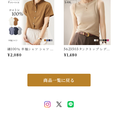
OK お手入れ シリコーンゴム
イチオシ 【NEW】IK-RBL
綿100％ 半袖シャツ シャツ ブ
5623503タンクトップ レディ
ラウス シャツ 半袖 レディース
ース ノースリーブ ボートネッ
¥2,080
¥1,480
夏 無地 ホワイト コットン 綿
ク 下着 肌着 婦人 インナー ト
ストライプ柄 シンプル 通気性
ップス カットソー リブ デイリ
通勤 OL おしゃれ トップス シ
ー 肌触りの良い素材 大きいサ
ャツブラウス ボタン フリーサ
イズ シンプル 伸縮性 無地 体
イズ 5682623 スイモク【水
型カバー 春 夏 秋 冬 5623503
沐良品】
スイモク【水沐良品】
商品一覧に戻る