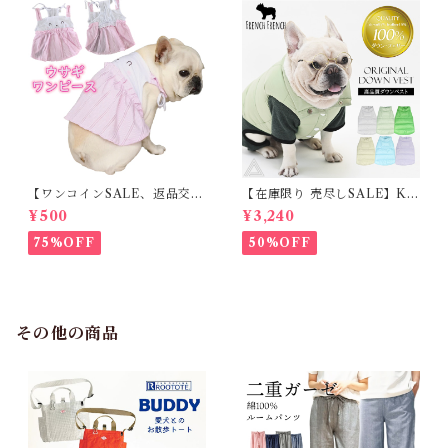
【ワンコインSALE、返品交換
【在庫限り 売尽しSALE】K
不可】KM171SK フレンチブ
M952Tダウンベスト 100%ダ
¥500
¥3,240
ルドック 犬服 女の子 ピンク
ウン・フェザー 犬 犬服 ダウン
スカート
ジャケット ベスト フレンチブ
75%OFF
50%OFF
ルドッグ 冬服 極暖 暖かい 可
愛い 寒さ対策 冬 フレブル パ
グ ダウンジャケット 犬用 ドッ
グ ウェア 防寒 アウター 雪遊
び 軽量 散歩 シニア 老犬 旅行
その他の商品