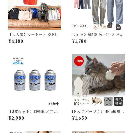
【大人気】ルートート ROOT
スイモク 綿100% パンツ パジ
OTE SN.スクエア.DOG.BU
ャマ ルームウェア メンズ レデ
¥4,180
¥1,780
DDY-A 1128 BUDDY-B 112
ィース コットン 夏 長ズボン
9 軽量 撥水加工 はっ水 2way
ナイトウェア オールシーズン
ドッグ イヌ 犬 お散歩バッグ
カジュアル シンプル コットン
カラビナ 雨の日 ショルダー ト
ドット 水玉 ガーゼ 薄手 快適
ートバッグ おしゃれ シンプル
長パンツ プレゼント5677701
レディース メンズ 母の日 プレ
【水沐良品】
ゼント 734012
【3本セット】自動車 エアコン
INK ラバーブラシ 長毛種用
ガス R134a HFC-134a カー
犬 ペット ブラシ スポンジ HA
¥2,980
¥1,650
エアコン用冷媒 安心の日本製
RIO ハリオ 換毛期 抜け毛取り
HFC-134a 日本製 HITACHI
日本製 ロングヘア? 掃除 ペッ
日立 エアコンガス 200g缶
ト用ブラシ ペット用品 丸洗い