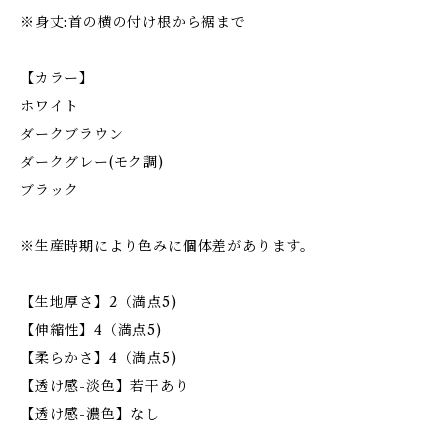
※身丈:首の横の付け根から裾まで
【カラー】
ホワイト
ダークブラウン
ダークグレー(モク調)
ブラック
※生産時期により色みに個体差があります。
【生地厚さ】2（満点5)
【伸縮性】4（満点5)
【柔らかさ】4（満点5)
【透け感-淡色】若干あり
【透け感-濃色】なし