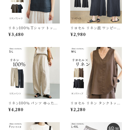
リネン100％ Tシャツ トップ
リヨセル リネン混 ワンピース
ス レディース リネン 麻 麻10
レディース ワンピ ロング ゆっ
¥3,480
¥2,980
0％ 涼しい 夏 定番 ベーシック
たり 麻 リネン ロングワンピー
シンプル 天然素材 定番 通気性
ス ロングワンピ タンクトップ
大人カジュアル ナチュラル ゆ
ノースリーブ 体型カバー きれ
ったり M L XL 体型カバー 軽
いめ 春 夏 涼しい 通気性 天然
い 着回し J-24241 スイモク
素材 J-25593 スイモク【水沐
【水沐良品】
良品】
リネン100％ パンツ ゆったり
リヨセル リネン タンクトップ
リネンパンツ 麻 リネン レディ
ノースリーブ トップス Vネッ
¥4,280
¥2,280
ース イージーパンツ 無地 おし
ク ゆったり 4色展開 麻 レディ
ゃれ シンプル 体型カバー ウエ
ース 無地 おしゃれ 涼しい 通
ストゴム 涼しい 通気性 天然素
気性 天然素材 春 夏 M L ベー
材 麻100％ 春 夏 S M L 通勤
シック シンプル 定番 ナチュラ
着回し J-25867861 スイモク
ル J-86895 スイモク【水沐