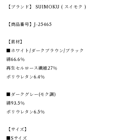
【ブランド】 SUIMOKU ( スイモク )
【商品番号】J-25465
【素材】
■ホワイト/ダークブラウン/ブラック
綿66.6％
再生セルロース繊維27％
ポリウレタン6.4％
■ダークグレー(モク調)
綿93.5％
ポリウレタン6.5％
【サイズ】
■Sサイズ