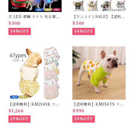
犬 LED 首輪 ライト 光る首輪
【ワンコインSALE】【送料無
USB充電 生活防水 長さ調整可
料】KM503G クッションカバ
¥500
¥500
能 首輪 犬用 ペット カラー ペ
ー フレンチブルドッグ クリー
ット用品 軽量 ドッグ用品 フレ
ム フレブル
50%OFF
50%OFF
ンチブルドック 大型犬 中型犬
小型犬 35cm/50cm/70cm 発
光 【イチオシ！】KM525G
【送料無料】KM214SK フレ
【送料無料】KM156TS フレ
ブル 女の子 スカート ワンピー
ブル Tシャツ フレンチブルド
¥1,260
¥990
ス夏 フリル 犬服 ドックウェア
ック レモン柄 犬服 ドックウェ
ア
25%OFF
50%OFF