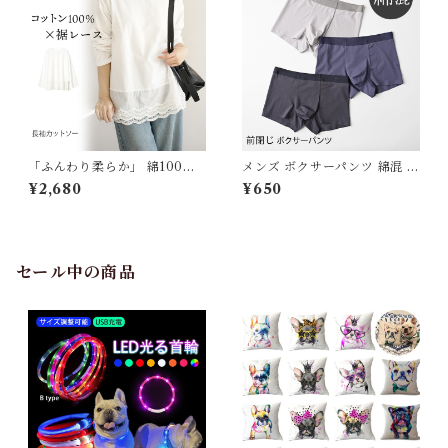
【水沐良品】
良品】
「ふんわり柔らか」 綿100％
メンズ ボクサーパンツ 綿混 下
ロンT カットソー レイヤード
着 前閉じ 綿たっぷり 男性用
¥2,680
¥650
重ね着 裾レース 長袖Tシャツ
無地 シンプル 伸縮性 ストレッ
レディース シンプル トップス
チ インナー アンダーウエア パ
長袖 春 夏 秋 綿 きれいめ ゆっ
ンツ 肌着 男性 紳士 ボクサー
たり 体型カバー 着回し 長め
パンツ 綿 コットン L~4XL グ
ホワイト 柔らかい オーバーサ
レー ネイビー J-90410 スイ
セール中の商品
イズ ロング丈 インナー J-883
モク【水沐良品】
10 スイモク【水沐良品】