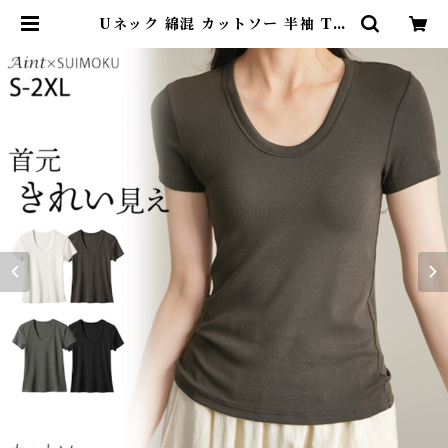
Uネック 綿混 カットソー 半袖 Tシ
ャツ レディース トップス リブ デイ
リー インナー 肌触りの良い素材 き
れいめ 夏 ナチュラル おしゃれ 透け
にくい オフィス スーツ シンプル ブ
ラック ホワイト J-25465 スイモク
【水沐良品】 | DearKM ❤︎フレン
チブルドック孔明