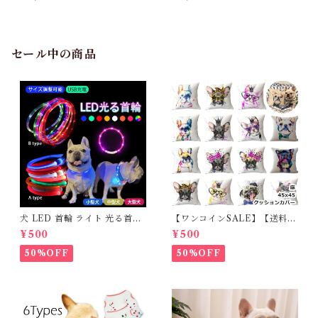
替 Familia ファミリア 犬 猫
犬 猫 ペット 被毛 洋服 ベッド
ペット 自然由来成分配合 ノン
空間 自然由来成分配合 天然ラ
シリコン HARIO ハリオ ボタ
ベンダー香料 HARIO ハリオ
ニカル 肌にやさしい 犬用トリ
ボタニカル やさしい 150ml 国
ートメント 猫用トリートメン
産 日本製 PTS-FSPL-150
セール中の商品
ト 希釈タイプ 200ml 国産 日
本製 PTS-FTRMT-200
犬 LED 首輪 ライト 光る首輪
【ワンコインSALE】【送料無
USB充電 生活防水 長さ調整可
料】KM503G クッションカバ
¥500
¥500
能 首輪 犬用 ペット カラー ペ
ー フレンチブルドッグ クリー
ット用品 軽量 ドッグ用品 フレ
ム フレブル
50%OFF
50%OFF
ンチブルドック 大型犬 中型犬
小型犬 35cm/50cm/70cm 発
光 【イチオシ！】KM525G