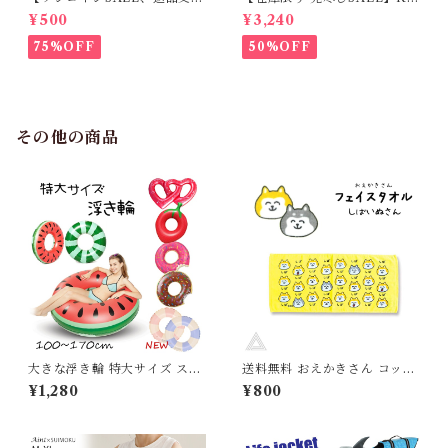
不可】KM171SK フレンチブ
M952Tダウンベスト 100%ダ
¥500
¥3,240
ルドック 犬服 女の子 ピンク
ウン・フェザー 犬 犬服 ダウン
スカート
ジャケット ベスト フレンチブ
75%OFF
50%OFF
ルドッグ 冬服 極暖 暖かい 可
愛い 寒さ対策 冬 フレブル パ
グ ダウンジャケット 犬用 ドッ
グ ウェア 防寒 アウター 雪遊
び 軽量 散歩 シニア 老犬 旅行
その他の商品
大きな浮き輪 特大サイズ スイ
送料無料 おえかきさん コット
カ カップル うきわ 可愛い レ
ン100% フェイスタオル しば
¥1,280
¥800
ッド 浮き輪 大きい ビッグサイ
いぬさん イエロー 黄色 綿10
ズ 100〜120 うきわ 浮輪 夏
0% スポーツタオル 手拭きタ
海水浴 海 川 プール ビーチ イ
オル ボディタオル 汗拭きタオ
ンスタ映え SNS映え 映え G12
ル プレゼント ギフト 柴犬 し