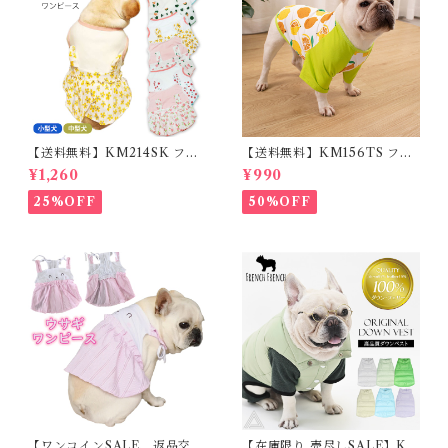
【送料無料】KM214SK フレ
【送料無料】KM156TS フレ
ブル 女の子 スカート ワンピー
ブル Tシャツ フレンチブルド
¥1,260
¥990
ス夏 フリル 犬服 ドックウェア
ック レモン柄 犬服 ドックウェ
ア
25%OFF
50%OFF
【ワンコインSALE、返品交換
【在庫限り 売尽しSALE】K