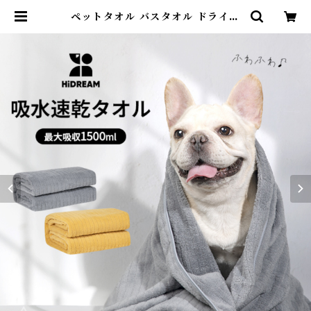
ペットタオル バスタオル ドライタ
オル 吸水速乾 ふわふわ 柔らかい ふ
んわり すぐ乾く 吸水タオル 速乾 ペ
ット用 お風呂 シャンプー グレー オ
レンジ フレブル ボーダーコリー チ
ワワ トイププードル パピヨン マル
チーズ 皮膚炎 優しい 【HiDREA
M】HD015039 | DearKM ❤︎フ
レンチブルドック孔明