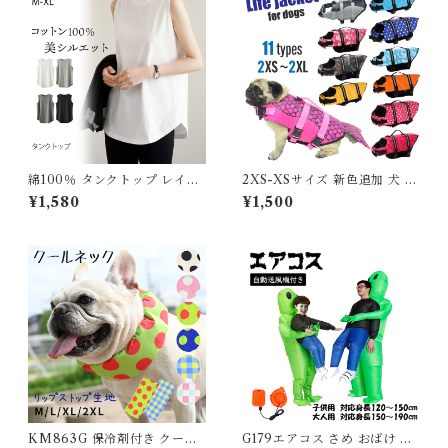
6
ば犬 犬 HO-41-466 TK034
G-D
綿100％ タンクトップ レイヤ
2XS-XSサイズ 新色追加 犬 ラ
ード インナー レディース 重ね
イフジャケット 犬用 ドッグ ペ
¥1,580
¥1,500
着 レイヤードインナー ノース
ット 安全 安心 超小型犬 小型
リーブ 無地 長め 裾ラウンド
犬 中型犬 大型犬 XS S M L X
ラウンドヘム ロング丈 トップ
L 水遊び プール 海 川遊び SU
ス 体型カバー お尻隠し ゆった
P サップ救命胴衣 KM514G
り 着痩せ 春 夏 ホワイト ブラ
ック グレー J-25043 スイモ
ク【水沐良品】
KM863G 保冷剤付き クール
G179エアコス さめ おばけ 宇