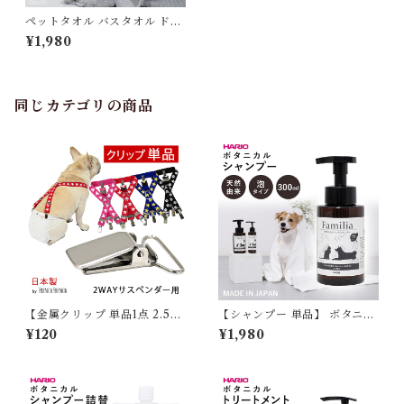
ペットタオル バスタオル ドラ
イタオル 吸水速乾 ふわふわ 柔
¥1,980
らかい ふんわり すぐ乾く 吸水
タオル 速乾 ペット用 お風呂
シャンプー グレー オレンジ フ
レブル ボーダーコリー チワワ
トイププードル パピヨン マル
同じカテゴリの商品
チーズ 皮膚炎 優しい 【HiDR
EAM】HD015039
【金属クリップ 単品1点 2.5c
【シャンプー 単品】 ボタニカ
m幅用】 日本製 サスペンダー
ルシャンプー Familia ファミ
¥120
¥1,980
用 高品質 金属 クリップ おむ
リア 犬 猫 ペット 自然由来成
つ マナー ずれにくい フレンチ
分配合 ノンシリコン HARIO
ブルドック フレブル マナーパ
ハリオ ボタニカル 肌にやさし
ンツ スチールクリップ KM55
い 犬用シャンプー 猫用シャン
2G-KKK
プー 泡 泡タイプ 300ml 国産