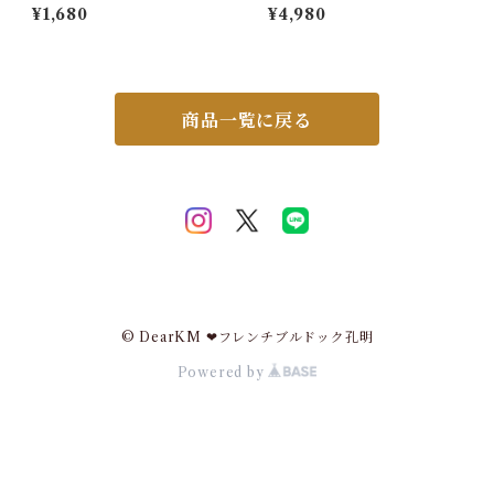
ネック 犬 リップストップナイ
宙人 コスプレ ハロウィン 着ぐ
¥1,680
¥4,980
ロン生地 撥水加工 汚れにくい
るみ 子供 ティラノサウルス 怪
夏 暑さ対策 ひんやり リード穴
獣 イベント コスプレ コスチュ
保冷剤スヌード裏生地防水 ア
ーム空気充填 膨張式 パーティ
ルミ フレンチブルドック 4層
ー クリスマス 新年 誕生日 卒
構造使用 フレブル クールスヌ
業 大人用 男女兼用 膨らむ 大
ード 水玉 熱中症予防 小型犬
人サイズ 子供サイズ 大型
商品一覧に戻る
中型犬 大型犬 ITEM066
© DearKM ❤︎フレンチブルドック孔明
Powered by