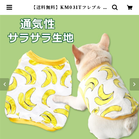
【送料無料】KM031Tフレブル タ
ンクトップ フレンチブルドック 犬
服 ドックウェア バナナ | DearKM
❤︎フレンチブルドック孔明