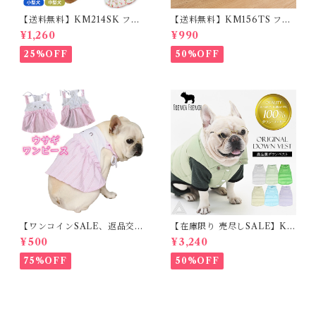
【送料無料】KM214SK フレ
【送料無料】KM156TS フレ
ブル 女の子 スカート ワンピー
ブル Tシャツ フレンチブルド
¥1,260
¥990
ス夏 フリル 犬服 ドックウェア
ック レモン柄 犬服 ドックウェ
ア
25%OFF
50%OFF
【ワンコインSALE、返品交換
【在庫限り 売尽しSALE】K
不可】KM171SK フレンチブ
M952Tダウンベスト 100%ダ
¥500
¥3,240
ルドック 犬服 女の子 ピンク
ウン・フェザー 犬 犬服 ダウン
スカート
ジャケット ベスト フレンチブ
75%OFF
50%OFF
ルドッグ 冬服 極暖 暖かい 可
愛い 寒さ対策 冬 フレブル パ
グ ダウンジャケット 犬用 ドッ
グ ウェア 防寒 アウター 雪遊
び 軽量 散歩 シニア 老犬 旅行