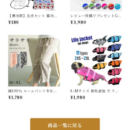
【保冷剤】五点セット 蓄冷剤
レビュー投稿でプレゼントGE
スノーパック 50g ペットクー
T 新 ライフジャケット 高品質
¥180
¥3,980
ルネック用
犬 犬用 救命胴衣 ドッグ ペッ
ト 水遊び プール 海 川遊び S
UP サップ 軽量 XPE素材 防
水加工 速乾 ハンドル付き Dリ
ング XS S M L XL 2XL チワ
ワ フレブル 超小型犬 小型犬
中型犬 大型犬 KM895JK
綿100％ ルームパンツ 8分丈
S-Mサイズ 新色追加 犬 ライ
チェック柄 パジャマ 快適 部屋
フジャケット 犬用 ドッグ ペッ
¥1,780
¥1,980
着 ポケット付き 八分丈 ルーム
ト 安全 安心 超小型犬 小型犬
ウェア レディース 春 夏 長ズ
中型犬 大型犬 XS S M L XL
ボン ナイトウェア コットン 可
水遊び プール 海 川遊び SUP
愛い オシャレ 寝巻き 肌に優し
サップ救命胴衣 KM514G
い 綿 コットン 5687234 スイ
モク 【水沐良品】
商品一覧に戻る