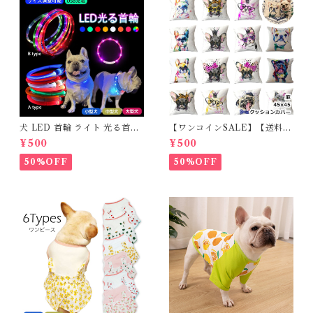
犬 LED 首輪 ライト 光る首輪
【ワンコインSALE】【送料無
USB充電 生活防水 長さ調整可
料】KM503G クッションカバ
¥500
¥500
能 首輪 犬用 ペット カラー ペ
ー フレンチブルドッグ クリー
ット用品 軽量 ドッグ用品 フレ
ム フレブル
50%OFF
50%OFF
ンチブルドック 大型犬 中型犬
小型犬 35cm/50cm/70cm 発
光 【イチオシ！】KM525G