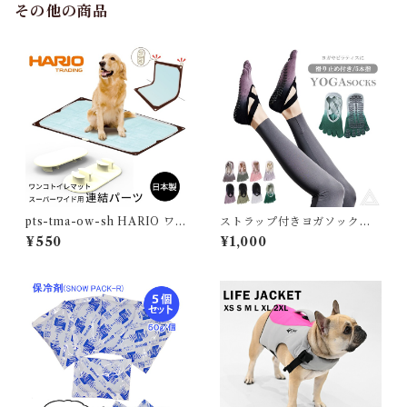
その他の商品
pts-tma-ow-sh HARIO ワン
ストラップ付きヨガソックス 5
コトイレマット スーパーワイ
本指 滑り止め付き ノンスリッ
¥550
¥1,000
ド用連結パーツ 2個入り 大型
プソックス 靴下 ヨガ靴下 トレ
犬 男の子 男の子用 オス 介護
ーニングソックス ピラティス
シニア犬 高齢犬 老犬 犬の介護
疲れにくい ヨガ ヨガウェア ヨ
日本製 ハリオ ペット コンパク
ガソックス ずれ落ちにくい ピ
ト 丸洗い ペット用品 イチオ
ラティス レディース ソックス
シ！ PTS-TMA-OW-SH
着圧 ダンス ウォーキング スポ
ーツウェア 練習 軽い G320