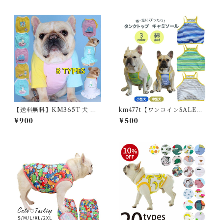
【送料無料】KM365T 犬 春
km477t【ワンコインSALE、
夏服 中型犬 フレンチブルドッ
返品交換不可】犬 フレンチブ
¥900
¥500
グ フレブル タンクトップ キャ
ルドッグ 春夏 キャミソール タ
ミソール ワンピース 定番商品
ンクトップ 春服 夏服 小型犬
おすすめ 可愛い 犬 服 ドッグ
中型犬 パグ フレンチブルドッ
ウェア 小型犬 ペット服
ク服 フレブル ボーダー コット
ン 綿 春 通気性 伸縮性 おしゃ
れ おすすめ 可愛い 犬 服 ドッ
グウェア 小型犬 ペット服 KM
477T