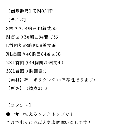
【商品番号】KM031T
【サイズ】
S首回り34胸囲48着丈30
M首回り36胸囲54着丈33
L首回り38胸囲58着丈36
XL首回り40胸囲64着丈38
2XL首回り44胸囲70着丈40
3XL首回り胸囲着丈
【素材】綿 ポリウレタン(伸縮性あります）
【厚さ】（満点5）2
【コメント】
●一年中使えるタンクトップです。
これで出かければ人気者間違いなしです！