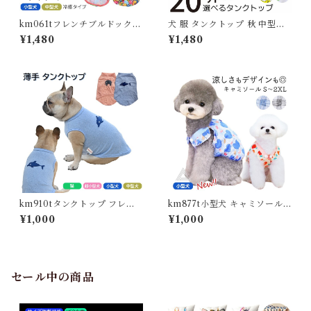
km061tフレンチブルドック
犬 服 タンクトップ 秋 中型犬
犬服 冷感 ひんやり クールウェ
フレンチブルドッグ フレブル
¥1,480
¥1,480
ア 夏服 春 夏 タンクトップ 可
おしゃれ かわいい 総柄 イラス
愛い パグ イギリスブルドック
ト 春 夏服 ドッグウェア 小型
ブルドック 中型犬 小型犬 フレ
犬 柄 ペット服 ITEM003
ブル 伸縮性 犬服 ドッグウェア
ペット服 かわいい服 おしゃれ
トイプードル トイプー チワワ
ダックス 袖なし 子犬 服 柄K
M061T
km910tタンクトップ フレン
km877t小型犬 キャミソール
チブルドック フレブル ペット
可愛い スカート ハート柄 トイ
¥1,000
¥1,000
服 夏 シンプル 薄手 伸縮性 ペ
プードル チワワ マルチーズ ポ
ット 小型犬 中型犬 猫 超小型
メラニアン犬服 薄手 犬 春 夏
犬 犬の服 ドッグウェア 春 夏
おしゃれ ドッグウェア 撮影 誕
秋 犬服 猫服 犬用ウェア 可愛
生日 送料無料 ブルー オレンジ
い お洒落 柴犬 チワワ トイプ
KM877T
セール中の商品
ードル ブルー ピンクKM91
0T