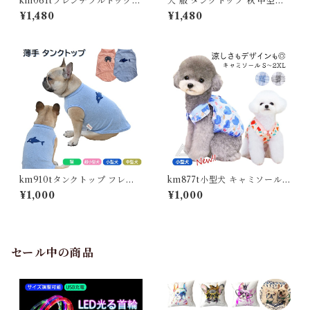
km061tフレンチブルドック
犬 服 タンクトップ 秋 中型犬
犬服 冷感 ひんやり クールウェ
フレンチブルドッグ フレブル
¥1,480
¥1,480
ア 夏服 春 夏 タンクトップ 可
おしゃれ かわいい 総柄 イラス
愛い パグ イギリスブルドック
ト 春 夏服 ドッグウェア 小型
ブルドック 中型犬 小型犬 フレ
犬 柄 ペット服 ITEM003
ブル 伸縮性 犬服 ドッグウェア
ペット服 かわいい服 おしゃれ
トイプードル トイプー チワワ
ダックス 袖なし 子犬 服 柄K
M061T
km910tタンクトップ フレン
km877t小型犬 キャミソール
チブルドック フレブル ペット
可愛い スカート ハート柄 トイ
¥1,000
¥1,000
服 夏 シンプル 薄手 伸縮性 ペ
プードル チワワ マルチーズ ポ
ット 小型犬 中型犬 猫 超小型
メラニアン犬服 薄手 犬 春 夏
犬 犬の服 ドッグウェア 春 夏
おしゃれ ドッグウェア 撮影 誕
秋 犬服 猫服 犬用ウェア 可愛
生日 送料無料 ブルー オレンジ
い お洒落 柴犬 チワワ トイプ
KM877T
セール中の商品
ードル ブルー ピンクKM91
0T