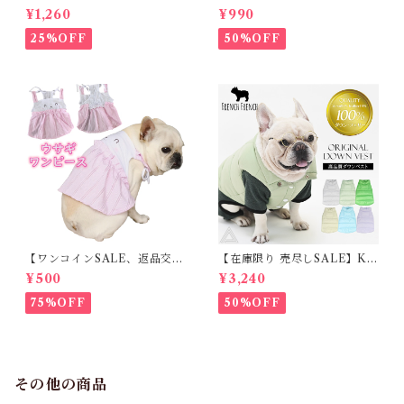
ブル 女の子 スカート ワンピー
ブル Tシャツ フレンチブルド
¥1,260
¥990
ス夏 フリル 犬服 ドックウェア
ック レモン柄 犬服 ドックウェ
ア
25%OFF
50%OFF
【ワンコインSALE、返品交換
【在庫限り 売尽しSALE】K
不可】KM171SK フレンチブ
M952Tダウンベスト 100%ダ
¥500
¥3,240
ルドック 犬服 女の子 ピンク
ウン・フェザー 犬 犬服 ダウン
スカート
ジャケット ベスト フレンチブ
75%OFF
50%OFF
ルドッグ 冬服 極暖 暖かい 可
愛い 寒さ対策 冬 フレブル パ
グ ダウンジャケット 犬用 ドッ
グ ウェア 防寒 アウター 雪遊
び 軽量 散歩 シニア 老犬 旅行
その他の商品