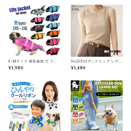
S-Mサイズ 新色追加 犬 ライ
5623503タンクトップ レディ
フジャケット 犬用 ドッグ ペッ
ース ノースリーブ ボートネッ
¥1,980
¥1,480
ト 安全 安心 超小型犬 小型犬
ク 下着 肌着 婦人 インナー ト
中型犬 大型犬 XS S M L XL
ップス カットソー リブ デイリ
水遊び プール 海 川遊び SUP
ー 肌触りの良い素材 大きいサ
サップ救命胴衣 KM514G
イズ シンプル 伸縮性 無地 体
型カバー 春 夏 秋 冬 5623503
スイモク【水沐良品】