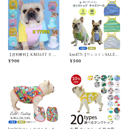
【送料無料】KM365T 犬 春
km477t【ワンコインSALE、
夏服 中型犬 フレンチブルドッ
返品交換不可】犬 フレンチブ
¥900
¥500
グ フレブル タンクトップ キャ
ルドッグ 春夏 キャミソール タ
ミソール ワンピース 定番商品
ンクトップ 春服 夏服 小型犬
おすすめ 可愛い 犬 服 ドッグ
中型犬 パグ フレンチブルドッ
ウェア 小型犬 ペット服
ク服 フレブル ボーダー コット
ン 綿 春 通気性 伸縮性 おしゃ
れ おすすめ 可愛い 犬 服 ドッ
グウェア 小型犬 ペット服 KM
477T