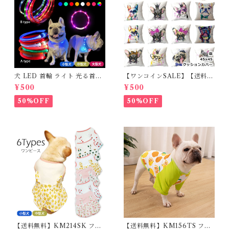
犬 LED 首輪 ライト 光る首輪
【ワンコインSALE】【送料無
USB充電 生活防水 長さ調整可
料】KM503G クッションカバ
¥500
¥500
能 首輪 犬用 ペット カラー ペ
ー フレンチブルドッグ クリー
ット用品 軽量 ドッグ用品 フレ
ム フレブル
50%OFF
50%OFF
ンチブルドック 大型犬 中型犬
小型犬 35cm/50cm/70cm 発
光 【イチオシ！】KM525G
【送料無料】KM214SK フレ
【送料無料】KM156TS フレ