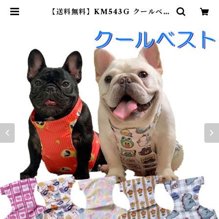
【送料無料】KM543G クールベス
ト 保冷剤ベスト 熱中症対策 犬用 フ
レブル | DearKM ❤︎フレンチブル
ドック孔明