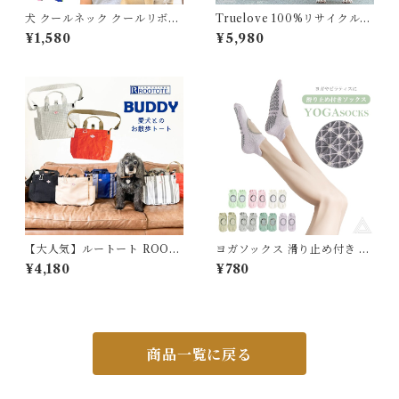
犬 クールネック クールリボン
Truelove 100%リサイクル素
保冷剤ポケット付き クールス
材 ハーネス＆リードセット 犬
¥1,580
¥5,980
カーフ 冷感ネッククーラー ペ
ソフトハーネス ハーネス EC
ット 大人 子供 お揃い 愛犬と
O 小型犬 中型犬 大型犬 おし
お揃い おしゃれ ドット柄 熱中
ゃれ 胴輪 しっかり 安全 反射
症対策 首元ひんやり 軽量 高耐
素材 かわいい カラフル 夜間安
久 モノトーン ビビッドカラー
全 定番 優しい 痛くない フレ
派手 全5色 M L 小型犬 中型犬
ンチブルドッグ リサイクル素
大型犬 KM333G
材【ITEM039】
【大人気】ルートート ROOT
ヨガソックス 滑り止め付き ノ
OTE SN.スクエア.DOG.BU
ンスリップソックス 靴下 ヨガ
¥4,180
¥780
DDY-A 1128 BUDDY-B 112
靴下トレーニングソックス ピ
9 軽量 撥水加工 はっ水 2way
ラティス 疲れにくい ヨガ ヨガ
ドッグ イヌ 犬 お散歩バッグ
ウェア ずれ落ちにくい ピラテ
カラビナ 雨の日 ショルダー ト
ィス レディース ソックス 着圧
ートバッグ おしゃれ シンプル
ダンス ウォーキング スポーツ
レディース メンズ 母の日 プレ
ウェア 練習 軽い 春 夏 秋 冬 G
商品一覧に戻る
ゼント 734012
314