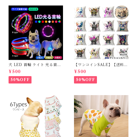
犬 LED 首輪 ライト 光る首輪
【ワンコインSALE】【送料無
USB充電 生活防水 長さ調整可
料】KM503G クッションカバ
¥500
¥500
能 首輪 犬用 ペット カラー ペ
ー フレンチブルドッグ クリー
ット用品 軽量 ドッグ用品 フレ
ム フレブル
50%OFF
50%OFF
ンチブルドック 大型犬 中型犬
小型犬 35cm/50cm/70cm 発
光 【イチオシ！】KM525G