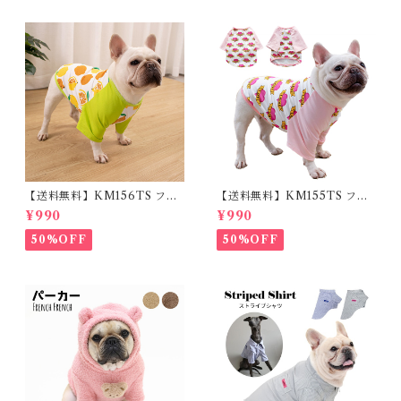
【送料無料】KM156TS フレ
【送料無料】KM155TS フレ
ブル Tシャツ フレンチブルド
ブル Tシャツ フレンチブルド
¥990
¥990
ック レモン柄 犬服 ドックウェ
ック 犬服 LOVEハート柄 ドッ
ア
クウェア
50%OFF
50%OFF