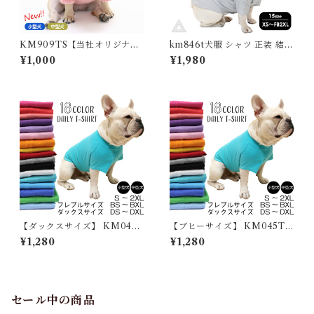
KM909TS【当社オリジナ
km846t犬服 シャツ 正装 結婚
ル】もこもこ 犬服 秋 冬 フレ
式 誕生日 ストライプシャツ 細
¥1,000
¥1,980
ンチブルドッグ パグ 暖かい パ
ストライプ ボタンシャツ ブラ
ーカー ボア素材 無地 かわいい
ック ブルー 黒 ペット服 犬 ド
おしゃれ ルームウェア 抜け毛
ッグウェア サラサラ フレンチ
防止 寒さ対策 パジャマ ドッグ
ブルドッグ フレブル イタグレ
ウェア いぬ フレブル ペット服
オス 男の子 小型犬 中型犬 ス
多頭飼い
タイリッシュ KM846T
【ダックスサイズ】 KM045T
【ブヒーサイズ】 KM045TS
S 大型犬 服 犬 夏服 綿100％
大型犬 服 犬 夏服 綿100％ T
¥1,280
¥1,280
Tシャツ 無地 シンプル コット
シャツ 無地 シンプル コットン
ン ゴールデンレトリバー ラブ
ゴールデンレトリバー ラブラ
ラドール サモエド ハスキー デ
ドール サモエド ハスキー デイ
イリー アレンジ 大人気 カラフ
リー アレンジ 大人気 カラフル
ル ドッグウェア ペットウェア
ドッグウェア ペットウェア ペ
セール中の商品
ペット服 カジュアル おしゃれ
ット服 カジュアル おしゃれ K
KM045TS
M045TS