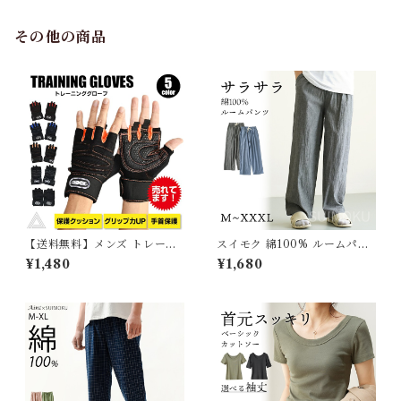
グ ウェア 防寒 アウター 雪遊
び 軽量 散歩 シニア 老犬 旅行
その他の商品
【送料無料】メンズ トレーニ
スイモク 綿100% ルームパン
ンググローブ 筋トレ 用 グロー
ツ ロング丈 サラサラ パジャマ
¥1,480
¥1,680
ブ 手袋 ダンベル ボディパンプ
ルームウェア メンズ 夏 春 秋
スタジオ 機能性 両手 ダンス
部屋着 ポケット付き コットン
ジム 滑り止め 保護クッション
シンプル 薄手 快適 肌触り良い
グリップ力 手首保護 バーベル
オールシーズン ダークグレー
ウェイトリフティング ブラッ
ブルー 無地 5687230【水沐
ク 黒 アウトドア フィッシング
良品】
サイクリング G030