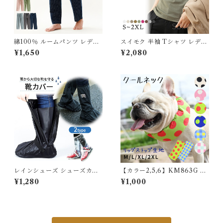
綿100％ ルームパンツ レディ
スイモク 半袖 Tシャツ レディ
ース メンズ パジャマ チェック
ース トップス カットソー リブ
¥1,650
¥2,080
柄 サラサラ 春 夏 綿 コットン
デイリー 肌触りの良い素材 大
ロング丈 9分丈 ルームウェア
きいサイズ きれいめ 夏 ナチュ
ポケット付き 長ズボン ナイト
ラル おしゃれ 透けにくい 透け
ウェア コットン シンプル 薄手
ない オフィス スーツ シンプル
軽い 快適 部屋着 5683162 ス
カーキ ブラック ホワイト 568
イモク【水沐良品】
2612【水沐良品】
レインシューズ シューズカバ
【カラー2,5,6】KM863G 保
ー 防水 雨 反射素材 雨の日も
冷剤付き クールネック 犬 リッ
¥1,280
¥1,000
散歩 濡れない 雨具 男女兼用
プストップナイロン生地 撥水
メンズ レディース 靴カバー ロ
加工 汚れにくい 夏 暑さ対策
ング バイク通勤 自転車通勤 レ
ひんやり リード穴 保冷剤スヌ
インブーツ ブーツカバー くつ
ード裏生地防水 アルミ フレン
通学 通勤 梅雨 犬のお散歩雨対
チブルドック 4層構造使用 フ
策 防水シューズカバー キャン
レブル クールスヌード 水玉 熱