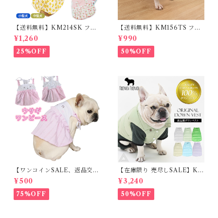
【送料無料】KM214SK フレ
【送料無料】KM156TS フレ
ブル 女の子 スカート ワンピー
ブル Tシャツ フレンチブルド
¥1,260
¥990
ス夏 フリル 犬服 ドックウェア
ック レモン柄 犬服 ドックウェ
ア
25%OFF
50%OFF
【ワンコインSALE、返品交換
【在庫限り 売尽しSALE】K
不可】KM171SK フレンチブ
M952Tダウンベスト 100%ダ
¥500
¥3,240
ルドック 犬服 女の子 ピンク
ウン・フェザー 犬 犬服 ダウン
スカート
ジャケット ベスト フレンチブ
75%OFF
50%OFF
ルドッグ 冬服 極暖 暖かい 可
愛い 寒さ対策 冬 フレブル パ
グ ダウンジャケット 犬用 ドッ