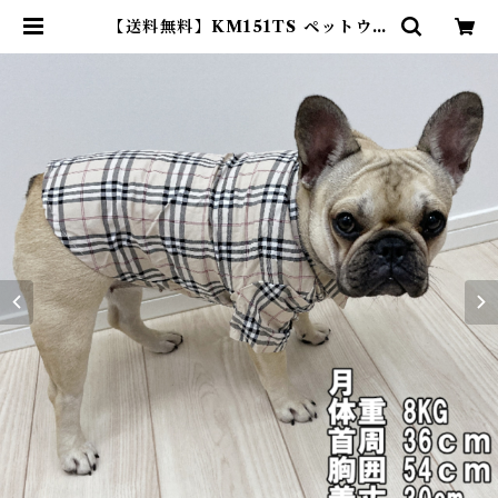
【送料無料】KM151TS ペットウェ
ア シャツ チェック柄 上品 高級感
王子様 フレンチブルドッグ フレブ
ル 小型犬 中型犬 | DearKM ❤︎フ
レンチブルドック孔明