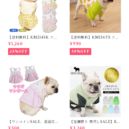
【送料無料】KM214SK フレ
【送料無料】KM156TS フレ
ブル 女の子 スカート ワンピー
ブル Tシャツ フレンチブルド
¥1,260
¥990
ス夏 フリル 犬服 ドックウェア
ック レモン柄 犬服 ドックウェ
ア
25%OFF
50%OFF
【ワンコインSALE、返品交換
【在庫限り 売尽しSALE】K
不可】KM171SK フレンチブ
M952Tダウンベスト 100%ダ
¥500
¥3,240