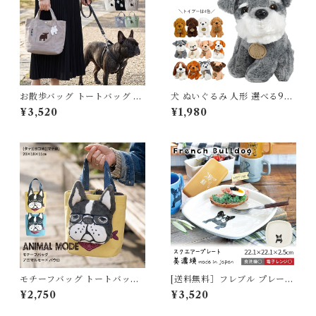
お散歩バッグ トートバッグ 軽
犬 ぬいぐるみ 人形 選べる9犬
量 ドッグ イヌ 犬 散歩 バッグ
種 プレゼント 子供 クリスマス
¥3,520
¥1,980
北欧 コンパクト 多ポケット 収
誕生日 母の日 ホワイトデー か
納力 トート 小型犬 中型犬 大
わいい お悔み ペット供養 ビー
型犬 お散歩グッズ おしゃれ シ
グル パグ チワワ トイプードル
ンプル レディース メンズ プレ
ミニチュアシュナウザー ゴー
ゼント moz(モズ) 北欧ブラン
ルデンレトリバー ハスキー ラ
ド ミニキャンバストートバッ
ブラドール セントバーナード
グ 766001
小さい TOYDOG
モチーフバッグ トートバッグ
[送料無料］フレブル プレート
フレンチブルドッグ フレブル
日本製 美濃焼 スクエアープレ
¥2,750
¥3,520
ミニトート サブバッグ コンパ
ート フレンチブルドッグ お皿
クト アニマルバッグ 犬グッズ
スクエア 犬 犬柄 食洗機対応