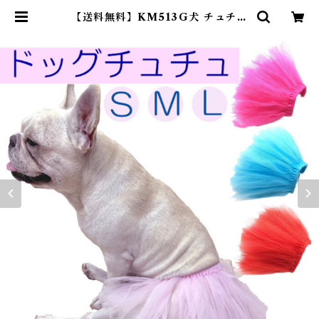
【送料無料】KM513G犬 チュチュ
バレリーナ スカート ふりふり コス
プレ フレブル フレンチブルドッグ
ドッグウェア ペットウェア ペット
服 洋服 カジュアル おしゃれ 中型犬
小型犬 大型犬 | DearKM ❤︎フレン
チブルドック孔明