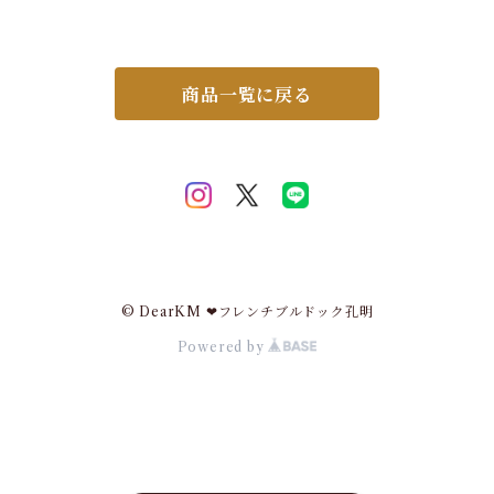
型犬 トレーニング 問題行動 拾
ト 水遊び プール 海 川遊び S
い食い 飛びつき マズル装着 コ
UP サップ 軽量 XPE素材 防
ントロール 散歩 便利アイテム
水加工 速乾 ハンドル付き Dリ
トレーニンググッズ 安全 安心
ング XS S M L XL 2XL チワ
おしゃれ【HiDREAM】【H
ワ フレブル 超小型犬 小型犬
商品一覧に戻る
D029013】
中型犬 大型犬 KM895JK
© DearKM ❤︎フレンチブルドック孔明
Powered by