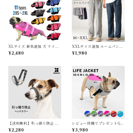
しい 保冷剤対応 TLB2251
XLサイズ 新色追加 犬 ライフ
XXLサイズ追加 ルームパンツ
ジャケット 犬用 ドッグ ペット
綿100％ ダブルガーゼ ロング
¥2,480
¥1,980
安全 安心 超小型犬 小型犬 中
丈 ショート丈 パジャマ ルーム
型犬 大型犬 XS S M L XL 水
ウェア レディース メンズ ポケ
遊び プール 海 川遊び SUP サ
ット付き 春 夏 無地 コットン
ップ救命胴衣 KM514G
短パン 長ズボン ナイトウェア
オールシーズン シンプル ガー
ゼ 薄手 軽い 快適 部屋着 567
5766 スイモク【水沐良品】
【送料無料】引っ張り防止 ヘ
レビュー投稿でプレゼントGE
ッドカラー ジェントルリーダ
T 新 ライフジャケット 高品質
¥2,280
¥3,980
ー S M L XL 小型犬 中型犬 大
犬 犬用 救命胴衣 ドッグ ペッ