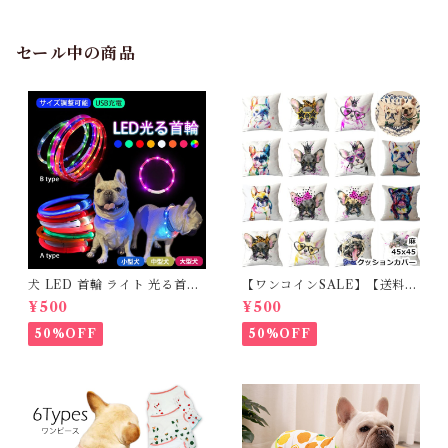
ミニ お散歩バッグ かわいい 個
電子レンジ対応 正方形 正角 皿
性的 ユニーク お出かけ 散歩
食器 22cm ホワイト おしゃれ
ちょい持ち ギフト プレゼント
かわいい カフェ風 大皿 洋風
セール中の商品
Kusuguru アニマルモード 2
磁器 プレゼント オーナーグッ
6-9035
ズ TK039G
犬 LED 首輪 ライト 光る首輪
【ワンコインSALE】【送料無
USB充電 生活防水 長さ調整可
料】KM503G クッションカバ
¥500
¥500
能 首輪 犬用 ペット カラー ペ
ー フレンチブルドッグ クリー
ット用品 軽量 ドッグ用品 フレ
ム フレブル
50%OFF
50%OFF
ンチブルドック 大型犬 中型犬
小型犬 35cm/50cm/70cm 発
光 【イチオシ！】KM525G