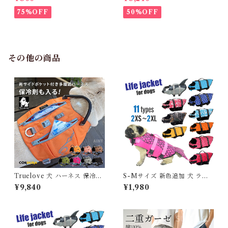
ルドック 犬服 女の子 ピンク
ウン・フェザー 犬 犬服 ダウン
スカート
ジャケット ベスト フレンチブ
75%OFF
50%OFF
ルドッグ 冬服 極暖 暖かい 可
愛い 寒さ対策 冬 フレブル パ
グ ダウンジャケット 犬用 ドッ
グ ウェア 防寒 アウター 雪遊
び 軽量 散歩 シニア 老犬 旅行
その他の商品
Truelove 犬 ハーネス 保冷剤
S-Mサイズ 新色追加 犬 ライ
付き 高機能 夏 熱中症対策 暑
フジャケット 犬用 ドッグ ペッ
¥9,840
¥1,980
さ対策 ソフトハーネス コーデ
ト 安全 安心 超小型犬 小型犬
ィラ素材 フレブル 小型犬 中型
中型犬 大型犬 XS S M L XL
犬 大型犬 おしゃれ 胴輪 しっ
水遊び プール 海 川遊び SUP
かり 安全 7色 反射素材 かわい
サップ救命胴衣 KM514G
い カラフル 夜間安全 定番 優