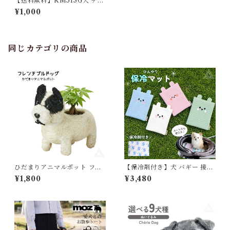
【送料無料】KM513G犬 チュ
チュ バレリーナ スカート ふり
¥1,000
ふり コスプレ フレブル フレン
チブルドッグ ドッグウェア ペ
ットウェア ペット服 洋服 カジ
ュアル おしゃれ 中型犬 小型犬
大型犬
同じカテゴリの商品
ひだまりアニマルポット フレ
【保冷剤付き】犬 バギー 接触
ンチブルドッグ フレブル 穴な
冷感 ひんやり 保冷マット ペッ
¥1,800
¥3,480
し 5392 植木鉢 おしゃれ ガー
トカート キャリーバッグ 保冷
デニング 園芸用品 フラワーポ
剤 ペット用クールクッション
ット 動物モチーフ鉢 小物入れ
ジェル シート 冷感マット クー
インテリア 犬グッズ おしゃれ
ルマット 冷感 暑さ対策 夏 コ
可愛い 犬好き 癒し プレゼント
ンパクト カートアクセサリー
ギフト 贈り物 5392
犬 猫 お出かけ おしゃれ かわ
いい プレゼント KM840G