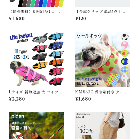
【送料無料】KM516G 犬 リ
【金属クリップ 単品1点】 日
ード 犬用 小型犬 中型犬 おし
本製 サスペンダー用 高品質 金
¥1,680
¥120
ゃれ ソフトハンドル 110cm
属 クリップ おむつ マナー ず
大型犬 スタンダードリード メ
れにくい フレンチブルドック
ール便送料無料犬
フレブル マナーパンツ スチー
ルクリップ KM605G-KKK
Lサイズ 新色追加 犬 ライフジ
KM863G 保冷剤付き クール
ャケット 犬用 ドッグ ペット
ネック 犬 リップストップナイ
¥2,280
¥1,680
安全 安心 超小型犬 小型犬 中
ロン生地 撥水加工 汚れにくい
型犬 大型犬 XS S M L XL 水
夏 暑さ対策 ひんやり リード穴
遊び プール 海 川遊び SUP サ
保冷剤スヌード裏生地防水 ア
ップ救命胴衣 KM514G
ルミ フレンチブルドック 4層
構造使用 フレブル クールスヌ
ード 水玉 熱中症予防 小型犬
中型犬 大型犬 ITEM066