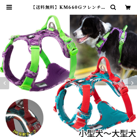
【送料無料】KM660Gフレンチブ
ルドッグ 犬 ソフトハーネス ハーネ
ス 超小型犬 小型犬 中型犬 大型犬
おしゃれ 胴輪 しっかり 反射素材 か
わいい カラフル 夜間安全 定番 クッ
ション入り 優しい 痛くない | Dea
rKM ❤︎フレンチブルドック孔明