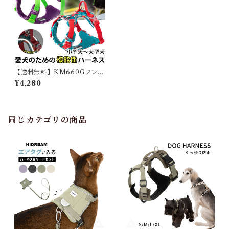
【送料無料】KM660Gフレン
チブルドッグ 犬 ソフトハーネ
¥4,280
ス ハーネス 超小型犬 小型犬
中型犬 大型犬 おしゃれ 胴輪
しっかり 反射素材 かわいい カ
ラフル 夜間安全 定番 クッショ
ン入り 優しい 痛くない
同じカテゴリの商品