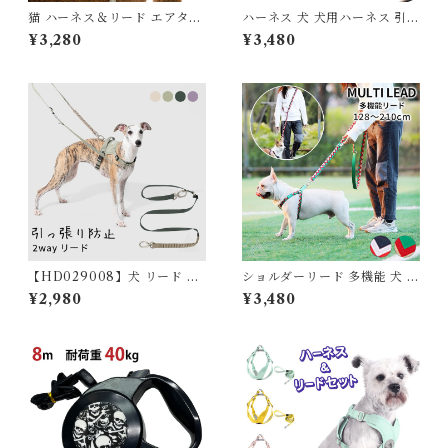
猫 ハーネス＆リード エアタグ
ハーネス 犬 犬用ハーネス 引っ
airtag GPS ポケット キャッ
張り防止 軽量 抜けにくい 胴輪
¥3,280
¥3,480
トハーネス リード セット 迷子
小型犬 中型犬 大型犬 ソフトク
脱走 安心 安全設計 シンプルデ
ッション サイズ調整可能 簡単
ザイン 簡単装着 お散歩 お出か
装着 散歩 アウトドア デイスト
け かわいい おしゃれ ハーネス
レーニング おしゃれ 通気性 快
猫用 ねこ ネコ ベージュ グレ
適 S M L XL カーキ ベージュ
ー パープル カーキ【HiDREA
ペット用品 送料無料 HiDREA
M】【HD029003
M HD029016
【HD029008】犬 リード 引
ショルダーリード 多機能 犬 マ
っ張り防止 衝撃吸収 しっかり
ルチリード ロングリード ショ
¥2,980
¥3,480
長さ調整可能 一時係留 フレブ
ートリード 二頭引きリード ダ
ル フレンチブルドッグ 小型犬
ブルリード 小型犬 中型犬 大型
中型犬 全4色 犬用 散歩用リー
犬 ペット ペットグッズ 犬用品
ド 丈夫 軽量 シンプル チワワ
おしゃれ デザイン性 散歩 お出
トイプードル マルチーズ テー
掛け デザインリード おしゃれ
プ型 【HiDREAM】
リード 4way 防災グッズ【Hi
DREAM】【HD001004】