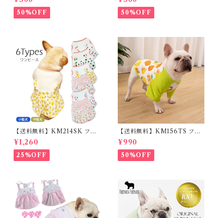
能 首輪 犬用 ペット カラー ペ
ー フレンチブルドッグ クリー
ット用品 軽量 ドッグ用品 フレ
ム フレブル
50%OFF
50%OFF
ンチブルドック 大型犬 中型犬
小型犬 35cm/50cm/70cm 発
光 【イチオシ！】KM525G
【送料無料】KM214SK フレ
【送料無料】KM156TS フレ
ブル 女の子 スカート ワンピー
ブル Tシャツ フレンチブルド
¥1,260
¥990
ス夏 フリル 犬服 ドックウェア
ック レモン柄 犬服 ドックウェ
ア
25%OFF
50%OFF