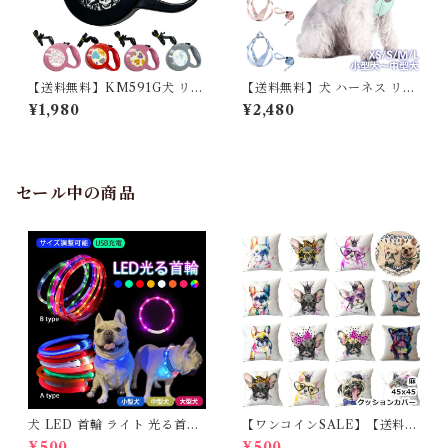
【送料無料】KM591G犬 リー
【送料無料】犬 ハーネス リー
ド 8メートル 伸縮リード ロン
ドセット リード付き パステル
¥1,980
¥2,480
グリード 巻き取り式 ドッグリ
カラー マカロンカラー Vネッ
ード 犬用リード 長さ8M 自動
ク 痛くない 中型犬 小型犬 軽
巻き荷重 40kg 小型犬 中型犬
量 サイズ調整 メッシュ 散歩
大型犬
普段使い ペットグッズ ストレ
スフリー 丈夫 KM671G
セール中の商品
犬 LED 首輪 ライト 光る首輪
【ワンコインSALE】【送料無
USB充電 生活防水 長さ調整可
料】KM503G クッションカバ
¥500
¥500