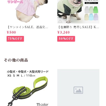
【ワンコインSALE、返品交換
【在庫限り 売尽しSALE】K
不可】KM171SK フレンチブ
M952Tダウンベスト 100%ダ
¥500
¥3,240
ルドック 犬服 女の子 ピンク
ウン・フェザー 犬 犬服 ダウン
スカート
ジャケット ベスト フレンチブ
75%OFF
50%OFF
ルドッグ 冬服 極暖 暖かい 可
愛い 寒さ対策 冬 フレブル パ
グ ダウンジャケット 犬用 ドッ
グ ウェア 防寒 アウター 雪遊
び 軽量 散歩 シニア 老犬 旅行
その他の商品