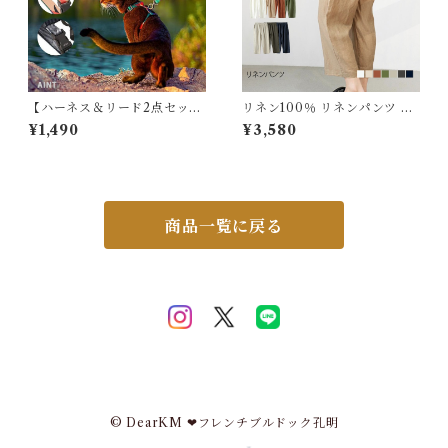
【ハーネス＆リード2点セッ
リネン100％ リネンパンツ 麻
ト】猫 キャットハーネス リー
リネン パンツ 8分丈 レディー
¥1,490
¥3,580
ド セット 軽量 耐久 安心 安全
ス 麻パンツ 無地 おしゃれ 体
設計 シンプルデザイン 簡単装
型カバー カジュアル 着回し ゆ
着 お散歩 お出かけ かわいい
ったり ウエストゴム シンプル
おしゃれ ハーネス 猫用 ねこ
春 夏 秋 涼しい 天然素材 定番
ネコ フリーサイズ PIDAN pp
ナチュラル 5682369 スイモ
-6970772233828
ク【水沐良品】
商品一覧に戻る
© DearKM ❤︎フレンチブルドック孔明