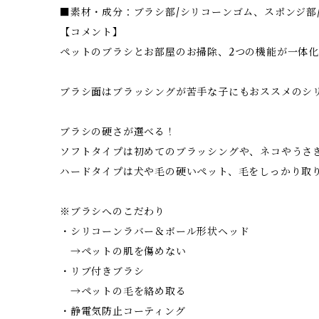
■素材・成分：ブラシ部/シリコーンゴム、スポンジ部/
【コメント】
ペットのブラシとお部屋のお掃除、2つの機能が一体化
ブラシ面はブラッシングが苦手な子にもおススメのシ
ブラシの硬さが選べる！
ソフトタイプは初めてのブラッシングや、ネコやうさ
ハードタイプは犬や毛の硬いペット、毛をしっかり取
※ブラシへのこだわり
・シリコーンラバー＆ボール形状ヘッド
→ペットの肌を傷めない
・リブ付きブラシ
→ペットの毛を絡め取る
・静電気防止コーティング