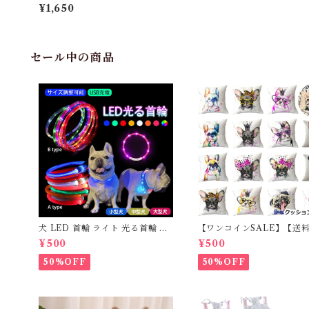
ラシ ソフト HARIO ハリオ 換毛
¥1,650
期 抜け毛取り 掃除ペットのブラ
シ ソフト ペット用品 オレンジ P
TS-GRS-OR グレイ PTS-GRS-
GR ハード ホワイトPTS-GRH-
OW ブルーPTS-GRH-BU
セール中の商品
犬 LED 首輪 ライト 光る首輪 US
【ワンコインSALE】【送
B充電 生活防水 長さ調整可能 首
料】KM503G クッション
¥500
¥500
輪 犬用 ペット カラー ペット用品
フレンチブルドッグ クリー
軽量 ドッグ用品 フレンチブルド
レブル
50%OFF
50%OFF
ック 大型犬 中型犬 小型犬 35c
m/50cm/70cm 発光 【イチオ
シ！】KM525G