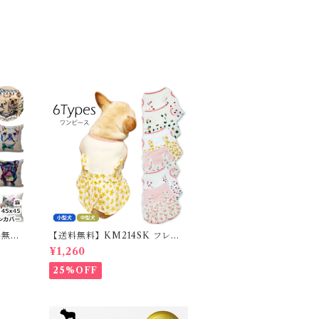
料無
【送料無料】KM214SK フレブ
カバー
ル 女の子 スカート ワンピース夏
¥1,260
ム フ
フリル 犬服 ドックウェア
25%OFF