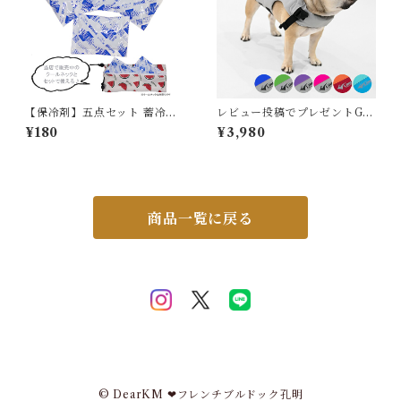
【保冷剤】五点セット 蓄冷剤
レビュー投稿でプレゼントGE
スノーパック 50g ペットクー
T 新 ライフジャケット 高品質
¥180
¥3,980
ルネック用
犬 犬用 救命胴衣 ドッグ ペッ
ト 水遊び プール 海 川遊び S
UP サップ 軽量 XPE素材 防
水加工 速乾 ハンドル付き Dリ
ング XS S M L XL 2XL チワ
ワ フレブル 超小型犬 小型犬
商品一覧に戻る
中型犬 大型犬 KM895JK
© DearKM ❤︎フレンチブルドック孔明