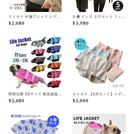
スイモク 半袖 Tシャツ レディ
水着 メンズ 上下セット フィッ
ース トップス カットソー リブ
トネス水着 ラッシュガード レ
¥2,080
¥3,980
デイリー 肌触りの良い素材 大
ディース 体型カバー シンプル
きいサイズ きれいめ 夏 ナチュ
かわいい セパレート フィット
ラル おしゃれ 透けにくい 透け
ネスウェア 大きいサイズ おし
ない オフィス スーツ シンプル
ゃれ 長袖 セット タンキニ シ
カーキ ブラック ホワイト 568
ョートパンツ レギンス 脚 ウォ
2612【水沐良品】
ーキング ジョギング 長袖 G23
6OP
特別仕様 XSサイズ 新色追加
スイモク 【4点セット】レディ
犬 ライフジャケット 犬用 ドッ
ースショーツ 下着 インナー 無
¥2,480
¥2,000
グ ペット 安全 安心 超小型犬
地 淡い アンダーウェア 薄いカ
小型犬 中型犬 大型犬 XS S M
ラー 薄手 パンツ シンプル 通
L XL 水遊び プール 海 川遊び
気性 女性用 下着 丈夫 伸縮性
SUP サップ救命胴衣 KM514
ストレスフリーパンツ スタン
G
ダード パンティー5677922
【水沐良品】