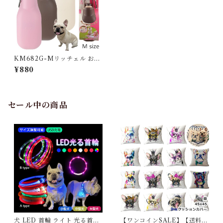
KM682G-Mリッチェル お散
歩ハンディシャワー Mサイズ
¥880
ペット 片手で水の出し入れが
できる ２WAY お出かけの必
需品
セール中の商品
犬 LED 首輪 ライト 光る首輪
【ワンコインSALE】【送料無