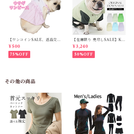
【ワンコインSALE、返品交換
【在庫限り 売尽しSALE】K
不可】KM171SK フレンチブ
M952Tダウンベスト 100%ダ
¥500
¥3,240
ルドック 犬服 女の子 ピンク
ウン・フェザー 犬 犬服 ダウン
スカート
ジャケット ベスト フレンチブ
75%OFF
50%OFF
ルドッグ 冬服 極暖 暖かい 可
愛い 寒さ対策 冬 フレブル パ
グ ダウンジャケット 犬用 ドッ
グ ウェア 防寒 アウター 雪遊
び 軽量 散歩 シニア 老犬 旅行
その他の商品