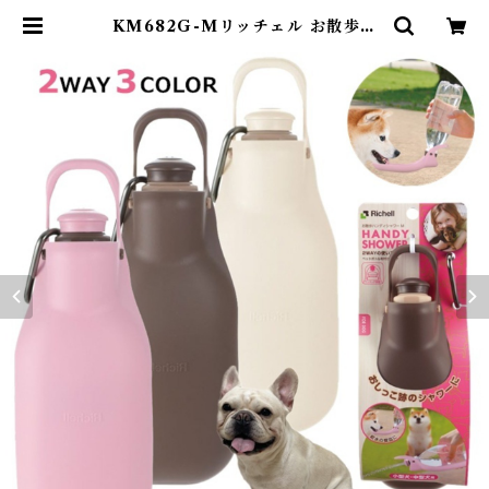
KM682G-Mリッチェル お散歩ハ
ンディシャワー Mサイズ ペット 片
手で水の出し入れができる ２WAY
お出かけの必需品 | DearKM ❤︎フ
レンチブルドック孔明