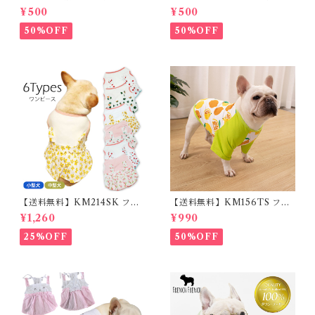
USB充電 生活防水 長さ調整可
料】KM503G クッションカバ
¥500
¥500
能 首輪 犬用 ペット カラー ペ
ー フレンチブルドッグ クリー
ット用品 軽量 ドッグ用品 フレ
ム フレブル
50%OFF
50%OFF
ンチブルドック 大型犬 中型犬
小型犬 35cm/50cm/70cm 発
光 【イチオシ！】KM525G
【送料無料】KM214SK フレ
【送料無料】KM156TS フレ
ブル 女の子 スカート ワンピー
ブル Tシャツ フレンチブルド
¥1,260
¥990
ス夏 フリル 犬服 ドックウェア
ック レモン柄 犬服 ドックウェ
ア
25%OFF
50%OFF