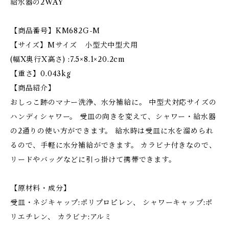
給水器の2WAY
【商品番号】KM682G-M
【サイズ】Mサイズ 小型犬中型犬用
(幅X奥行X高さ) :7.5×8.1×20.2cm
【重さ】0.043kg
【商品紹介】
おしっこ跡のマナー洗浄、水分補給に。 中型犬対応サイズの
ハンディシャワー。 受皿の向きを変えて、シャワー・給水器
の2通りの使い方ができます。 給水時は受皿に水を溜められ
るので、手軽に水分補給ができます。 カラビナ付きなので、
リードやバッグなどに引っ掛けて携帯できます。
【原材料・成分】
受皿・ネジキャップ:ポリプロピレン、 シャワーキャップ:ポ
リエチレン、 カラビナ:アルミ