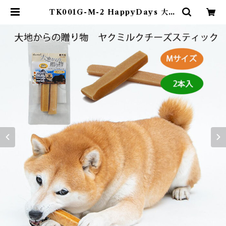
TK001G-M-2 HappyDays 大地
からの贈り物 愛犬用スナック ヤク
ミルクチーズ Mサイズ2本入り ハ
ードタイプ スティック ヒマチ 犬
用 おやつ | DearKM ❤︎フレンチブ
ルドック孔明