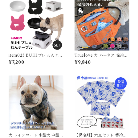
り 着痩せ 春 夏 ホワイト ブラ
犬 介護 KM636G
ック グレー J-25043 スイモ
ク【水沐良品】
item023 BUHIプレ わんテー
Truelove 犬 ハーネス 保冷剤
ブル セット 犬 ハリオ『HARI
付き 高機能 夏 熱中症対策 暑
¥7,200
¥9,840
O』 フードボウル フレンチブ
さ対策 ソフトハーネス コーデ
ルドッグ ペット グッズ 雑貨
ィラ素材 フレブル 小型犬 中型
ホワイト ブラック ペット 食器
犬 大型犬 おしゃれ 胴輪 しっ
スタンド 餌入れ 水飲み 器 給
かり 安全 7色 反射素材 かわい
水器 食器 皿 犬用食器 猫用食
い カラフル 夜間安全 定番 優
器 滑り止め 【イチオシ！】IT
しい 保冷剤対応 TLB2251
EM023
犬 レインコート 小型犬 中型犬
【保冷剤】六点セット 蓄冷剤