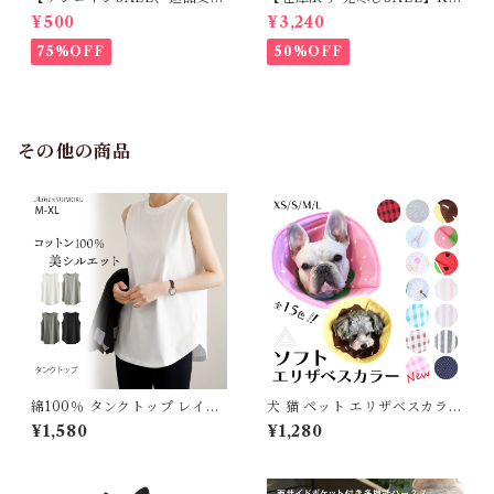
不可】KM171SK フレンチブ
M952Tダウンベスト 100%ダ
¥500
¥3,240
ルドック 犬服 女の子 ピンク
ウン・フェザー 犬 犬服 ダウン
スカート
ジャケット ベスト フレンチブ
75%OFF
50%OFF
ルドッグ 冬服 極暖 暖かい 可
愛い 寒さ対策 冬 フレブル パ
グ ダウンジャケット 犬用 ドッ
グ ウェア 防寒 アウター 雪遊
び 軽量 散歩 シニア 老犬 旅行
その他の商品
綿100％ タンクトップ レイヤ
犬 猫 ペット エリザベスカラー
ード インナー レディース 重ね
ソフトエリザベスカラー 軽量
¥1,580
¥1,280
着 レイヤードインナー ノース
柔らかい 傷舐め 足舐め 防止
リーブ 無地 長め 裾ラウンド
保護 手術後 術後グッズ 送料無
ラウンドヘム ロング丈 トップ
料 かわいい おしゃれ イチゴ
ス 体型カバー お尻隠し ゆった
スイカ ドーナツ チェック柄 老