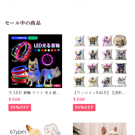
ンアントラー ペッツルート 鹿
食べる草 ペットの食べる草 日
角かじり玩具 ベニソンアント
本製 猫草栽培セット 有田焼 猫
ラーM 1本入り 小型・中型犬
用おやつ 猫草栽培キット 付属
におすすめ PETJ-49849376
の鉢 専用鉢 ねこ 毛玉 猫草 種
62677
国産 有機栽培 セット ネコ 猫
セール中の商品
犬 HARIO ハリオ ストレス発
散 ペット用品 イチオシ！【N
EW】IK-CVP
犬 LED 首輪 ライト 光る首輪
【ワンコインSALE】【送料無
USB充電 生活防水 長さ調整可
料】KM503G クッションカバ
¥500
¥500
能 首輪 犬用 ペット カラー ペ
ー フレンチブルドッグ クリー
ット用品 軽量 ドッグ用品 フレ
ム フレブル
50%OFF
50%OFF
ンチブルドック 大型犬 中型犬
小型犬 35cm/50cm/70cm 発
光 【イチオシ！】KM525G