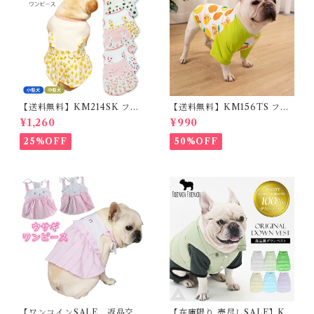
【送料無料】KM214SK フレ
【送料無料】KM156TS フレ
ブル 女の子 スカート ワンピー
ブル Tシャツ フレンチブルド
¥1,260
¥990
ス夏 フリル 犬服 ドックウェア
ック レモン柄 犬服 ドックウェ
ア
25%OFF
50%OFF
【ワンコインSALE、返品交換
【在庫限り 売尽しSALE】K