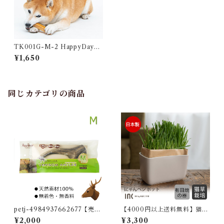
TK001G-M-2 HappyDays
大地からの贈り物 愛犬用スナ
¥1,650
ック ヤクミルクチーズ Mサイ
ズ2本入り ハードタイプ ス
ティック ヒマチ 犬用 おやつ
同じカテゴリの商品
petj-4984937662677【売り
【4000円以上送料無料】猫草
尽くし】ペッツルート ベニソ
INK にゃんベジ ポット 犬猫
¥2,000
¥3,300