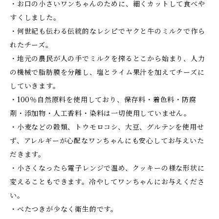
・お口の小さいワンちゃんのために、細くカットして食べや
すくしました。
・何世紀も伝わる伝統的なレシピでヤクと牛のミルクで作ら
れたチーズ。
・地元の農民が人の手でミルクを搾るとこから始まり、人力
の機械で脂肪膜を分離し、塩とライム果汁を加えてチーズに
していきます。
・100％自然原料を使用しており、保存料・着色料・防腐
剤・添加物・人工香料・染料は一切使用していません。
・小麦などの穀類、トウモロコシ、大豆、グルテンを使用せ
ず、アレルギーが心配なワンちゃんにも安心してお与えいた
だきます。
・小さくなったら電子レンジで温め、クッキーの様な形状に
変えることもできます。冷やしてワンちゃんにお与えくださ
い。
・べたつきが少なく衛生的です。