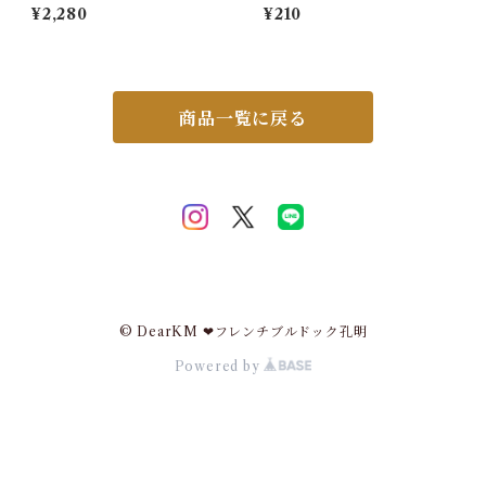
フレンチブルドッグ 防水 雨 散
スノーパック 50g ペットクー
¥2,280
¥210
歩 グッズ かわいい カッパ 雨
ルネック用
散歩 服 ドッグウェア 梅雨 ナ
イロン ビニール チェック 柴犬
ダックス コーギー キャバリア
パグ KM327JK
商品一覧に戻る
© DearKM ❤︎フレンチブルドック孔明
Powered by