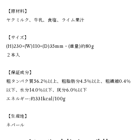
【原材料】
ヤクミルク、牛乳、食塩、ライム果汁
【サイズ】
(H)230×(W)110×(D)35mm・(重量)約80g
２本入
【保証成分】
粗タンパク質56.2％以上、粗脂肪分4.5％以上、粗繊維0.4％
以下、水分14.0％以下、灰分6.0％以下
エネルギー:約331kcal/100g
【生産地】
ネパール