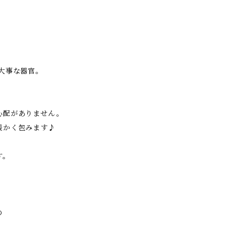
大事な器官。
心配がありません。
暖かく包みます♪
す。
の