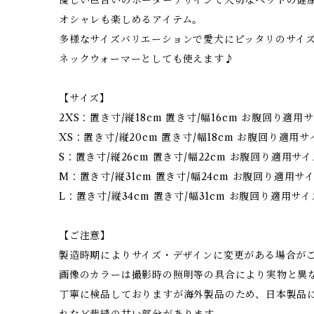
オシャレも楽しめるアイテム。
多様なサイズバリエーションで愛犬にピッタリのサイ
ネックウォーマーとしても使えます♪
【サイズ】
2XS：置き寸/縦18cm 置き寸/幅16cm お腹回り適用サ
XS：置き寸/縦20cm 置き寸/幅18cm お腹回り適用サイ
S：置き寸/縦26cm 置き寸/幅22cm お腹回り適用サイズ
M：置き寸/縦31cm 置き寸/幅24cm お腹回り適用サイズ
L：置き寸/縦34cm 置き寸/幅31cm お腹回り適用サイズ
【ご注意】
製造時期によりサイズ・デザインに変更がある場合が
画像のカラーは撮影時の照明等の具合により実物と異
丁寧に検品しておりますが海外製品のため、日本製品
れなど裁縫の甘い部分があります。