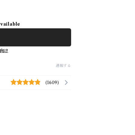
available
向け
通報する
(1609)