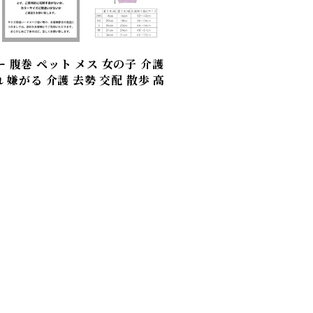
 腹巻 ペット メス 女の子 介護
 嫌がる 介護 去勢 交配 散歩 高