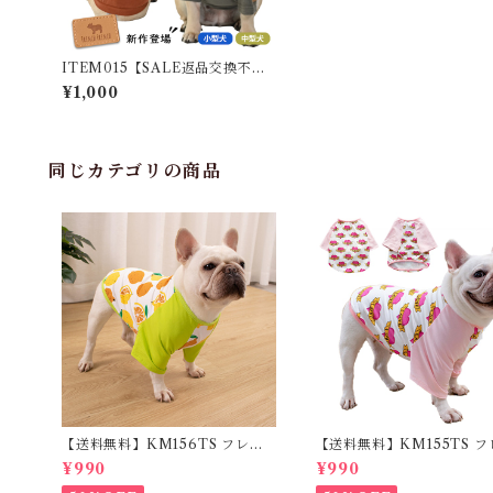
ITEM015【SALE返品交換不
可】】犬 服 秋 冬 半袖 Tシャツ
¥1,000
部屋着 トレーナー フレブル フレ
ンチブルドッグ ドッグウェア ペ
ットウェア ペット服 犬 服 洋服
カジュアル おしゃれ 中型犬 小型
犬 大型犬 ルームウェア 冬服 秋冬
同じカテゴリの商品
新作
【送料無料】KM156TS フレブ
【送料無料】KM155TS フ
ル Tシャツ フレンチブルドック
ル Tシャツ フレンチブルド
¥990
¥990
レモン柄 犬服 ドックウェア
犬服 LOVEハート柄 ドッ