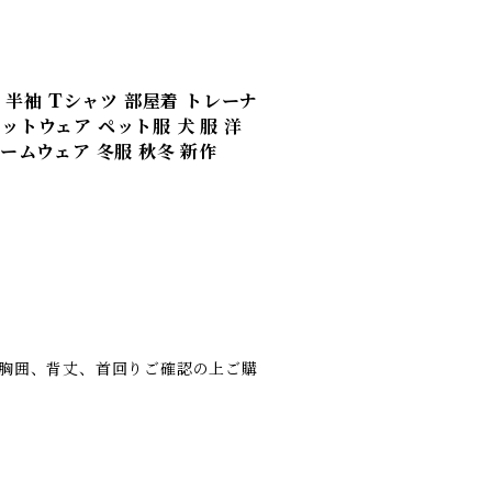
冬 半袖 Tシャツ 部屋着 トレーナ
ットウェア ペット服 犬 服 洋
ルームウェア 冬服 秋冬 新作
の胸囲、背丈、首回りご確認の上ご購