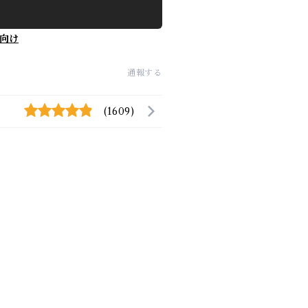
向け
通報する
(1609)