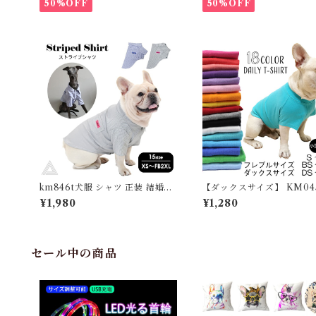
ア
50%OFF
50%OFF
km846t犬服 シャツ 正装 結婚式
【ダックスサイズ】 KM04
誕生日 ストライプシャツ 細スト
大型犬 服 犬 夏服 綿100％
¥1,980
¥1,280
ライプ ボタンシャツ ブラック ブ
ツ 無地 シンプル コットン
ルー 黒 ペット服 犬 ドッグウェア
デンレトリバー ラブラドー
サラサラ フレンチブルドッグ フ
モエド ハスキー デイリー 
レブル イタグレ オス 男の子 小型
ジ 大人気 カラフル ドッグ
犬 中型犬 スタイリッシュ KM84
ペットウェア ペット服 カ
セール中の商品
6T
ル おしゃれ KM045TS