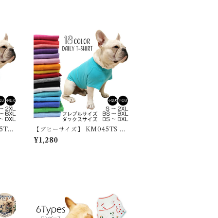
素材 無地 かわいい おしゃれ ルー
ムウェア 抜け毛防止 寒さ対策 パ
ジャマ ドッグウェア いぬ フレブ
ル ペット服 多頭飼い
5TS
【ブヒーサイズ】 KM045TS 大
 Tシャ
型犬 服 犬 夏服 綿100％ Tシャツ
¥1,280
 ゴール
無地 シンプル コットン ゴールデ
ル サ
ンレトリバー ラブラドール サモ
アレン
エド ハスキー デイリー アレンジ
ウェア
大人気 カラフル ドッグウェア ペ
ジュア
ットウェア ペット服 カジュアル
おしゃれ KM045TS