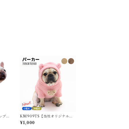
レブ
KM909TS【当社オリジナル】
ック
もこもこ 犬服 秋 冬 フレンチブル
¥1,000
クウェ
ドッグ パグ 暖かい パーカー ボア