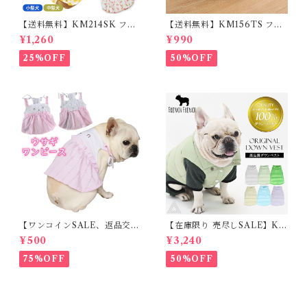
【送料無料】KM214SK フレ
【送料無料】KM156TS フレ
ブル 女の子 スカート ワンピー
ブル Tシャツ フレンチブルド
¥1,260
¥990
ス夏 フリル 犬服 ドックウェア
ック レモン柄 犬服 ドックウェ
ア
25%OFF
50%OFF
【ワンコインSALE、返品交換
【在庫限り 売尽しSALE】K
不可】KM171SK フレンチブ
M952Tダウンベスト 100%ダ
¥500
¥3,240
ルドック 犬服 女の子 ピンク
ウン・フェザー 犬 犬服 ダウン
スカート
ジャケット ベスト フレンチブ
75%OFF
50%OFF
ルドッグ 冬服 極暖 暖かい 可
愛い 寒さ対策 冬 フレブル パ
グ ダウンジャケット 犬用 ドッ
グ ウェア 防寒 アウター 雪遊