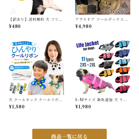
【訳あり】送料無料 犬 フリス
アウトドア ツールボックス バ
ビー ドッグフリスビー おもち
ッグ 収納ボックス コンテナボ
¥480
¥4,980
ゃ フライングディスク ペット
ックス 大容量 折りたたみ 道具
柔らかい カラフル 噛むおもち
入れ 小物入れ トランク ボック
ゃ 水飲み 投げる 円盤 滑り止
ス キャンプ 用具 収納 仕切り
め 遊び ストレス解消 運動 軽
機能的 収納 バーベキュー レジ
量 散歩 愛犬 遊べる 公園 オレ
ャー 登山 ケース G267
ンジ レッド ブラック 黒 ブル
ー イエロー グリーン KM788
G
犬 クールネック クールリボン
S-Mサイズ 新色追加 犬 ライ
保冷剤ポケット付き クールス
フジャケット 犬用 ドッグ ペッ
¥1,580
¥1,980
カーフ 冷感ネッククーラー ペ
ト 安全 安心 超小型犬 小型犬
ット 大人 子供 お揃い 愛犬と
中型犬 大型犬 XS S M L XL
お揃い おしゃれ ドット柄 熱中
水遊び プール 海 川遊び SUP
症対策 首元ひんやり 軽量 高耐
サップ救命胴衣 KM514G
久 モノトーン ビビッドカラー
派手 全5色 M L 小型犬 中型犬
商品一覧に戻る
大型犬 KM333G