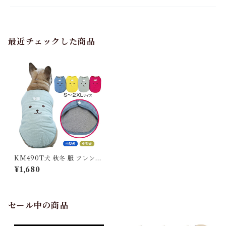
最近チェックした商品
KM490T犬 秋冬 服 フレンチ
ブルドッグ 服 ジャケット コー
¥1,680
デュロイ フリース おしゃれ 暖
かい アウター 防寒 ドックウェ
ア いぬ ジャケット ペット服
かわいい
セール中の商品