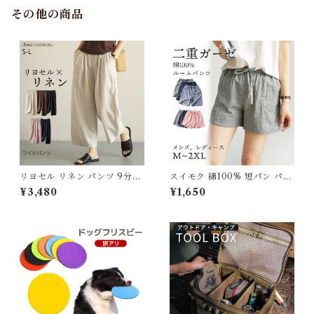
び 軽量 散歩 シニア 老犬 旅行
その他の商品
リヨセル リネン パンツ 9分丈
スイモク 綿100% 短パン パジ
ワイドパンツ ゆったり 5色展
ャマ ルームウェア メンズ レデ
¥3,480
¥1,650
開 リネンパンツ 麻 リネン パ
ィース コットン 夏 ショートパ
ンツ レディース 無地 おしゃれ
ンツ ズボン ナイトウェア オー
体型カバー ウエストゴム 涼し
ルシーズン カジュアル シンプ
い 通気性 天然素材 春 夏 秋 通
ル コットン ガーゼ 薄手 快適
勤 ルームパンツ 5625871 ス
男女兼用 プレゼント77700
イモク【水沐良品】
【水沐良品】