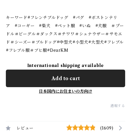
キーワード#フレンチブルドッグ #パグ #ボストンテリ
ア #コーギー #柴犬 #ペット服 #いぬ #犬服 ＃プー
ドル＃ビーグル＃ダックス＃チワワ＃シュナウザー＃サモエ
ド＃シーズー＃ブルドッグ#中型犬#小型犬#大型犬#フレブル
#フレブル服＃ブヒ服#DearKM
International shipping available
Add to cart
日本国内にお住まいの方向け
通報する
レビュー
(1609)