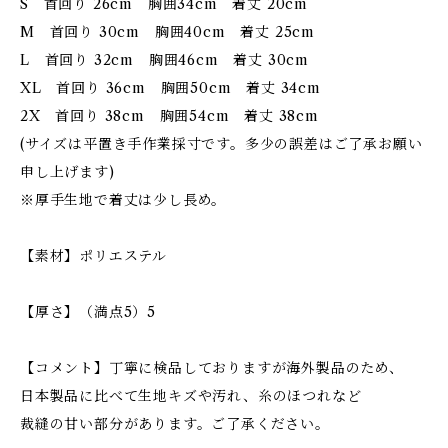
S 首回り 26cm 胸囲34cm 着丈 20cm
M 首回り 30cm 胸囲40cm 着丈 25cm
L 首回り 32cm 胸囲46cm 着丈 30cm
XL 首回り 36cm 胸囲50cm 着丈 34cm
2X 首回り 38cm 胸囲54cm 着丈 38cm
(サイズは平置き手作業採寸です。多少の誤差はご了承お願い
申し上げます)
※厚手生地で着丈は少し長め。
【素材】ポリエステル
【厚さ】（満点5）5
【コメント】丁寧に検品しておりますが海外製品のため、
日本製品に比べて生地キズや汚れ、糸のほつれなど
裁縫の甘い部分があります。ご了承ください。