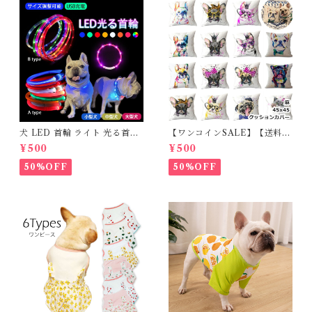
犬 LED 首輪 ライト 光る首輪
【ワンコインSALE】【送料無
USB充電 生活防水 長さ調整可
料】KM503G クッションカバ
¥500
¥500
能 首輪 犬用 ペット カラー ペ
ー フレンチブルドッグ クリー
ット用品 軽量 ドッグ用品 フレ
ム フレブル
50%OFF
50%OFF
ンチブルドック 大型犬 中型犬
小型犬 35cm/50cm/70cm 発
光 【イチオシ！】KM525G