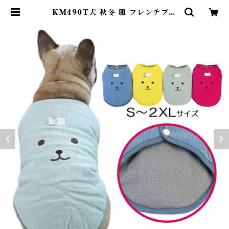
KM490T犬 秋冬 服 フレンチブル
ドッグ 服 ジャケット コーデュロイ
フリース おしゃれ 暖かい アウター
防寒 ドックウェア いぬ ジャケット
ペット服 かわいい | DearKM ❤︎フ
レンチブルドック孔明