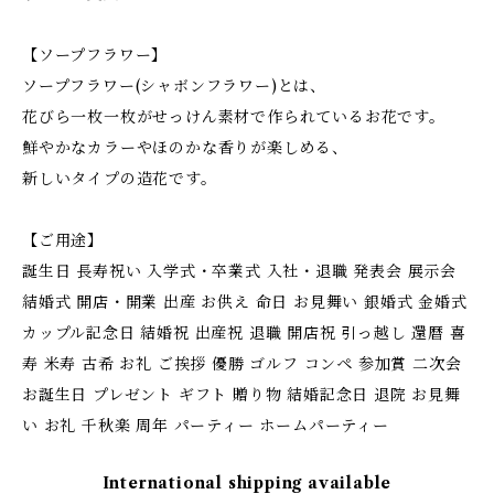
【ソープフラワー】
ソープフラワー(シャボンフラワー)とは、
花びら一枚一枚がせっけん素材で作られているお花です。
鮮やかなカラーやほのかな香りが楽しめる、
新しいタイプの造花です。
【ご用途】
誕生日 長寿祝い 入学式・卒業式 入社・退職 発表会 展示会
結婚式 開店・開業 出産 お供え 命日 お見舞い 銀婚式 金婚式
カップル記念日 結婚祝 出産祝 退職 開店祝 引っ越し 還暦 喜
寿 米寿 古希 お礼 ご挨拶 優勝 ゴルフ コンペ 参加賞 二次会
お誕生日 プレゼント ギフト 贈り物 結婚記念日 退院 お見舞
い お礼 千秋楽 周年 パーティー ホームパーティー
International shipping available