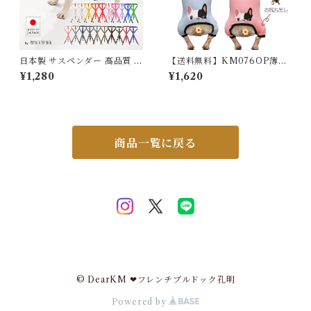
日本製 サスペンダー 高品質 金
【送料無料】KM076OP薄型
属クリップ 無地 ボーダー 全2
フレンチブルドック オールイ
¥1,280
¥1,620
0色 犬 猫 調整可能 カット可能
ンワン パジャマ 犬服 ドックウ
ェア いぬ
商品一覧に戻る
© DearKM ❤︎フレンチブルドック孔明
Powered by