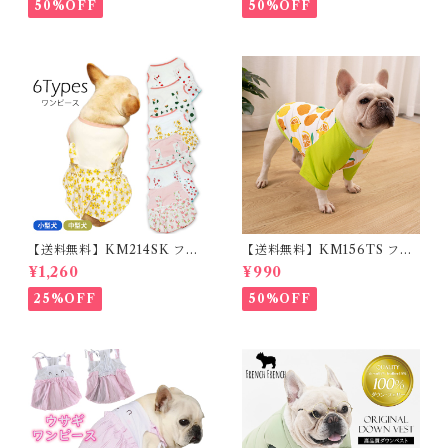
ット用品 軽量 ドッグ用品 フレ
ム フレブル
50%OFF
50%OFF
ンチブルドック 大型犬 中型犬
小型犬 35cm/50cm/70cm 発
光 【イチオシ！】KM525G
【送料無料】KM214SK フレ
【送料無料】KM156TS フレ
ブル 女の子 スカート ワンピー
ブル Tシャツ フレンチブルド
¥1,260
¥990
ス夏 フリル 犬服 ドックウェア
ック レモン柄 犬服 ドックウェ
ア
25%OFF
50%OFF