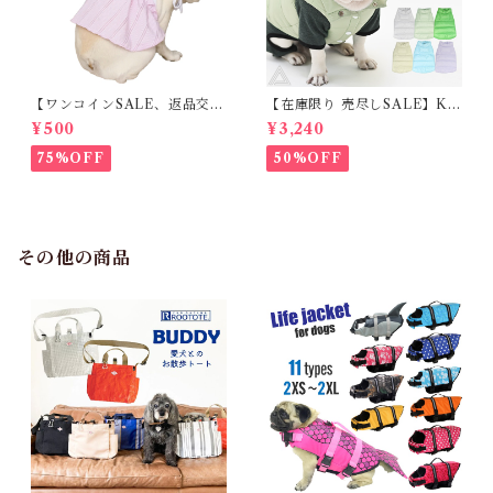
【ワンコインSALE、返品交換
【在庫限り 売尽しSALE】K
不可】KM171SK フレンチブ
M952Tダウンベスト 100%ダ
¥500
¥3,240
ルドック 犬服 女の子 ピンク
ウン・フェザー 犬 犬服 ダウン
スカート
ジャケット ベスト フレンチブ
75%OFF
50%OFF
ルドッグ 冬服 極暖 暖かい 可
愛い 寒さ対策 冬 フレブル パ
グ ダウンジャケット 犬用 ドッ
グ ウェア 防寒 アウター 雪遊
び 軽量 散歩 シニア 老犬 旅行
その他の商品