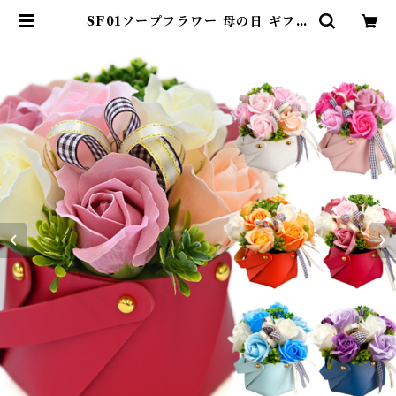
SF01ソープフラワー 母の日 ギフト
プレゼント レザーバスケット 誕生
日 発表会 お祝い ホワイトデー 成人
式 花 バラ 母親 祖母 女性 結婚祝い
退職祝い卒業 卒園 卒業式 卒園式 入
学 退職 妻 先生 友達 先輩 シャボン
フラワー | DearKM ❤︎フレンチブ
ルドック孔明