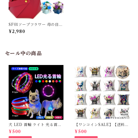
SF01ソープフラワー 母の日
ギフト プレゼント レザーバス
¥2,980
ケット 誕生日 発表会 お祝い
ホワイトデー 成人式 花 バラ
母親 祖母 女性 結婚祝い 退職
祝い卒業 卒園 卒業式 卒園式
入学 退職 妻 先生 友達 先輩 シ
セール中の商品
ャボンフラワー
犬 LED 首輪 ライト 光る首輪
【ワンコインSALE】【送料無
USB充電 生活防水 長さ調整可
料】KM503G クッションカバ
¥500
¥500
能 首輪 犬用 ペット カラー ペ
ー フレンチブルドッグ クリー