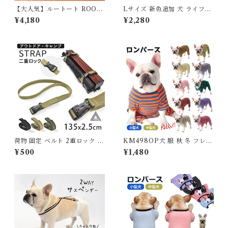
【大人気】ルートート ROOT
Lサイズ 新色追加 犬 ライフジ
OTE SN.スクエア.DOG.BU
ャケット 犬用 ドッグ ペット
¥4,180
¥2,280
DDY-A 1128 BUDDY-B 112
安全 安心 超小型犬 小型犬 中
9 軽量 撥水加工 はっ水 2way
型犬 大型犬 XS S M L XL 水
ドッグ イヌ 犬 お散歩バッグ
遊び プール 海 川遊び SUP サ
カラビナ 雨の日 ショルダー ト
ップ救命胴衣 KM514G
ートバッグ おしゃれ シンプル
レディース メンズ 母の日 プレ
ゼント 734012
荷物 固定 ベルト 2重ロック 持
KM498OP犬 服 秋 冬 フレン
ち運び便利 荷締めベルト 荷締
チブルドッグ 暖かい オールイ
¥500
¥1,480
バンド 固定ベルト バックル 固
ンワン ロンパース ボーダー 定
定バンド 多用途 ストラップ ア
番 かわいい おしゃれ パグ ル
ウトドア キャンプ 旅行 釣り
ームウェア 抜け毛防止 パジャ
収納 固定用 ブラック ベージュ
マ ドッグウェア いぬ ペット服
カーキ G272
つなぎ 多頭飼い 派手 パピー服
パピー 子犬 仔犬 KM498OP