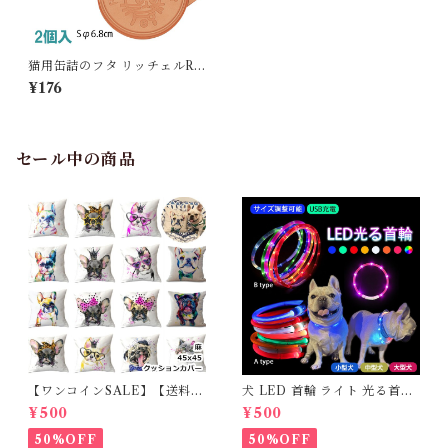
猫用缶詰のフタ リッチェルRic
hell 缶詰のフタ2P ペット用品
¥176
BOX ドッグ 缶フタ 食器 猫用
ミニ缶詰のフタ イエロー＆オ
レンジ(1セット)4973655888
834
セール中の商品
【ワンコインSALE】【送料無
犬 LED 首輪 ライト 光る首輪
料】KM503G クッションカバ
USB充電 生活防水 長さ調整可
¥500
¥500
ー フレンチブルドッグ クリー
能 首輪 犬用 ペット カラー ペ
ム フレブル
ット用品 軽量 ドッグ用品 フレ
50%OFF
50%OFF