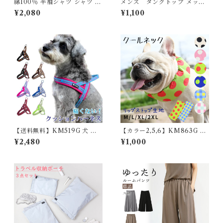
綿100％ 半袖シャツ シャツ ブ
メンズ タンクトップ メッシ
ラウス シャツ 半袖 レディース
ュ 通気性 無地 インナー パジ
¥2,080
¥1,100
夏 無地 ホワイト コットン 綿
ャマ 部屋着抗菌防臭 夏 紳士
ストライプ柄 シンプル 通気性
男性用 ノースリ 肌着 下着 吸
通勤 OL おしゃれ トップス シ
水速乾 ビジネスサポート5682
ャツブラウス ボタン フリーサ
188【水沐良品】
イズ 5682623 スイモク【水
沐良品】
【送料無料】KM519G 犬 定
【カラー2,5,6】KM863G 保
番クッション入りハーネス フ
冷剤付き クールネック 犬 リッ
¥2,480
¥1,000
レンチブルドッグ 超小型犬 小
プストップナイロン生地 撥水
型犬 中型犬 大型犬
加工 汚れにくい 夏 暑さ対策
ひんやり リード穴 保冷剤スヌ
ード裏生地防水 アルミ フレン
チブルドック 4層構造使用 フ
レブル クールスヌード 水玉 熱
中症予防 小型犬 中型犬 大型犬
ITEM066