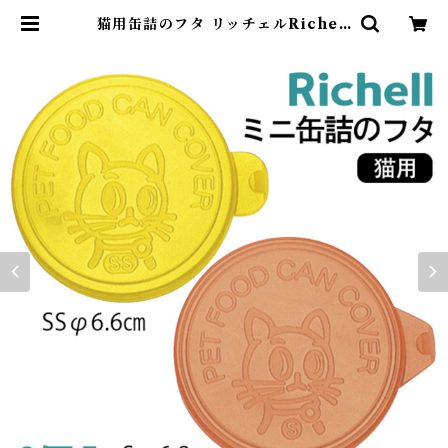
猫用缶詰のフタ リッチェルRichell
缶詰のフタ2P ペット用品 BOX ド
ッグ 缶フタ 食器 猫用 ミニ缶詰のフ
タ イエロー＆オレンジ(1セット)497
3655888834 | DearKM ❤︎フレ
ンチブルドック孔明