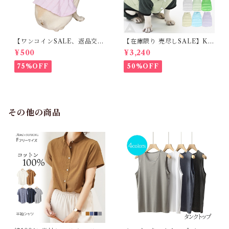
【ワンコインSALE、返品交換
【在庫限り 売尽しSALE】K
不可】KM171SK フレンチブ
M952Tダウンベスト 100%ダ
¥500
¥3,240
ルドック 犬服 女の子 ピンク
ウン・フェザー 犬 犬服 ダウン
スカート
ジャケット ベスト フレンチブ
75%OFF
50%OFF
ルドッグ 冬服 極暖 暖かい 可
愛い 寒さ対策 冬 フレブル パ
グ ダウンジャケット 犬用 ドッ
グ ウェア 防寒 アウター 雪遊
び 軽量 散歩 シニア 老犬 旅行
その他の商品