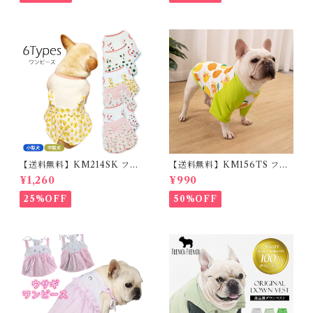
ンチブルドック 大型犬 中型犬
小型犬 35cm/50cm/70cm 発
光 【イチオシ！】KM525G
【送料無料】KM214SK フレ
【送料無料】KM156TS フレ
ブル 女の子 スカート ワンピー
ブル Tシャツ フレンチブルド
¥1,260
¥990
ス夏 フリル 犬服 ドックウェア
ック レモン柄 犬服 ドックウェ
ア
25%OFF
50%OFF