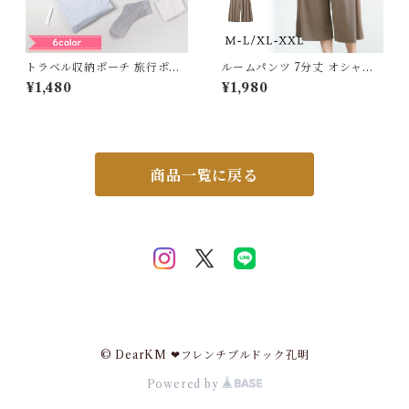
トラベル収納ポーチ 旅行ポー
ルームパンツ 7分丈 オシャレ
チ 小分け収納 ランドリー収納
ゆったり ポケット付き 春 夏
¥1,480
¥1,980
３点セット 3サイズ 旅行 バッ
無地 きれいめ カジュアル シン
グインバッグ ママバッグ マザ
プル 快適 パジャマ ルームウェ
ーバッグ ジム スポーツ 防水
ア レディース 長ズボン ナイト
出張 入院 洋服収納 おしゃれ b
ウェア ズボン ボトムス 薄手
ottadesing G106
軽い 5682164 スイモク【水
沐良品】【ルームパンツ 単
商品一覧に戻る
品】
© DearKM ❤︎フレンチブルドック孔明
Powered by