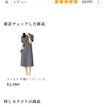
レビュー
(1609)
最近チェックした商品
スイモク 半袖ワンピース ボー
ダー柄 レディース ボーダーワ
¥2,980
ンピース シマシマ 肌触りの良
い素材 半袖ワンピース 夏 ロン
グワンピース リゾートワンピ
ース オーバーサイズTシャツ
ナチュラル おしゃれ ロング丈
同じカテゴリの商品
5682464【水沐良品】