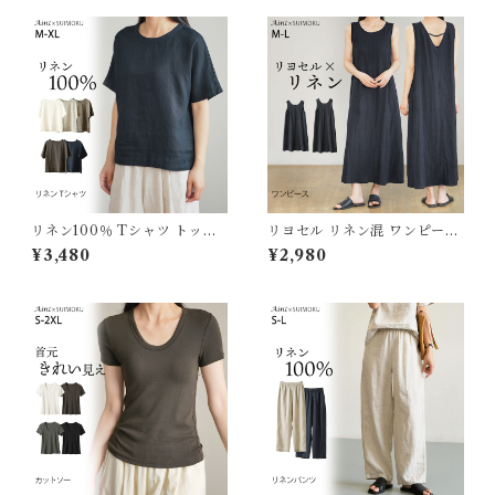
リネン100％ Tシャツ トップ
リヨセル リネン混 ワンピース
ス レディース リネン 麻 麻10
レディース ワンピ ロング ゆっ
¥3,480
¥2,980
0％ 涼しい 夏 定番 ベーシック
たり 麻 リネン ロングワンピー
シンプル 天然素材 定番 通気性
ス ロングワンピ タンクトップ
大人カジュアル ナチュラル ゆ
ノースリーブ 体型カバー きれ
ったり M L XL 体型カバー 軽
いめ 春 夏 涼しい 通気性 天然
い 着回し J-24241 スイモク
素材 J-25593 スイモク【水沐
【水沐良品】
良品】