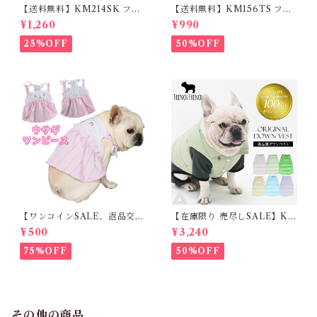
【送料無料】KM214SK フレ
【送料無料】KM156TS フレ
ブル 女の子 スカート ワンピー
ブル Tシャツ フレンチブルド
¥1,260
¥990
ス夏 フリル 犬服 ドックウェア
ック レモン柄 犬服 ドックウェ
ア
25%OFF
50%OFF
【ワンコインSALE、返品交換
【在庫限り 売尽しSALE】K
不可】KM171SK フレンチブ
M952Tダウンベスト 100%ダ
¥500
¥3,240
ルドック 犬服 女の子 ピンク
ウン・フェザー 犬 犬服 ダウン
スカート
ジャケット ベスト フレンチブ
75%OFF
50%OFF
ルドッグ 冬服 極暖 暖かい 可
愛い 寒さ対策 冬 フレブル パ
グ ダウンジャケット 犬用 ドッ
グ ウェア 防寒 アウター 雪遊
び 軽量 散歩 シニア 老犬 旅行
その他の商品