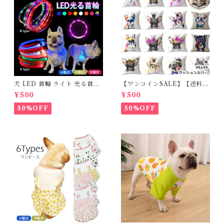
犬 LED 首輪 ライト 光る首輪
【ワンコインSALE】【送料無
USB充電 生活防水 長さ調整可
料】KM503G クッションカバ
¥500
¥500
能 首輪 犬用 ペット カラー ペ
ー フレンチブルドッグ クリー
ット用品 軽量 ドッグ用品 フレ
ム フレブル
50%OFF
50%OFF
ンチブルドック 大型犬 中型犬
小型犬 35cm/50cm/70cm 発
光 【イチオシ！】KM525G