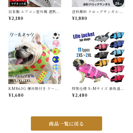
日本製 エアコン室外機 遮熱シ
送料無料 クロッグサンダル ス
ート 日除け 室外機カバー 遮熱
ポーツサンダル EVAサンダル
¥2,180
¥1,880
直射日光 -28℃ 省エネ 断熱
迷彩柄 カモフラ 2WAY ビー
マグネット ガード 省エネ 節約
チ アウトドア スリッパ ラバー
長持ち 夏 猛暑 室外機シート
サンダル ぺたんこサンダル 水
電気代節約 節電 エアコン室外
遊び 海 夏 通気性 軽量 軽い ク
機カバー 大型 シンプル 木目
ッション性 ピンク ブラック グ
タイル ストーン MWG-001
レー ライトグレー アイボリー
G328
KM863G 保冷剤付き クール
特別仕様 S-Mサイズ 新色追加
ネック 犬 リップストップナイ
犬 ライフジャケット 犬用 ドッ
¥1,680
¥2,480
ロン生地 撥水加工 汚れにくい
グ ペット 安全 安心 超小型犬
夏 暑さ対策 ひんやり リード穴
小型犬 中型犬 大型犬 XS S M
保冷剤スヌード裏生地防水 ア
L XL 水遊び プール 海 川遊び
ルミ フレンチブルドック 4層
SUP サップ救命胴衣 KM514
構造使用 フレブル クールスヌ
G
ード 水玉 熱中症予防 小型犬
商品一覧に戻る
中型犬 大型犬 ITEM066