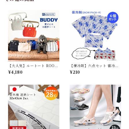
【大人気】ルートート ROOT
【保冷剤】六点セット 蓄冷剤
OTE SN.スクエア.DOG.BU
スノーパック 50g ペットクー
¥4,180
¥210
DDY-A 1128 BUDDY-B 112
ルネック用
9 軽量 撥水加工 はっ水 2way
ドッグ イヌ 犬 お散歩バッグ
カラビナ 雨の日 ショルダー ト
ートバッグ おしゃれ シンプル
レディース メンズ 母の日 プレ
ゼント 734012