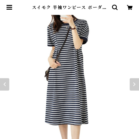
スイモク 半袖ワンピース ボーダー
柄 レディース ボーダーワンピース
シマシマ 肌触りの良い素材 半袖ワ
ンピース 夏 ロングワンピース リゾ
ートワンピース オーバーサイズTシ
ャツ ナチュラル おしゃれ ロング丈
5682464【水沐良品】 | DearKM
❤︎フレンチブルドック孔明