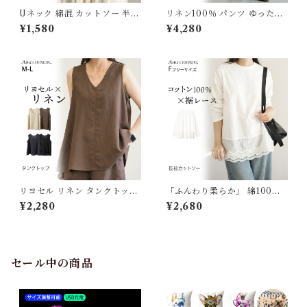
Uネック 綿混 カットソー 半袖
リネン100％ パンツ ゆったり
Tシャツ レディース トップス
リネンパンツ 麻 リネン レディ
¥1,580
¥4,280
リブ デイリー インナー 肌触り
ース イージーパンツ 無地 おし
の良い素材 きれいめ 夏 ナチュ
ゃれ シンプル 体型カバー ウエ
ラル おしゃれ 透けにくい オフ
ストゴム 涼しい 通気性 天然素
ィス スーツ シンプル ブラック
材 麻100％ 春 夏 S M L 通勤
ホワイト J-25465 スイモク
着回し J-25867861 スイモク
【水沐良品】
【水沐良品】
リヨセル リネン タンクトップ
「ふんわり柔らか」 綿100％
ノースリーブ トップス Vネッ
ロンT カットソー レイヤード
¥2,280
¥2,680
ク ゆったり 4色展開 麻 レディ
重ね着 裾レース 長袖Tシャツ
ース 無地 おしゃれ 涼しい 通
レディース シンプル トップス
気性 天然素材 春 夏 M L ベー
長袖 春 夏 秋 綿 きれいめ ゆっ
シック シンプル 定番 ナチュラ
たり 体型カバー 着回し 長め
ル J-86895 スイモク【水沐
ホワイト 柔らかい オーバーサ
セール中の商品
良品】
イズ ロング丈 インナー J-883
10 スイモク【水沐良品】