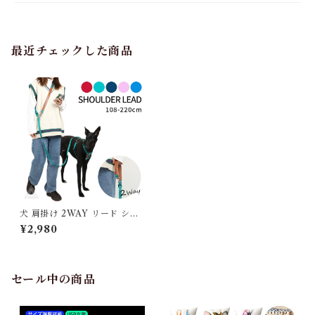
最近チェックした商品
犬 肩掛け 2WAY リード ショ
ルダーリード 斜め掛け 肩かけ
¥2,980
リード PVCレザー ペット 2頭
引きリード 二頭 ラクラク お散
歩用 長さ調整 耐久性 シンプル
超小型犬 小型犬 中型犬 大型犬
【HiDREAM】【HD02400
セール中の商品
3】