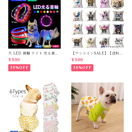
犬 LED 首輪 ライト 光る首輪
【ワンコインSALE】【送料無
USB充電 生活防水 長さ調整可
料】KM503G クッションカバ
¥500
¥500
能 首輪 犬用 ペット カラー ペ
ー フレンチブルドッグ クリー
ット用品 軽量 ドッグ用品 フレ
ム フレブル
50%OFF
50%OFF
ンチブルドック 大型犬 中型犬
小型犬 35cm/50cm/70cm 発
光 【イチオシ！】KM525G