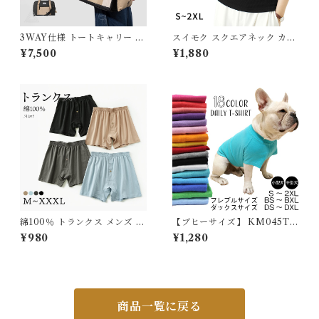
3WAY仕様 トートキャリー キ
スイモク スクエアネック カッ
ャリーバッグ 犬 シンプル おし
トソー Tシャツ レディース ト
¥7,500
¥1,880
ゃれ 犬 小型犬 猫 ネコ ねこ キ
ップス リブ デイリー 半袖 肌
ャリーケース チワワ 通院 電車
触りの良い素材 大きいサイズ
防災 〜9kg対応 肩掛け 手持ち
きれいめ 夏 ナチュラル おしゃ
斜め掛け 【HiDREAM】【H
れ 透けにくい 透けない オフィ
D015055】
ス スーツ シンプル カーキ 56
22192【水沐良品】
綿100％ トランクス メンズ メ
【ブヒーサイズ】 KM045TS
ンズ下着 インナーパンツ パン
大型犬 服 犬 夏服 綿100％ T
¥980
¥1,280
ツ 男性 男子 男性下着 綿 コッ
シャツ 無地 シンプル コットン
トン100％ 下着 パンツ 無地
ゴールデンレトリバー ラブラ
シンプル 前開き プレゼント 彼
ドール サモエド ハスキー デイ
氏 大きいサイズ ゆったり 568
リー アレンジ 大人気 カラフル
7238 スイモク【水沐良品】
ドッグウェア ペットウェア ペ
ット服 カジュアル おしゃれ K
商品一覧に戻る
M045TS