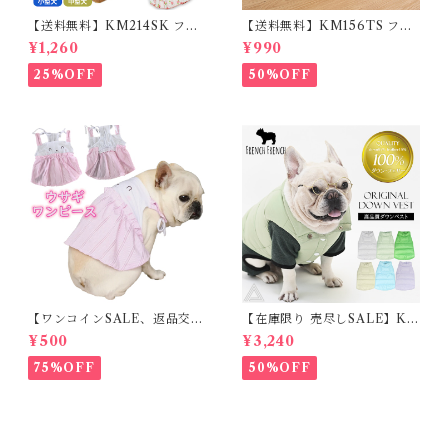
【送料無料】KM214SK フレ
【送料無料】KM156TS フレ
ブル 女の子 スカート ワンピー
ブル Tシャツ フレンチブルド
¥1,260
¥990
ス夏 フリル 犬服 ドックウェア
ック レモン柄 犬服 ドックウェ
ア
25%OFF
50%OFF
【ワンコインSALE、返品交換
【在庫限り 売尽しSALE】K
不可】KM171SK フレンチブ
M952Tダウンベスト 100%ダ
¥500
¥3,240
ルドック 犬服 女の子 ピンク
ウン・フェザー 犬 犬服 ダウン
スカート
ジャケット ベスト フレンチブ
75%OFF
50%OFF
ルドッグ 冬服 極暖 暖かい 可
愛い 寒さ対策 冬 フレブル パ
グ ダウンジャケット 犬用 ドッ
グ ウェア 防寒 アウター 雪遊
び 軽量 散歩 シニア 老犬 旅行