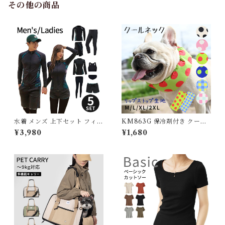
その他の商品
水着 メンズ 上下セット フィッ
KM863G 保冷剤付き クール
トネス水着 ラッシュガード レ
ネック 犬 リップストップナイ
¥3,980
¥1,680
ディース 体型カバー シンプル
ロン生地 撥水加工 汚れにくい
かわいい セパレート フィット
夏 暑さ対策 ひんやり リード穴
ネスウェア 大きいサイズ おし
保冷剤スヌード裏生地防水 ア
ゃれ 長袖 セット タンキニ シ
ルミ フレンチブルドック 4層
ョートパンツ レギンス 脚 ウォ
構造使用 フレブル クールスヌ
ーキング ジョギング 長袖 G23
ード 水玉 熱中症予防 小型犬
6OP
中型犬 大型犬 ITEM066