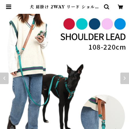
犬 肩掛け 2WAY リード ショルダ
ーリード 斜め掛け 肩かけリード P
VCレザー ペット 2頭引きリード 二
頭 ラクラク お散歩用 長さ調整 耐久
性 シンプル 超小型犬 小型犬 中型犬
大型犬 【HiDREAM】【HD024
003】 | DearKM ❤︎フレンチブル
ドック孔明