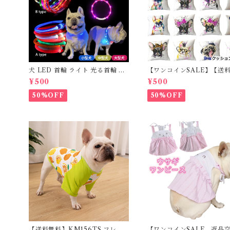
犬 LED 首輪 ライト 光る首輪 US
【ワンコインSALE】【送
B充電 生活防水 長さ調整可能 首
料】KM503G クッション
¥500
¥500
輪 犬用 ペット カラー ペット用品
フレンチブルドッグ クリー
軽量 ドッグ用品 フレンチブルド
レブル
50%OFF
50%OFF
ック 大型犬 中型犬 小型犬 35c
m/50cm/70cm 発光 【イチオ
シ！】KM525G
【送料無料】KM156TS フレブ
【ワンコインSALE、返品