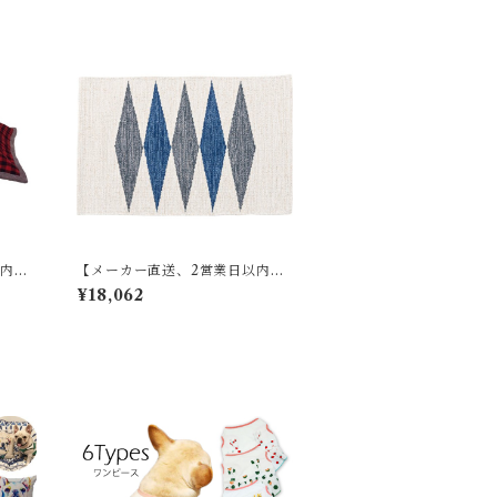
) A
以内に
【メーカー直送、2営業日以内に
薄掛け
発送】【6個セット】 東谷 キッ
¥18,062
 W19
チンマット W50×D80 ブルー/ブ
ラウン TTR-178