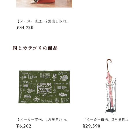
【メーカー直送、2営業日以内に
発送】東谷 ビーズクッション W7
¥34,720
5×D110×H50 グレー/オレンジ
同じカテゴリの商品
【メーカー直送、2営業日以内に
【メーカー直送、2営業日
発送】東谷 ラグ W90×D130 グ
発送】【8個セット】 東谷 
¥6,202
¥29,590
リーン TTR-141
て W13.5×D15×H60 ブラ