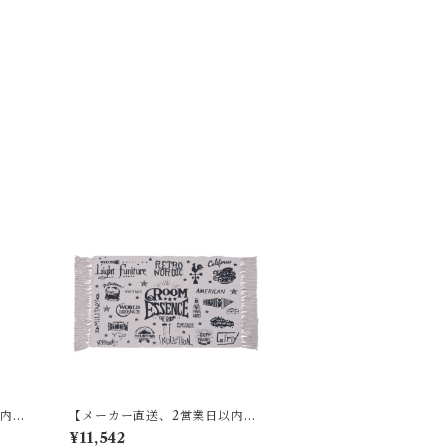
以内に
【メーカー直送、2営業日以内に
傘立
発送】【6個セット】 東谷 マッ
¥11,542
ウン/
ト W75×D45 RE TTR-137