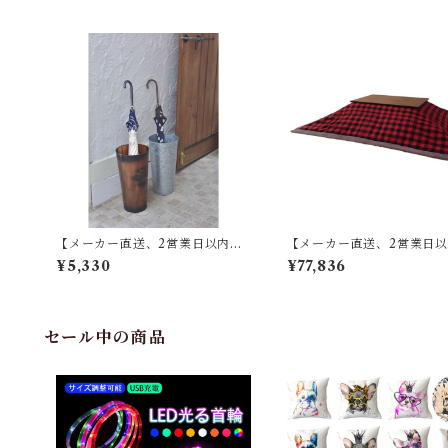
アイボリー スチール(粉体塗装
KB-409
【メーカー直送、2営業日以内に
【メーカー直送、2営業日
発送】東谷 傘立て φ21×H41 ブロ
発送】【4個セット】 東谷 
¥5,330
¥77,836
ンズ/グリーン/アイボリー/シルバ
コタツ布団 長方形 KK-154
ー スチール(粉体塗装) LFS-427
0×D230 レッド／ホワイト
セール中の商品