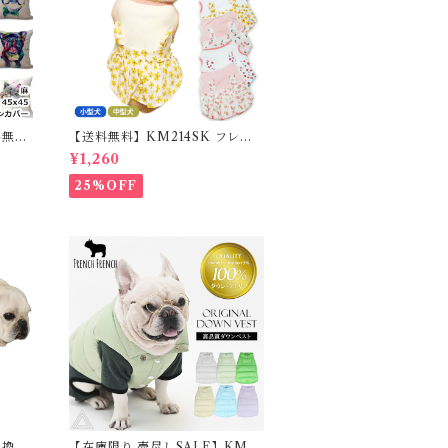
料無
【送料無料】KM214SK フレブ
カバー
ル 女の子 スカート ワンピース夏
¥1,260
ム フ
フリル 犬服 ドックウェア
25%OFF
交換不
【在庫限り 売尽しSALE】KM9