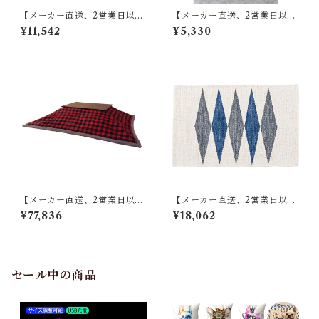
【メーカー直送、2営業日以内
【メーカー直送、2営業日以内
に発送】【6個セット】 東谷
に発送】東谷 傘立て φ21×H41
¥11,542
¥5,330
マット W75×D45 RE TTR-13
ブロンズ/グリーン/アイボリ
7
ー/シルバー スチール(粉体塗
装) LFS-427
【メーカー直送、2営業日以内
【メーカー直送、2営業日以内
に発送】【4個セット】 東谷
に発送】【6個セット】 東谷
¥77,836
¥18,062
薄掛けコタツ布団 長方形 KK-
キッチンマット W50×D80 ブ
154 W190×D230 レッド／ホ
ルー/ブラウン TTR-178
ワイト
セール中の商品