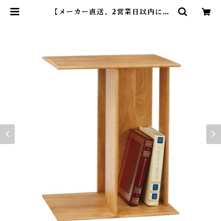
【メーカー直送、2営業日以内に発
送】東谷 サイドテーブル マガジン
ラック 収納 W46×D34×H58cm
ナチュラル天然木(オーク) ラッカー
塗装 完成品 MTK-301NA | Dear
KM ❤︎フレンチブルドック孔明