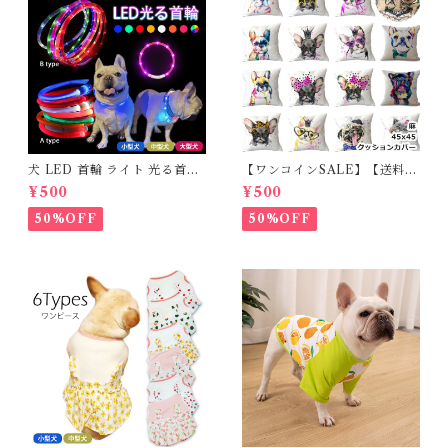
犬 LED 首輪 ライト 光る首輪
【ワンコインSALE】【送料無
USB充電 生活防水 長さ調整可
料】KM503G クッションカバ
¥500
¥500
能 首輪 犬用 ペット カラー ペ
ー フレンチブルドッグ クリー
ット用品 軽量 ドッグ用品 フレ
ム フレブル
50%OFF
50%OFF
ンチブルドック 大型犬 中型犬
小型犬 35cm/50cm/70cm 発
光 【イチオシ！】KM525G