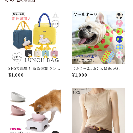
SNSで話題！ 新色追加 ランチ
【カラー2,5,6】KM863G 保
バッグ ランチトート 保冷バッ
冷剤付き クールネック 犬 リッ
¥1,000
¥1,000
グ 保温バッグ 保冷 おしゃれ
プストップナイロン生地 撥水
お弁当袋 お弁当入れ 保冷ラン
加工 汚れにくい 夏 暑さ対策
チバッグ 大容量 ファスナー レ
ひんやり リード穴 保冷剤スヌ
ジャー マチ 広い カワイイ 可
ード裏生地防水 アルミ フレン
愛い アヒル ふわふわ レディー
チブルドック 4層構造使用 フ
ス プレゼント ベージュ イエロ
レブル クールスヌード 水玉 熱
ー ピンク ブルー G284
中症予防 小型犬 中型犬 大型犬
ITEM066