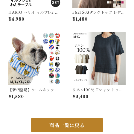
HARIO ハリオ マルプレ2 わ
5623503タンクトップ レディ
んテーブル セット 犬 食器 フ
ース ノースリーブ ボートネッ
¥4,980
¥1,480
ードボウル フレンチブルドッ
ク 下着 肌着 婦人 インナー ト
グ ペット グッズ 雑貨 食器ス
ップス カットソー リブ デイリ
タンド 餌入れ 水飲み 器 給水
ー 肌触りの良い素材 大きいサ
器 ペット食器 皿 犬用食器 猫
イズ シンプル 伸縮性 無地 体
用食器 滑り止め 【イチオ
型カバー 春 夏 秋 冬 5623503
シ！】ITEM040
スイモク【水沐良品】
【新柄登場】クールネック 犬
リネン100％ Tシャツ トップ
夏 長時間保冷 4層構造生地使
ス レディース リネン 麻 麻10
¥1,580
¥3,480
用 犬クールネック ひんやり 暑
0％ 涼しい 夏 定番 ベーシック
さ対策 リード穴付き 保冷剤ス
シンプル 天然素材 定番 通気性
ヌード 首 裏生地防水 アルミ
大人カジュアル ナチュラル ゆ
フレンチブルドック フレブル
ったり M L XL 体型カバー 軽
クールスヌード おしゃれ スイ
い 着回し J-24241 スイモク
カ 牛柄 熱中症予防 小型犬 中
【水沐良品】
商品一覧に戻る
型犬 大型犬 2026年 KM882
G