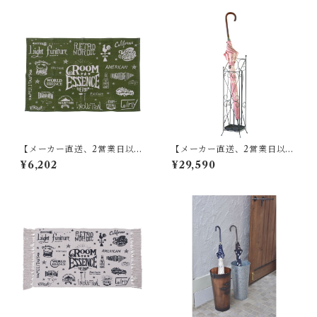
【メーカー直送、2営業日以内
【メーカー直送、2営業日以内
に発送】東谷 ラグ W90×D13
に発送】【8個セット】 東谷
¥6,202
¥29,590
0 グリーン TTR-141
傘立て W13.5×D15×H60 ブラ
ウン/アイボリー スチール(粉
体塗装) AKB-409