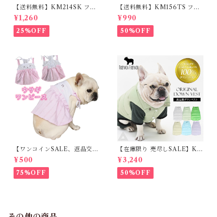
【送料無料】KM214SK フレ
【送料無料】KM156TS フレ
ブル 女の子 スカート ワンピー
ブル Tシャツ フレンチブルド
¥1,260
¥990
ス夏 フリル 犬服 ドックウェア
ック レモン柄 犬服 ドックウェ
ア
25%OFF
50%OFF
【ワンコインSALE、返品交換
【在庫限り 売尽しSALE】K
不可】KM171SK フレンチブ
M952Tダウンベスト 100%ダ
¥500
¥3,240
ルドック 犬服 女の子 ピンク
ウン・フェザー 犬 犬服 ダウン
スカート
ジャケット ベスト フレンチブ
75%OFF
50%OFF
ルドッグ 冬服 極暖 暖かい 可
愛い 寒さ対策 冬 フレブル パ
グ ダウンジャケット 犬用 ドッ
グ ウェア 防寒 アウター 雪遊
び 軽量 散歩 シニア 老犬 旅行
その他の商品