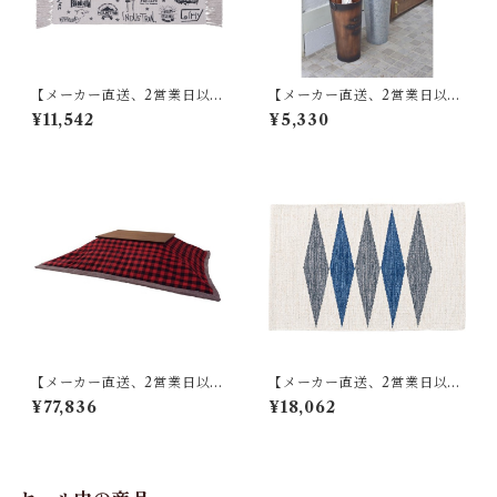
【メーカー直送、2営業日以内
【メーカー直送、2営業日以内
に発送】【6個セット】 東谷
に発送】東谷 傘立て φ21×H41
¥11,542
¥5,330
マット W75×D45 RE TTR-13
ブロンズ/グリーン/アイボリ
7
ー/シルバー スチール(粉体塗
装) LFS-427
【メーカー直送、2営業日以内
【メーカー直送、2営業日以内
に発送】【4個セット】 東谷
に発送】【6個セット】 東谷
¥77,836
¥18,062
薄掛けコタツ布団 長方形 KK-
キッチンマット W50×D80 ブ
154 W190×D230 レッド／ホ
ルー/ブラウン TTR-178
ワイト