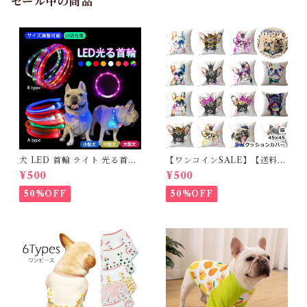
セール中の商品
犬 LED 首輪 ライト 光る首輪
【ワンコインSALE】【送料無
USB充電 生活防水 長さ調整可
料】KM503G クッションカバ
¥500
¥500
能 首輪 犬用 ペット カラー ペ
ー フレンチブルドッグ クリー
ット用品 軽量 ドッグ用品 フレ
ム フレブル
50%OFF
50%OFF
ンチブルドック 大型犬 中型犬
小型犬 35cm/50cm/70cm 発
光 【イチオシ！】KM525G