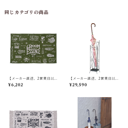
テル アクリル ODS-102
同じカテゴリの商品
【メーカー直送、2営業日以内
【メーカー直送、2営業日以内
に発送】東谷 ラグ W90×D13
に発送】【8個セット】 東谷
¥6,202
¥29,590
0 グリーン TTR-141
傘立て W13.5×D15×H60 ブラ
ウン/アイボリー スチール(粉
体塗装) AKB-409