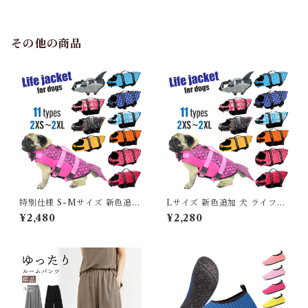
グ ダウンジャケット 犬用 ドッ
グ ウェア 防寒 アウター 雪遊
び 軽量 散歩 シニア 老犬 旅行
その他の商品
特別仕様 S-Mサイズ 新色追加
Lサイズ 新色追加 犬 ライフジ
犬 ライフジャケット 犬用 ドッ
ャケット 犬用 ドッグ ペット
¥2,480
¥2,280
グ ペット 安全 安心 超小型犬
安全 安心 超小型犬 小型犬 中
小型犬 中型犬 大型犬 XS S M
型犬 大型犬 XS S M L XL 水
L XL 水遊び プール 海 川遊び
遊び プール 海 川遊び SUP サ
SUP サップ救命胴衣 KM514
ップ救命胴衣 KM514G
G