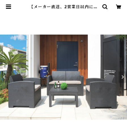
【メーカー直送、2営業日以内に発
送】東谷 ガーデンリビング4点セッ
ト 組立式 ダークグレー ポリプロピ
レン ポリエステル アクリル ODS-
102 | DearKM ❤︎フレンチブルド
ック孔明