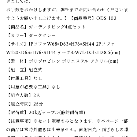
きましては、
お手数をおかけしますが、弊社までお問い合わせくださいま
すようお願い申し上げます。】【商品番号】ODS-102
【商品名】ガーデンリビング4点セット
【カラー】ダークグレー
【サイズ】1PソファW68×D63×H76×SH44 2Pソファ
W120×D63×H76×SH44 テーブルW71×D51×H38.5(cm)
【素 材】ポリプロピレン ポリエステル アクリル(cm)
【組 立】組立式
【付属工具】なし
【用意が必要な工具】なし
【組立人数】2人
【組立時間】25分
【耐荷重】20kg/テーブル(静的耐荷重)
【注意事項】※セット販売のみとなります。※本ページ一部
の商品は常時外置きは出来ません。直射日光・雨ざらしの環