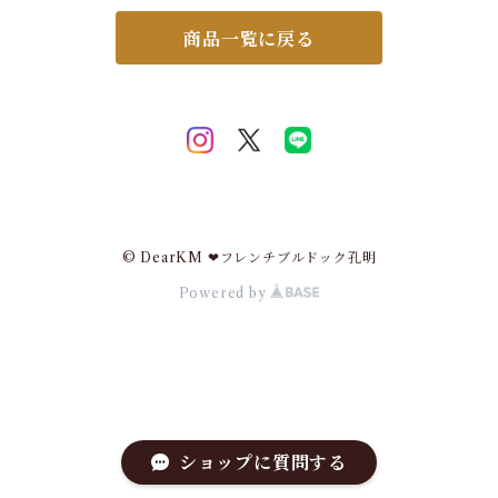
ペット服 かわいい服 おしゃれ
トイプードル トイプー チワワ
商品一覧に戻る
ダックス 袖なし 子犬 服 柄K
M061T
© DearKM ❤︎フレンチブルドック孔明
Powered by
ショップに質問する