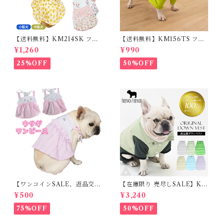
【送料無料】KM214SK フレ
【送料無料】KM156TS フレ
ブル 女の子 スカート ワンピー
ブル Tシャツ フレンチブルド
¥1,260
¥990
ス夏 フリル 犬服 ドックウェア
ック レモン柄 犬服 ドックウェ
ア
25%OFF
50%OFF
【ワンコインSALE、返品交換
【在庫限り 売尽しSALE】K
不可】KM171SK フレンチブ
M952Tダウンベスト 100%ダ
¥500
¥3,240
ルドック 犬服 女の子 ピンク
ウン・フェザー 犬 犬服 ダウン
スカート
ジャケット ベスト フレンチブ
75%OFF
50%OFF
ルドッグ 冬服 極暖 暖かい 可
愛い 寒さ対策 冬 フレブル パ