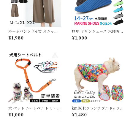
ルームパンツ 7分丈 オシャレ
無地 マリンシューズ 水陸両用
ゆったり ポケット付き 春 夏
14〜27cm レディース メンズ
¥1,980
¥1,000
無地 きれいめ カジュアル シン
キッズ 子供用 室内シューズ ビ
プル 快適 パジャマ ルームウェ
ーチシューズ アクアシューズ
ア レディース 長ズボン ナイト
ウォーターシューズ ビーチサ
ウェア ズボン ボトムス 薄手
ンダル 排水機能 岩場 砂浜 海
軽い 5682164 スイモク【水
遊び 川 釣り メッシュ 介護 介
沐良品】【ルームパンツ 単
護用 入浴介助 学校 室内 G20
品】
9
犬 ペット シートベルト リード
km061tフレンチブルドック
車専用リード 車 ペット ペット
犬服 冷感 ひんやり クールウェ
¥1,000
¥1,480
用品 犬 シートベルト ドライブ
ア 夏服 春 夏 タンクトップ 可
6カラー ペット セーフティー
愛い パグ イギリスブルドック
シートベルト ワンちゃん 車用
ブルドック 中型犬 小型犬 フレ
安全 ひも KM757G
ブル 伸縮性 犬服 ドッグウェア