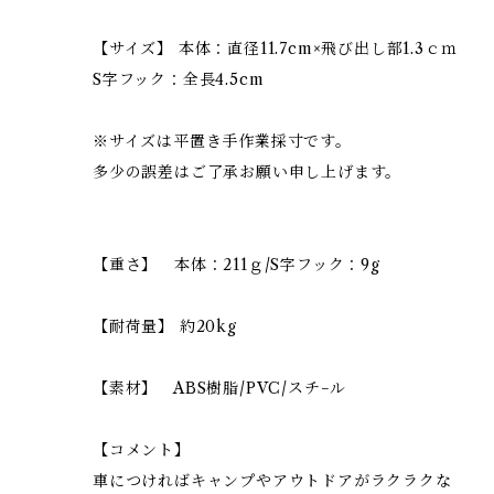
【サイズ】 本体：直径11.7cm×飛び出し部1.3ｃｍ
S字フック：全長4.5cm
※サイズは平置き手作業採寸です。
多少の誤差はご了承お願い申し上げます。
【重さ】 本体：211ｇ/S字フック：9g
【耐荷量】 約20kg
【素材】 ABS樹脂/PVC/スチ−ル
【コメント】
車につければキャンプやアウトドアがラクラクな