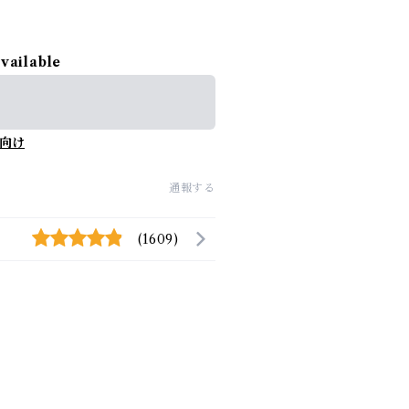
available
向け
通報する
(1609)