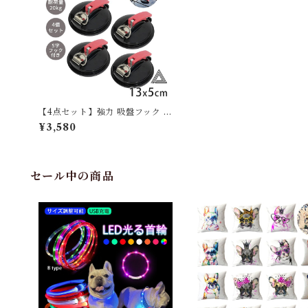
【4点セット】強力 吸盤フック タ
ープフック 4個セット カーサイド
¥3,580
タープ タープテント 屋外 サンシ
ェード固定 吸盤 フック 高耐久 吸
盤固定 フック付き 強力吸盤 キャ
ンプ用品 耐久性 軽量 カーサイド
タープ ルーフパネル 車 カー ター
セール中の商品
プフック 釣り テント用 使用ター
プ連結用 G280-B-4