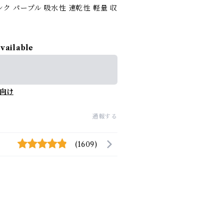
ンク パープル 吸水性 速乾性 軽量 収
available
向け
通報する
(1609)