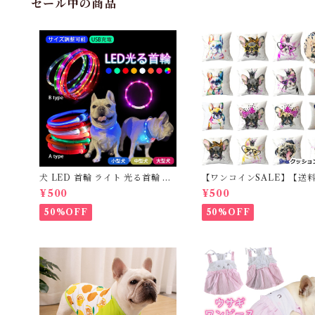
セール中の商品
犬 LED 首輪 ライト 光る首輪 US
【ワンコインSALE】【送
B充電 生活防水 長さ調整可能 首
料】KM503G クッション
¥500
¥500
輪 犬用 ペット カラー ペット用品
フレンチブルドッグ クリー
軽量 ドッグ用品 フレンチブルド
レブル
50%OFF
50%OFF
ック 大型犬 中型犬 小型犬 35c
m/50cm/70cm 発光 【イチオ
シ！】KM525G