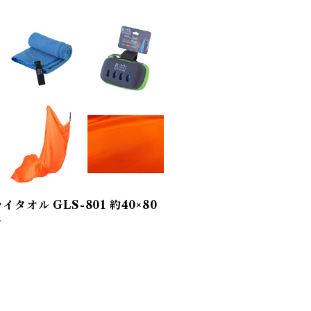
オル GLS-801 約40×80
ル