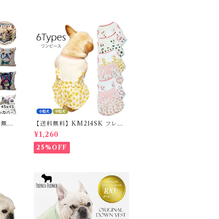
料無
【送料無料】KM214SK フレブ
カバー
ル 女の子 スカート ワンピース夏
¥1,260
ム フ
フリル 犬服 ドックウェア
25%OFF