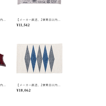
以内に
【メーカー直送、2営業日以内に
傘立
発送】【6個セット】 東谷 マッ
¥11,542
ウン/
ト W75×D45 RE TTR-137
) A
以内に
【メーカー直送、2営業日以内に
薄掛け
発送】【6個セット】 東谷 キッ
¥18,062
 W19
チンマット W50×D80 ブルー/ブ
ラウン TTR-178