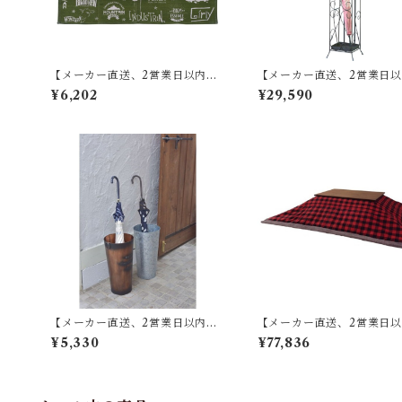
【メーカー直送、2営業日以内に
【メーカー直送、2営業日
発送】東谷 ラグ W90×D130 グ
発送】【8個セット】 東谷 
¥6,202
¥29,590
リーン TTR-141
て W13.5×D15×H60 ブラ
アイボリー スチール(粉体塗装
KB-409
【メーカー直送、2営業日以内に
【メーカー直送、2営業日
発送】東谷 傘立て φ21×H41 ブロ
発送】【4個セット】 東谷 
¥5,330
¥77,836
ンズ/グリーン/アイボリー/シルバ
コタツ布団 長方形 KK-154
ー スチール(粉体塗装) LFS-427
0×D230 レッド／ホワイト