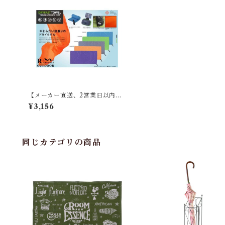
【メーカー直送、2営業日以内に
発送】東谷 ドライタオル GLS-8
¥3,156
01 約40×80 ブルー／グリーン／
グレー／オレンジ／パープル
同じカテゴリの商品