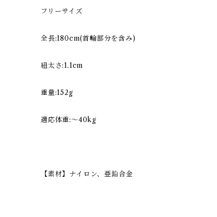
フリーサイズ
全長:180cm(首輪部分を含み)
紐太さ:1.1cm
重量:152g
適応体重:〜40kg
【素材】ナイロン、亜鉛合金