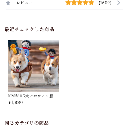
レビュー
(1609)
最近チェックした商品
KM560G犬 ハロウィン 服 コ
スチューム コスプレ ペット用
¥1,880
カゥボーイ 人形 おもしろグッ
ズ 変装 フレンチブルドッグ コ
ーギー 小型犬 中型犬 大型犬
KM560G
同じカテゴリの商品