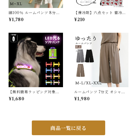
綿100％ ルームパンツ 8分丈
【保冷剤】六点セット 蓄冷剤
チェック柄 パジャマ 快適 部屋
スノーパック 50g ペットクー
¥1,780
¥210
着 ポケット付き 八分丈 ルーム
ルネック用
ウェア レディース 春 夏 長ズ
ボン ナイトウェア コットン 可
愛い オシャレ 寝巻き 肌に優し
い 綿 コットン 5687234 スイ
モク 【水沐良品】
【無料簡易ラッピング対象】
ルームパンツ 7分丈 オシャレ
犬用 LED ライト 光 ソフトバ
ゆったり ポケット付き 春 夏
¥1,680
¥1,980
ンド 軽量 USB充電 明るい や
無地 きれいめ カジュアル シン
わらかい 夜間散歩 首輪取り付
プル 快適 パジャマ ルームウェ
け ハーネス取り付け リード取
ア レディース 長ズボン ナイト
り付け 小型犬 中型犬 大型犬
ウェア ズボン ボトムス 薄手
点灯 点滅 ペット用 ドッグラン
軽い 5682164 スイモク【水
夜 安全 事故防止 安全グッズ L
沐良品】【ルームパンツ 単
商品一覧に戻る
R9961
品】