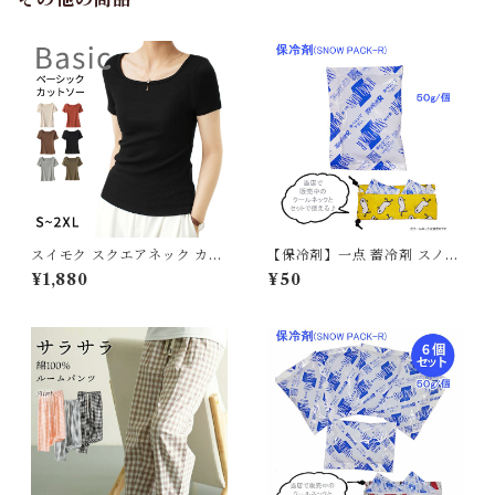
スイモク スクエアネック カッ
【保冷剤】一点 蓄冷剤 スノー
トソー Tシャツ レディース ト
パック 50g ペットクールネッ
¥1,880
¥50
ップス リブ デイリー 半袖 肌
ク用
触りの良い素材 大きいサイズ
きれいめ 夏 ナチュラル おしゃ
れ 透けにくい 透けない オフィ
ス スーツ シンプル カーキ 56
22192【水沐良品】