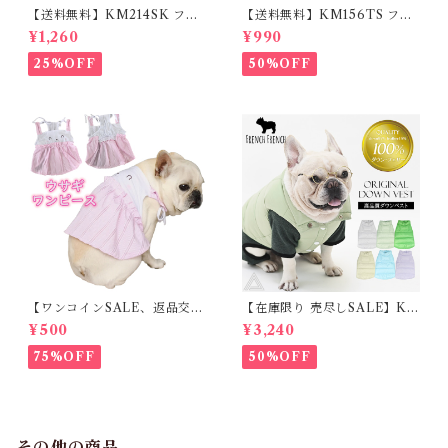
【送料無料】KM214SK フレ
【送料無料】KM156TS フレ
ブル 女の子 スカート ワンピー
ブル Tシャツ フレンチブルド
¥1,260
¥990
ス夏 フリル 犬服 ドックウェア
ック レモン柄 犬服 ドックウェ
ア
25%OFF
50%OFF
【ワンコインSALE、返品交換
【在庫限り 売尽しSALE】K
不可】KM171SK フレンチブ
M952Tダウンベスト 100%ダ
¥500
¥3,240
ルドック 犬服 女の子 ピンク
ウン・フェザー 犬 犬服 ダウン
スカート
ジャケット ベスト フレンチブ
75%OFF
50%OFF
ルドッグ 冬服 極暖 暖かい 可
愛い 寒さ対策 冬 フレブル パ
グ ダウンジャケット 犬用 ドッ
グ ウェア 防寒 アウター 雪遊
び 軽量 散歩 シニア 老犬 旅行
その他の商品