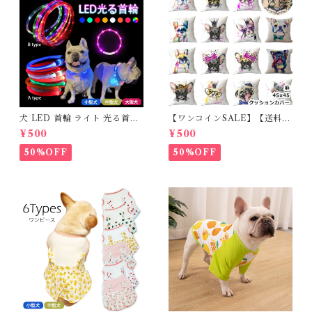
犬 LED 首輪 ライト 光る首輪
【ワンコインSALE】【送料無
USB充電 生活防水 長さ調整可
料】KM503G クッションカバ
¥500
¥500
能 首輪 犬用 ペット カラー ペ
ー フレンチブルドッグ クリー
ット用品 軽量 ドッグ用品 フレ
ム フレブル
50%OFF
50%OFF
ンチブルドック 大型犬 中型犬
小型犬 35cm/50cm/70cm 発
光 【イチオシ！】KM525G