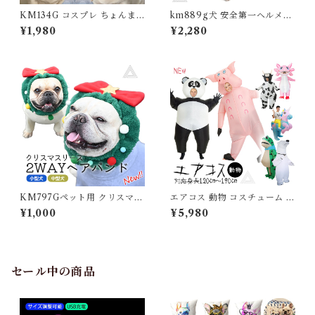
KM134G コスプレ ちょんま
km889g犬 安全第一ヘルメッ
げ帽子 舞子 侍 時代劇 撮影 イ
ト帽子 被り物 帽子 仮装 ハロ
¥1,980
¥2,280
ベント注目
ウィン コスプレ 変身 黄色 イ
エロー フレンチブルドッグ フ
レブル コーギー ビーグル ビシ
ョンフリーゼ キャバリア ボス
トンテリア パグ 中型犬 KM8
89G
KM797Gペット用 クリスマス
エアコス 動物 コスチューム 着
リース ヘアバンド スヌード 犬
ぐるみ コスプレ ハロウィン カ
¥1,000
¥5,980
服 猫犬兼用 コスプレ クリスマ
エル ブタ 豚 ウシ ユニコーン
ス 衣装 犬 猫 ペット服 コスチ
パンダ シロクマ 牛 どうぶつ
ューム ドッグウェア イヌ ネコ
可愛い エアコスチューム ハロ
仮装 変装 変身 かわいい 可愛
ウィン仮装 パーティー 送風機
い 小型犬 中型犬 プレゼント
付き 自動膨張式 膨らむ エアー
セール中の商品
ギフト ペット被り物 お祝い 写
式 膨張式 大人用 子供用 男女
真 映える
兼用 G360