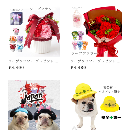
ソープフラワー プレゼント 花
ソープフラワー プレゼント 花
ストライプ陶器シャボンアレ
パルフェブーケ クリアボック
¥3,300
¥3,380
ンジ クリアボックス付き バラ
ス付き バラ カーネーション 薔
カーネーション 薔薇 入学式 卒
薇 母の日 入学式 卒業式 誕生
業式 誕生日 母の日 退職祝い
日 退職祝い 結婚祝い ギフト
結婚祝い ギフト 記念日 成人式
記念日 成人式 可愛い ホワイト
可愛い ホワイトデー ピンク レ
デー ピンク レッド パープル
ッド パープル オレンジ ブルー
オレンジ ブルー グリーン 送料
送料無料 SF-GM-5872
無料 SF-AM26PR