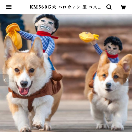
KM560G犬 ハロウィン 服 コスチ
ューム コスプレ ペット用 カゥボー
イ 人形 おもしろグッズ 変装 フレン
チブルドッグ コーギー 小型犬 中型
犬 大型犬 KM560G | DearKM ❤︎
フレンチブルドック孔明