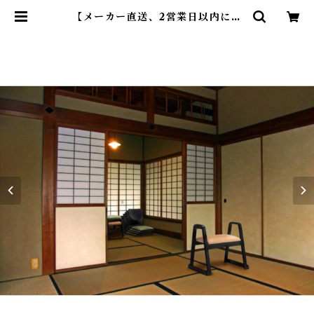
【メーカー直送、2営業日以内に発
送】東谷 ハンドル付きスツール W
56×D43×H52×SH38(cm) BC-11
1 | DearKM ❤︎フレンチブルドック
孔明