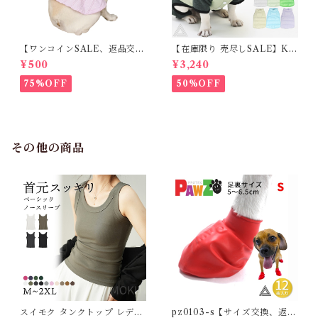
【ワンコインSALE、返品交換
【在庫限り 売尽しSALE】K
不可】KM171SK フレンチブ
M952Tダウンベスト 100%ダ
¥500
¥3,240
ルドック 犬服 女の子 ピンク
ウン・フェザー 犬 犬服 ダウン
スカート
ジャケット ベスト フレンチブ
75%OFF
50%OFF
ルドッグ 冬服 極暖 暖かい 可
愛い 寒さ対策 冬 フレブル パ
グ ダウンジャケット 犬用 ドッ
グ ウェア 防寒 アウター 雪遊
び 軽量 散歩 シニア 老犬 旅行
その他の商品
スイモク タンクトップ レディ
pz0103-s【サイズ交換、返品