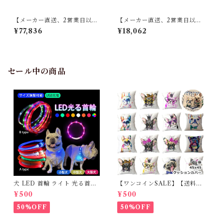
【メーカー直送、2営業日以内
【メーカー直送、2営業日以内
に発送】【4個セット】 東谷
に発送】【6個セット】 東谷
¥77,836
¥18,062
薄掛けコタツ布団 長方形 KK-
キッチンマット W50×D80 ブ
154 W190×D230 レッド／ホ
ルー/ブラウン TTR-178
ワイト
セール中の商品
犬 LED 首輪 ライト 光る首輪
【ワンコインSALE】【送料無
USB充電 生活防水 長さ調整可
料】KM503G クッションカバ
¥500
¥500
能 首輪 犬用 ペット カラー ペ
ー フレンチブルドッグ クリー
ット用品 軽量 ドッグ用品 フレ
ム フレブル
50%OFF
50%OFF
ンチブルドック 大型犬 中型犬