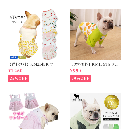
小型犬 35cm/50cm/70cm 発
光 【イチオシ！】KM525G
【送料無料】KM214SK フレ
【送料無料】KM156TS フレ
ブル 女の子 スカート ワンピー
ブル Tシャツ フレンチブルド
¥1,260
¥990
ス夏 フリル 犬服 ドックウェア
ック レモン柄 犬服 ドックウェ
ア
25%OFF
50%OFF