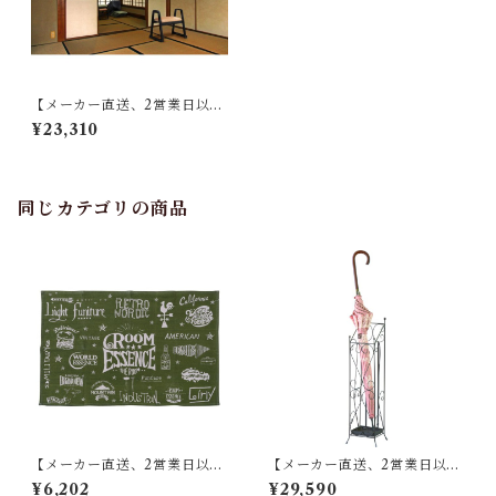
【メーカー直送、2営業日以内
に発送】東谷 ハンドル付きス
¥23,310
ツール W56×D43×H52×SH3
8(cm) BC-111
同じカテゴリの商品
【メーカー直送、2営業日以内
【メーカー直送、2営業日以内
に発送】東谷 ラグ W90×D13
に発送】【8個セット】 東谷
¥6,202
¥29,590