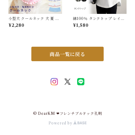
小型犬 クールネック 犬 夏 長
綿100％ タンクトップ レイヤ
時間保冷 4層構造 保冷剤付き
ード インナー レディース 重ね
¥2,280
¥1,580
幅5.2cm 可愛い フリル付き
着 レイヤードインナー ノース
犬クールネック ひんやり 暑さ
リーブ 無地 長め 裾ラウンド
対策 保冷剤スヌード 首 クール
ラウンドヘム ロング丈 トップ
スヌード おしゃれ 熱中症予防
ス 体型カバー お尻隠し ゆった
ネッククーラー クールバンダ
り 着痩せ 春 夏 ホワイト ブラ
ナ ペット用 冷感 冷却 つめた
ック グレー J-25043 スイモ
商品一覧に戻る
い 【首回り26～33cm】 776
ク【水沐良品】
010
© DearKM ❤︎フレンチブルドック孔明
Powered by