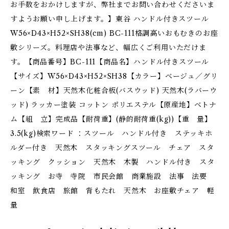
お手数をおかけしますが、弊社までお問い合わせくださいま
すようお願い申し上げます。】東谷 ハンドル付きスツール
W56×D43×H52×SH38(cm) BC-111格調高いおもむきのお座
敷シリーズ。料理店や法事など、幅広くご利用いただけま
す。【商品番号】BC-111【商品名】ハンドル付きスツール
【サイズ】W56×D43×H52×SH38【カラー】ベージュ／グリ
ーン【素 材】天然木化粧合板(バスウッド) 天然木(ラバーウ
ッド) ラッカー塗装 コットン ポリエステル【原産地】ベトナ
ム【組 立】完成品【耐荷重】(静的耐荷重(kg))【重 量】
3.5(kg)検索ワード ：スツール ハンドル付き ステッキホ
ルダー付き 天然木 スタッキングスツール チェア スタ
ッキング クッション 天然木 木製 ハンドル付き スタ
ッキング お寺 寺院 市民会館 商業施設 法事 法要
和室 飲食店 旅館 背もたれ 天然木 お座敷チェア 軽
量