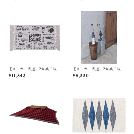
0 グリーン TTR-141
傘立て W13.5×D15×H60 ブラ
ウン/アイボリー スチール(粉
体塗装) AKB-409
【メーカー直送、2営業日以内
【メーカー直送、2営業日以内
に発送】【6個セット】 東谷
に発送】東谷 傘立て φ21×H41
¥11,542
¥5,330
マット W75×D45 RE TTR-13
ブロンズ/グリーン/アイボリ
7
ー/シルバー スチール(粉体塗
装) LFS-427