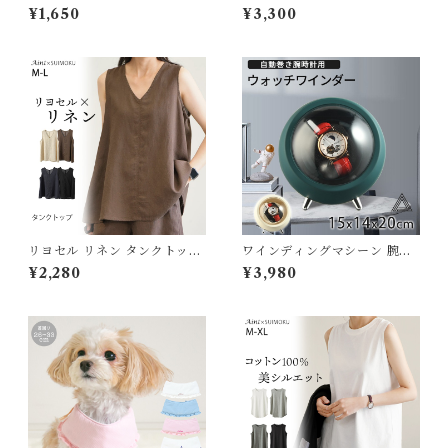
ース 綿下着 肌着 婦人 インナ
対象外】【12枚 S】PAWZ ド
¥1,650
¥3,300
ー トップス カットソー リブ
ッグブーツ 12足入り 中型犬
デイリー 肌触りの良い素材 大
小型犬用 犬の靴 ドッグシュー
きいサイズ きれいめ 夏 ナチュ
ズ ゴムブーツ dog ポウズ ゴ
ラル定番 シンプル おしゃれ 人
ム風船 ラバーシューズ 犬 快適
気 春夏秋 5682288【水沐良
風船 ソックス 肉球保護 熱い 1
品】
2枚セット 雨の日 汚れ防止 滑
り止め レインシューズ 防水 レ
ッド PZ0103-S
リヨセル リネン タンクトップ
ワインディングマシーン 腕時
ノースリーブ トップス Vネッ
計 自動巻き 保管 自動巻き上げ
¥2,280
¥3,980
ク ゆったり 4色展開 麻 レディ
機 ウォッチワインダー 時計ケ
ース 無地 おしゃれ 涼しい 通
ース ワインディングマシン 自
気性 天然素材 春 夏 M L ベー
動巻時計 自動回転 丸 円形
シック シンプル 定番 ナチュラ
超静音設計 父の日 贈り物 静音
ル J-86895 スイモク【水沐
静か インテリア ホワイト グリ
良品】
ーン 自動巻き機 G276