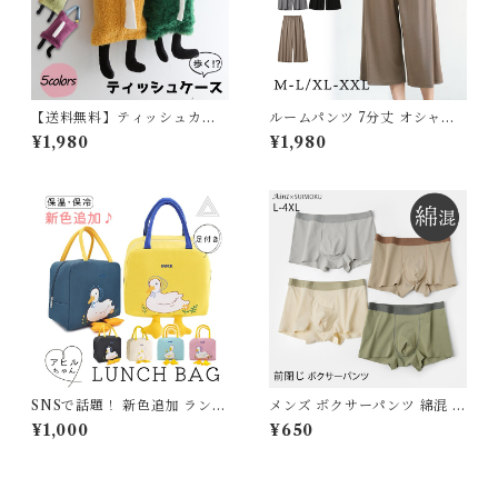
【送料無料】ティッシュカバ
ルームパンツ 7分丈 オシャレ
ー かわいい ティッシュケース
ゆったり ポケット付き 春 夏
¥1,980
¥1,980
雑貨 ティッシュボックス イン
無地 きれいめ カジュアル シン
テリア ぬいぐるみ ボア ファー
プル 快適 パジャマ ルームウェ
柔らかい 壁掛け 吊り下げ キッ
ア レディース 長ズボン ナイト
チン リビング 車用 横置き コ
ウェア ズボン ボトムス 薄手
ンパクト グリーン イエロー パ
軽い 5682164 スイモク【水
ープル G207
沐良品】【ルームパンツ 単
品】
SNSで話題！ 新色追加 ランチ
メンズ ボクサーパンツ 綿混 下
バッグ ランチトート 保冷バッ
着 前閉じ ストレスフリー 綿た
¥1,000
¥650
グ 保温バッグ 保冷 おしゃれ
っぷり 男性用 無地 シンプル
お弁当袋 お弁当入れ 保冷ラン
伸縮性 ストレッチ インナー ア
チバッグ 大容量 ファスナー レ
ンダーウエア パンツ 肌着 男性
ジャー マチ 広い カワイイ 可
紳士 ボクサー パンツ 綿 コッ