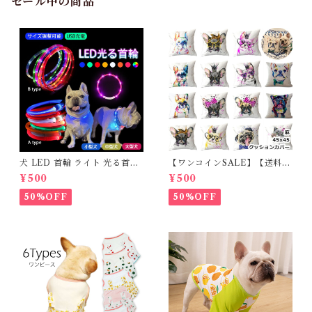
セール中の商品
犬 LED 首輪 ライト 光る首輪
【ワンコインSALE】【送料無
USB充電 生活防水 長さ調整可
料】KM503G クッションカバ
¥500
¥500
能 首輪 犬用 ペット カラー ペ
ー フレンチブルドッグ クリー
ット用品 軽量 ドッグ用品 フレ
ム フレブル
50%OFF
50%OFF
ンチブルドック 大型犬 中型犬
小型犬 35cm/50cm/70cm 発
光 【イチオシ！】KM525G