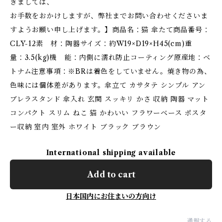
きましては、
お手数をおかけしますが、弊社までお問い合わせくださいま
すようお願い申し上げます。】商品名：猫 傘たて商品番号：
CLY-12素 材：陶器サイズ：約W19×D19×H45(cm)重
量：3.5(kg)機 能：内側に濡れ防止コーティング原産地：ベ
トナム注意事項：※BRは着色をしていません。焼き物の為、
色味には個体差があります。傘立て カサタテ シンプル アン
ブレラスタンド 傘入れ 玄関 スッキリ かさ 収納 陶器 マット
コンパクト スリム ねこ 猫 かわいい フラワーベース ポスタ
ー収納 室内 室外 ホワイト ブラック ブラウン
International shipping available
Add to cart
日本国内にお住まいの方向け
通報する