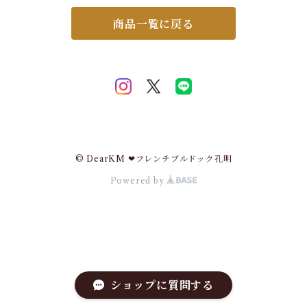
愛い アヒル ふわふわ レディー
トン グレー L~4XL J-88580
ス プレゼント ベージュ イエロ
スイモク【水沐良品】
商品一覧に戻る
ー ピンク ブルー G284
© DearKM ❤︎フレンチブルドック孔明
Powered by
ショップに質問する