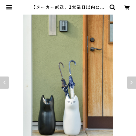
【メーカー直送、2営業日以内に発
送】東谷 猫 傘たて 約W19×D19×
H45 ブラック/ブラウン/ホワイト
陶器 内側に濡れ防止コーティング
CLY-12 | DearKM ❤︎フレンチブ
ルドック孔明