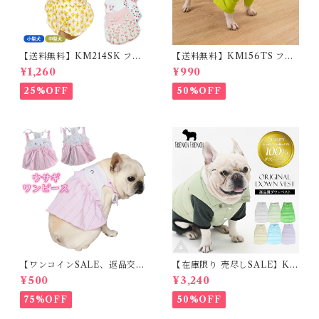
【送料無料】KM214SK フレ
【送料無料】KM156TS フレ
ブル 女の子 スカート ワンピー
ブル Tシャツ フレンチブルド
¥1,260
¥990
ス夏 フリル 犬服 ドックウェア
ック レモン柄 犬服 ドックウェ
ア
25%OFF
50%OFF
【ワンコインSALE、返品交換
【在庫限り 売尽しSALE】K
不可】KM171SK フレンチブ
M952Tダウンベスト 100%ダ
¥500
¥3,240
ルドック 犬服 女の子 ピンク
ウン・フェザー 犬 犬服 ダウン
スカート
ジャケット ベスト フレンチブ
75%OFF
50%OFF
ルドッグ 冬服 極暖 暖かい 可
愛い 寒さ対策 冬 フレブル パ