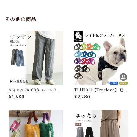
グ ダウンジャケット 犬用 ドッ
グ ウェア 防寒 アウター 雪遊
び 軽量 散歩 シニア 老犬 旅行
その他の商品
スイモク 綿100% ルームパン
TLH3013【Truelove】 軽量
ツ ロング丈 サラサラ パジャマ
立体構造 メッシュ ハーネス 犬
¥1,680
¥2,280
ルームウェア メンズ 夏 春 秋
小型犬 中型犬 犬用 痛くない
部屋着 ポケット付き コットン
お出かけ 簡単装着 サイズ調整
シンプル 薄手 快適 肌触り良い
メッシュ ハーネス 散歩 普段使
オールシーズン ダークグレー
い 通気性 ペットグッズ ストレ
ブルー 無地 5687230【水沐
スフリー カラフル TLH3013
良品】