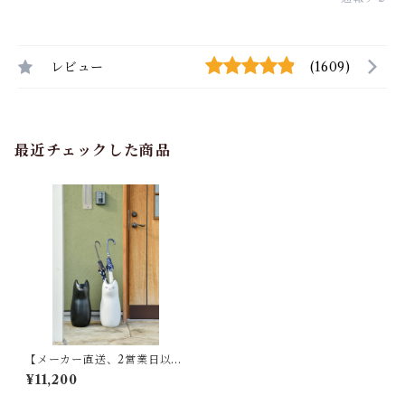
レビュー
(1609)
最近チェックした商品
【メーカー直送、2営業日以内
に発送】東谷 猫 傘たて 約W1
¥11,200
9×D19×H45 ブラック/ブラウ
ン/ホワイト 陶器 内側に濡れ