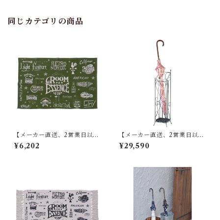
防止コーティング CLY-12
同じカテゴリの商品
【メーカー直送、2営業日以内
【メーカー直送、2営業日以内
に発送】東谷 ラグ W90×D13
に発送】【8個セット】 東谷
¥6,202
¥29,590
0 グリーン TTR-141
傘立て W13.5×D15×H60 ブラ
ウン/アイボリー スチール(粉
体塗装) AKB-409