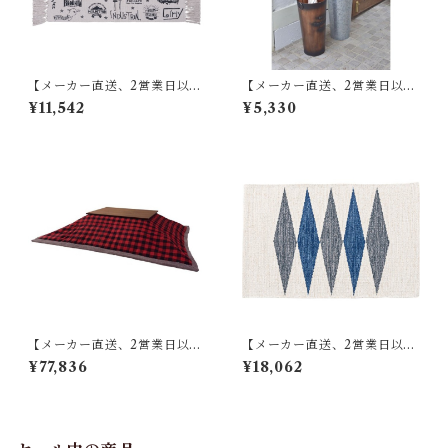
【メーカー直送、2営業日以内
【メーカー直送、2営業日以内
に発送】【6個セット】 東谷
に発送】東谷 傘立て φ21×H41
¥11,542
¥5,330
マット W75×D45 RE TTR-13
ブロンズ/グリーン/アイボリ
7
ー/シルバー スチール(粉体塗
装) LFS-427
【メーカー直送、2営業日以内
【メーカー直送、2営業日以内
に発送】【4個セット】 東谷
に発送】【6個セット】 東谷
¥77,836
¥18,062
薄掛けコタツ布団 長方形 KK-
キッチンマット W50×D80 ブ
154 W190×D230 レッド／ホ
ルー/ブラウン TTR-178
ワイト